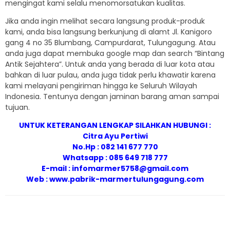
mengingat kami selalu menomorsatukan kualitas.
Jika anda ingin melihat secara langsung produk-produk
kami, anda bisa langsung berkunjung di alamt Jl. Kanigoro
gang 4 no 35 Blumbang, Campurdarat, Tulungagung. Atau
anda juga dapat membuka google map dan search “Bintang
Antik Sejahtera”. Untuk anda yang berada di luar kota atau
bahkan di luar pulau, anda juga tidak perlu khawatir karena
kami melayani pengiriman hingga ke Seluruh Wilayah
Indonesia. Tentunya dengan jaminan barang aman sampai
tujuan.
UNTUK KETERANGAN LENGKAP SILAHKAN HUBUNGI :
Citra Ayu Pertiwi
No.Hp : 082 141 677 770
Whatsapp : 085 649 718 777
E-mail : infomarmer5758@gmail.com
Web :
www.pabrik-marmertulungagung.com