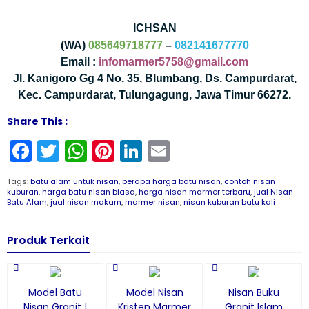
ICHSAN
(WA)
085649718777
–
082141677770
Email :
infomarmer5758@gmail.com
Jl. Kanigoro Gg 4 No. 35, Blumbang, Ds. Campurdarat,
Kec. Campurdarat, Tulungagung, Jawa Timur 66272.
Share This :
Facebook
Twitter
WhatsApp
Pinterest
LinkedIn
Email
Tags:
batu alam untuk nisan
,
berapa harga batu nisan
,
contoh nisan
kuburan
,
harga batu nisan biasa
,
harga nisan marmer terbaru
,
jual Nisan
Batu Alam
,
jual nisan makam
,
marmer nisan
,
nisan kuburan batu kali
Produk Terkait
Model Batu
Model Nisan
Nisan Buku
Nisan Granit |
Kristen Marmer
Granit Islam