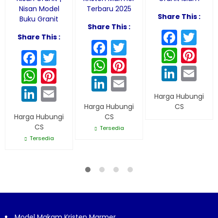
Nisan Model
Terbaru 2025
Share This :
Buku Granit
Share This :
Face
Tw
Share This :
Facebook
Twitter
What
Pi
Facebook
Twitter
WhatsApp
Pinterest
Linke
Em
WhatsApp
Pinterest
LinkedIn
Email
LinkedIn
Email
Harga Hubungi
Harga Hubungi
CS
Harga Hubungi
CS
CS
Tersedia
Tersedia
Model Makam Kristen Marmer