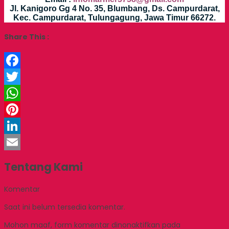
Jl. Kanigoro Gg 4 No. 35, Blumbang, Ds. Campurdarat,
Kec. Campurdarat, Tulungagung, Jawa Timur 66272.
Share This :
Facebook
Twitter
WhatsApp
Pinterest
LinkedIn
Email
Tentang Kami
Komentar
Saat ini belum tersedia komentar.
Mohon maaf, form komentar dinonaktifkan pada