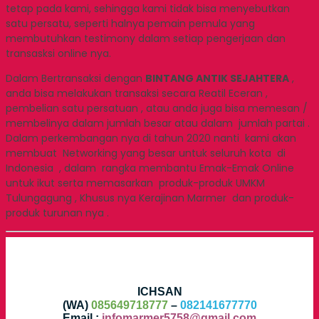
tetap pada kami, sehingga kami tidak bisa menyebutkan
satu persatu, seperti halnya pemain pemula yang
membutuhkan testimony dalam setiap pengerjaan dan
transasksi online nya.
Dalam Bertransaksi dengan
BINTANG ANTIK SEJAHTERA
,
anda bisa melakukan transaksi secara Reatil Eceran ,
pembelian satu persatuan , atau anda juga bisa memesan /
membelinya dalam jumlah besar atau dalam jumlah partai .
Dalam perkembangan nya di tahun 2020 nanti kami akan
membuat Networking yang besar untuk seluruh kota di
Indonesia , dalam rangka membantu Emak-Emak Online
untuk ikut serta memasarkan produk-produk UMKM
Tulungagung , Khusus nya Kerajinan Marmer dan produk-
produk turunan nya .
ICHSAN
(WA)
085649718777
–
082141677770
Email :
infomarmer5758@gmail.com