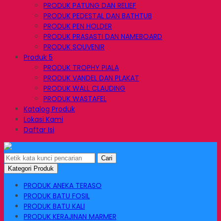
PRODUK PATUNG DAN RELIEF
PRODUK PEDESTAL DAN BATHTUB
PRODUK PEN HOLDER
PRODUK PRASASTI DAN NAMEBOARD
PRODUK SOUVENIR
Produk 5
PRODUK TROPHY PIALA
PRODUK VANDEL DAN PLAKAT
PRODUK WALL CLAUDING
PRODUK WASTAFEL
Katalog Produk
Lokasi Kami
Daftar Isi
Cari
Kategori Produk
PRODUK ANEKA TERASO
PRODUK BATU FOSIL
PRODUK BATU KALI
PRODUK KERAJINAN MARMER