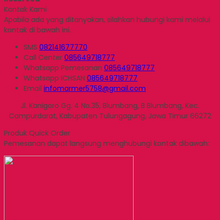
Kontak Kami
Apabila ada yang ditanyakan, silahkan hubungi kami melalui
kontak di bawah ini.
SMS
082141677770
Call Center
085649718777
Whatsapp
Pemesanan
085649718777
Whatsapp
ICHSAN
085649718777
Email
infomarmer5758@gmail.com
Jl. Kanigoro Gg. 4 No.35, Blumbang, B Blumbang, Kec.
Campurdarat, Kabupaten Tulungagung, Jawa Timur 66272
Produk Quick Order
Pemesanan dapat langsung menghubungi kontak dibawah: