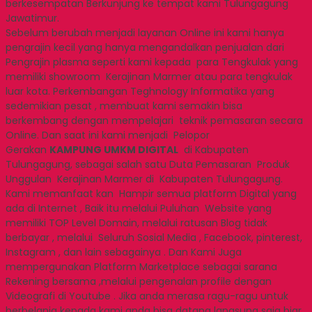
berkesempatan Berkunjung ke tempat kami Tulungagung
Jawatimur.
Sebelum berubah menjadi layanan Online ini kami hanya
pengrajin kecil yang hanya mengandalkan penjualan dari
Pengrajin plasma seperti kami kepada para Tengkulak yang
memiliki showroom Kerajinan Marmer atau para tengkulak
luar kota. Perkembangan Teghnology Informatika yang
sedemikian pesat , membuat kami semakin bisa
berkembang dengan mempelajari teknik pemasaran secara
Online. Dan saat ini kami menjadi Pelopor
Gerakan
KAMPUNG UMKM DIGITAL
di Kabupaten
Tulungagung, sebagai salah satu Duta Pemasaran Produk
Unggulan Kerajinan Marmer di Kabupaten Tulungagung.
Kami memanfaat kan Hampir semua platform Digital yang
ada di Internet , Baik itu melalui Puluhan Website yang
memiliki TOP Level Domain, melalui ratusan Blog tidak
berbayar , melalui Seluruh Sosial Media , Facebook, pinterest,
Instagram , dan lain sebagainya . Dan Kami Juga
mempergunakan Platform Marketplace sebagai sarana
Rekening bersama ,melalui pengenalan profile dengan
Videografi di Youtube . Jika anda merasa ragu-ragu untuk
berbelanja kepada kami anda bisa datang langsung saja biar