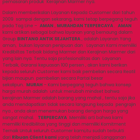
pemasaran produk Kerajinan Marmer nya.
Dalam memberikalan Layanan Kepada Customer dari tahun
2009 sampai dengan sekarang, kami tetap berpegang teguh
pada Tag Line –
AMAN
,
MURAH
DAN TERPERCAYA
.
AMAN
kami artikan sebagai bahwa layanan yang bernaung dalam
Group
BINTANG ANTIK SEJAHTERA
, adalah Layanan Yang
aman, bukan layanan penipuan dan Layanan Kami memiliki
Kredibiltas Terbaik bidang Marmer dan Kerajinan Marmer dari
yang lain nya. Tentu saja profesionalitas dan Layanan
Terbaik, Garansi kepuasan 100 persen , akan kami berikan
kepada seluruh Customer kami baik pembelian secara Reatil
bijian maupun pembelian secara Partai besar
sekalipun.
MURAH
– Kami berpegang teguh bahwa konsep
harga murah adalah untuk merubah mindset bahwa
kerajinan Marmer adalah barang yang mahal , tentu saja jika
anda mendapatkan tidak secara langsung kepada pengrajin
nya , anda akan menemukan barang dengan harga yang
sangat mahal.
TERPERCAYA
Memiliki arti bahwa kami
memiliki Kredibilitas yang tinggi dan memiliki Komitment
Ternaik Untuk seluruh Customer kami,itu sudah terbukti
dari
Ribuan Client kami
yang telah menjadi Langganan