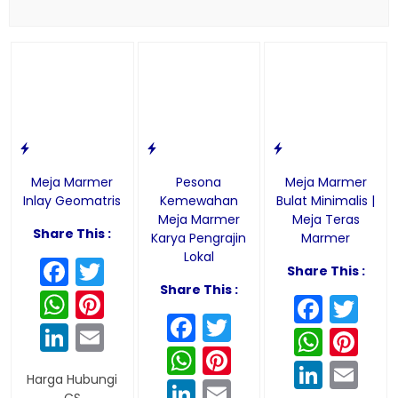
Meja Marmer
Pesona
Meja Marmer
Inlay Geomatris
Kemewahan
Bulat Minimalis |
Meja Marmer
Meja Teras
Share This :
Karya Pengrajin
Marmer
Lokal
Facebook
Twitter
Share This :
Share This :
WhatsApp
Pinterest
Face
Twi
Facebook
Twitter
LinkedIn
Email
What
Pin
WhatsApp
Pinterest
Linke
Em
Harga Hubungi
LinkedIn
Email
CS