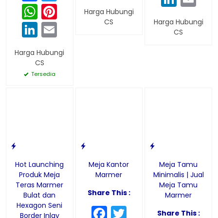
WhatsApp
Pinterest
Harga Hubungi
CS
Harga Hubungi
LinkedIn
Email
CS
Harga Hubungi
CS
Tersedia
Hot Launching
Meja Kantor
Meja Tamu
Produk Meja
Marmer
Minimalis | Jual
Teras Marmer
Meja Tamu
Share This :
Bulat dan
Marmer
Hexagon Seni
Facebook
Twitter
Share This :
Border Inlay