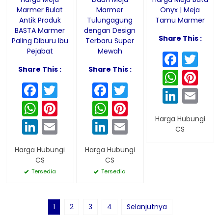
Marmer Bulat
Marmer
Onyx | Meja
Antik Produk
Tulungagung
Tamu Marmer
BASTA Marmer
dengan Design
Share This :
Paling Diburu Ibu
Terbaru Super
Pejabat
Mewah
Face
Twi
Share This :
Share This :
What
Pin
Facebook
Twitter
Facebook
Twitter
Linke
Em
WhatsApp
Pinterest
WhatsApp
Pinterest
Harga Hubungi
LinkedIn
Email
LinkedIn
Email
CS
Harga Hubungi
Harga Hubungi
CS
CS
Tersedia
Tersedia
1
2
3
4
Selanjutnya