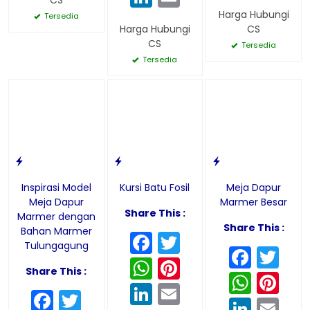
Harga Hubungi
Tersedia
Harga Hubungi
CS
CS
Tersedia
Tersedia
Inspirasi Model
Kursi Batu Fosil
Meja Dapur
Meja Dapur
Marmer Besar
Share This :
Marmer dengan
Share This :
Bahan Marmer
Facebook
Twitter
Tulungagung
Face
Twi
WhatsApp
Pinterest
Share This :
What
Pin
LinkedIn
Email
Facebook
Twitter
Linke
Em