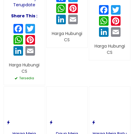
WhatsApp
Pinterest
Terupdate
Face
Twi
LinkedIn
Email
Share This :
What
Pin
Facebook
Twitter
Linke
Em
Harga Hubungi
WhatsApp
Pinterest
CS
Harga Hubungi
LinkedIn
Email
CS
Harga Hubungi
CS
Tersedia
Harga Meja
Daun Meja
Harga Meja Batu