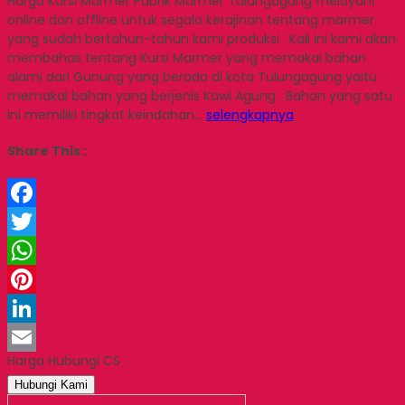
Harga Kursi Marmer Pabrik Marmer Tulungagung melayani
online dan offline untuk segala kerajinan tentang marmer
yang sudah bertahun-tahun kami produksi . Kali ini kami akan
membahas tentang Kursi Marmer yang memakai bahan
alami dari Gunung yang berada di kota Tulungagung yaitu
memakai bahan yang berjenis Kawi Agung . Bahan yang satu
ini memiliki tingkat keindahan…
selengkapnya
Share This :
Facebook
Twitter
WhatsApp
Pinterest
LinkedIn
Harga Hubungi CS
Email
Hubungi Kami