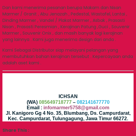
Dan kami menerima pesanan berupa Makam dan Nisan
Marmer / Granit , Abu Jenazah , Pedestal, Wastafel, Lantai ,
Dinding Marmer , Vandel / Plakat Marmer , Asbak , Prasasti
Nisan , Prasasti Peresmian , Kerajinan Patung ,Guci , Souvenir
Marmer , Souvenir Onix , dan masih banyak lagi kerajinan
yang lainnya . Kami juga menerima design dari anda .
Kami Sebagai Distributor siap melayani pelangan yang
membutuhkan bahan kerajinan tersebut . Kepercayaan anda
adalah aset kami .
ICHSAN
(WA)
085649718777
–
082141677770
Email :
infomarmer5758@gmail.com
Jl. Kanigoro Gg 4 No. 35, Blumbang, Ds. Campurdarat,
Kec. Campurdarat, Tulungagung, Jawa Timur 66272.
Share This :