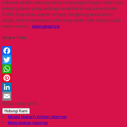
milenial adalah peluang bisnis yang sangat bagus. Salah satu
peluang bisnis yang sedang marak kali ini yaitu membuka
Coffe Shop atau sejenis tempat nongkrong untuk kaum
muda. Untuk membuka coffe shop anda tidak hanya butuh
menu-menu…
selengkapnya
Share This :
Facebook
Twitter
WhatsApp
Pinterest
LinkedIn
Harga Hubungi CS
Email
Hubungi Kami
Model Makam Kristen Marmer
Meja Makan Marmer