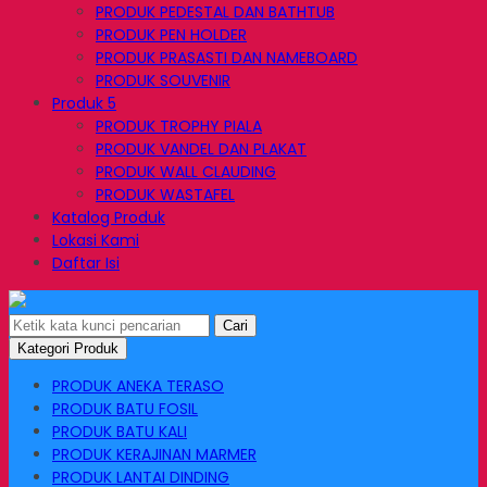
PRODUK PEDESTAL DAN BATHTUB
PRODUK PEN HOLDER
PRODUK PRASASTI DAN NAMEBOARD
PRODUK SOUVENIR
Produk 5
PRODUK TROPHY PIALA
PRODUK VANDEL DAN PLAKAT
PRODUK WALL CLAUDING
PRODUK WASTAFEL
Katalog Produk
Lokasi Kami
Daftar Isi
Cari
Kategori Produk
PRODUK ANEKA TERASO
PRODUK BATU FOSIL
PRODUK BATU KALI
PRODUK KERAJINAN MARMER
PRODUK LANTAI DINDING