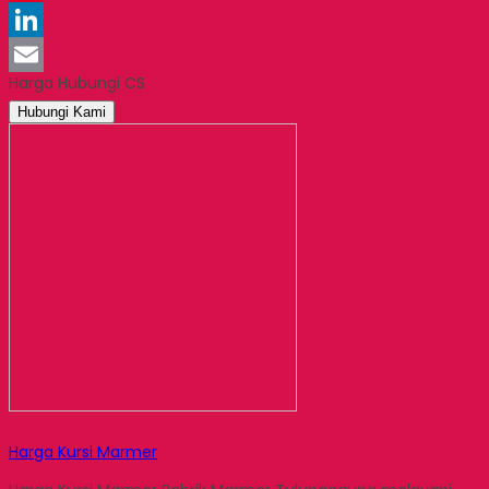
Pinterest
LinkedIn
Harga Hubungi CS
Email
Hubungi Kami
Harga Kursi Marmer