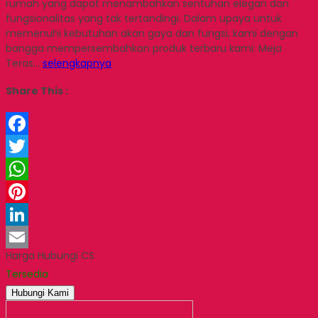
rumah yang dapat menambahkan sentuhan elegan dan
fungsionalitas yang tak tertandingi. Dalam upaya untuk
memenuhi kebutuhan akan gaya dan fungsi, kami dengan
bangga mempersembahkan produk terbaru kami: Meja
Teras…
selengkapnya
Share This :
Facebook
Twitter
WhatsApp
Pinterest
LinkedIn
Harga Hubungi CS
Email
Tersedia
Hubungi Kami