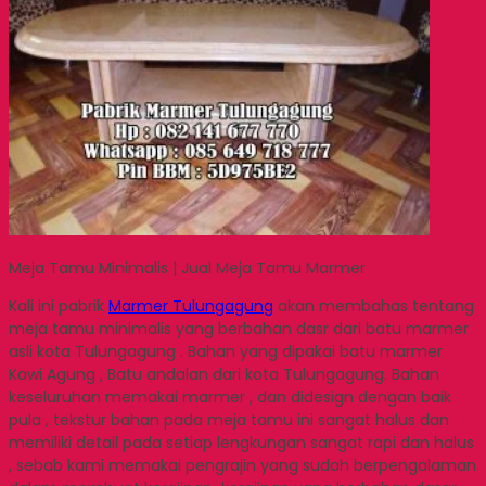
Meja Tamu Minimalis | Jual Meja Tamu Marmer
Kali ini pabrik
Marmer Tulungagung
akan membahas tentang
meja tamu minimalis yang berbahan dasr dari batu marmer
asli kota Tulungagung . Bahan yang dipakai batu marmer
Kawi Agung , Batu andalan dari kota Tulungagung. Bahan
keseluruhan memakai marmer , dan didesign dengan baik
pula , tekstur bahan pada meja tamu ini sangat halus dan
memiliki detail pada setiap lengkungan sangat rapi dan halus
, sebab kami memakai pengrajin yang sudah berpengalaman