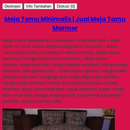
Deskripsi
Info Tambahan
Diskusi (0)
Meja Tamu Minimalis | Jual Meja Tamu
Marmer
Meja Tamu Minimalis | Jual Meja Tamu Marmer – Siap
Kirim ke Luar Jawa.
Meja ruang tamu marmer , Meja
Tamu Minimalis | Jual Meja Tamu Marmer, Meja tamu
marmer, harga meja tamu marmer , Meja tamu
murah, meja marmer, meja makan marmer, harga meja
marmer, harga marmer, meja dapur granit, harga meja
makan marmer, harga granit meja dapur per meter,
harga meja marmer antik, jual meja marmer murah,
marmer onyx, kursi marmer, meja marmer bulat, meja
batu marmer, harga meja granit, harga meja marmer
bundar, meja marmer asli.