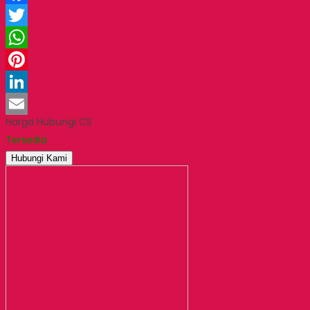
Facebook
Twitter
WhatsApp
Pinterest
LinkedIn
Harga Hubungi CS
Email
Tersedia
Hubungi Kami