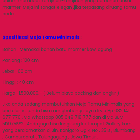
dalam membuat kerajinan-kerajinan yang berbahan dasar
marmer. Meja ini sangat elegan ,jika terpasang diruang tamu
anda.
Spesifikasi Meja Tamu Minimalis
:
Bahan : Memakai bahan batu marmer kawi agung
Panjang : 120 cm
Lebar : 60 cm
Tinggi : 40 cm
Harga : 1.500.000,- ( Belum biaya packing dan ongkir )
Jika anda sedang membutuhkan Meja Tamu Minimalis yang
berkelas ini ,anda bisa menghubungi saya di via Hp 082 141
677 770 , via Whatsapp 085 649 718 777 dan di via BBM
5D975BE2 . Anda juga bisa langsung ke tempat Gallery kami
yang beralamatkan di Jln. Kanigoro Gg 4 No . 35 B , Blumbang
, Campurdarat , Tulungagung , Jawa Timur .