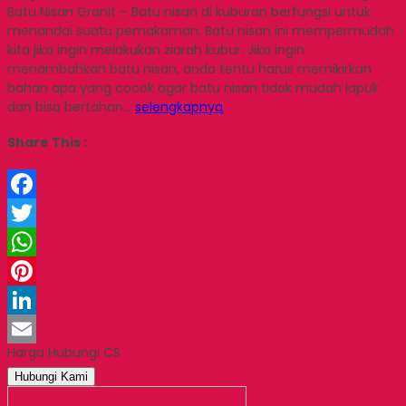
Batu Nisan Granit – Batu nisan di kuburan berfungsi untuk
menandai suatu pemakaman. Batu nisan ini mempermudah
kita jika ingin melakukan ziarah kubur. Jika ingin
menambahkan batu nisan, anda tentu harus memikirkan
bahan apa yang cocok agar batu nisan tidak mudah lapuk
dan bisa bertahan…
selengkapnya
Share This :
Facebook
Twitter
WhatsApp
Pinterest
LinkedIn
Harga Hubungi CS
Email
Hubungi Kami