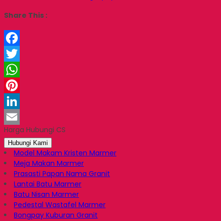
Share This :
Facebook
Twitter
WhatsApp
Pinterest
LinkedIn
Harga Hubungi CS
Email
Hubungi Kami
Model Makam Kristen Marmer
Meja Makan Marmer
Prasasti Papan Nama Granit
Lantai Batu Marmer
Batu Nisan Marmer
Pedestal Wastafel Marmer
Bongpay Kuburan Granit