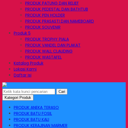
PRODUK PATUNG DAN RELIEF
PRODUK PEDESTAL DAN BATHTUB
PRODUK PEN HOLDER
PRODUK PRASASTI DAN NAMEBOARD
PRODUK SOUVENIR
Produk 5
PRODUK TROPHY PIALA
PRODUK VANDEL DAN PLAKAT
PRODUK WALL CLAUDING
PRODUK WASTAFEL
Katalog Produk
Lokasi Kami
Daftar Isi
Cari
Kategori Produk
PRODUK ANEKA TERASO
PRODUK BATU FOSIL
PRODUK BATU KALI
PRODUK KERAJINAN MARMER