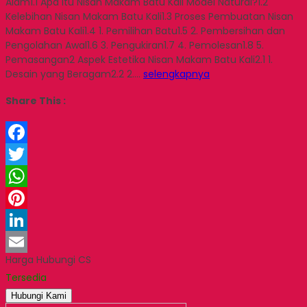
Alam1.1 Apa Itu Nisan Makam Batu Kali Model Natural?1.2
Kelebihan Nisan Makam Batu Kali1.3 Proses Pembuatan Nisan
Makam Batu Kali1.4 1. Pemilihan Batu1.5 2. Pembersihan dan
Pengolahan Awal1.6 3. Pengukiran1.7 4. Pemolesan1.8 5.
Pemasangan2 Aspek Estetika Nisan Makam Batu Kali2.1 1.
Desain yang Beragam2.2 2….
selengkapnya
Share This :
Facebook
Twitter
WhatsApp
Pinterest
LinkedIn
Harga Hubungi CS
Email
Tersedia
Hubungi Kami