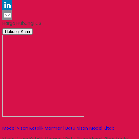
Pinterest
LinkedIn
Harga Hubungi CS
Email
Hubungi Kami
Model Nisan Katolik Marmer | Batu Nisan Model Kitab
Model Nisan Katolik Marmer | Batu Nisan Model Kitab Model