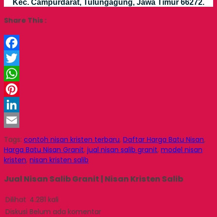
Kec. Campurdarat, Tulungagung, Jawa Timur 66272.
Share This :
Facebook
Twitter
WhatsApp
Pinterest
LinkedIn
Email
Tags:
contoh nisan kristen terbaru
,
Daftar Harga Batu Nisan
,
Harga Batu Nisan Granit
,
jual nisan salib granit
,
model nisan
kristen
,
nisan kristen salib
Jual Nisan Salib Granit | Nisan Kristen Salib
Dilihat
4.281 kali
Diskusi
Belum ada komentar