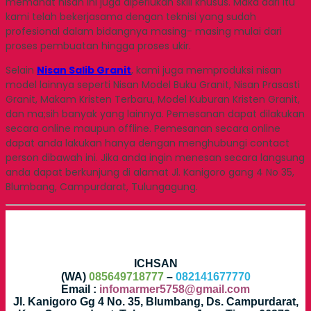
memahat nisan ini juga diperlukan skill khusus. Maka dari itu
kami telah bekerjasama dengan teknisi yang sudah
profesional dalam bidangnya masing- masing mulai dari
proses pembuatan hingga proses ukir.
Selain
Nisan Salib Granit
, kami juga memproduksi nisan
model lainnya seperti Nisan Model Buku Granit, Nisan Prasasti
Granit, Makam Kristen Terbaru, Model Kuburan Kristen Granit,
dan ma;sih banyak yang lainnya. Pemesanan dapat dilakukan
secara online maupun offline. Pemesanan secara online
dapat anda lakukan hanya dengan menghubungi contact
person dibawah ini. Jika anda ingin menesan secara langsung
anda dapat berkunjung di alamat Jl. Kanigoro gang 4 No 35,
Blumbang, Campurdarat, Tulungagung.
ICHSAN
(WA)
085649718777
–
082141677770
Email :
infomarmer5758@gmail.com
Jl. Kanigoro Gg 4 No. 35, Blumbang, Ds. Campurdarat,