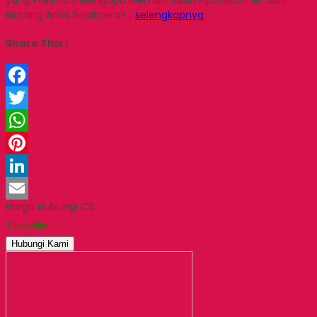
Bintang Antik Sejahtera?…
selengkapnya
Share This :
Facebook
Twitter
WhatsApp
Pinterest
LinkedIn
Harga Hubungi CS
Email
Tersedia
Hubungi Kami