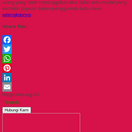
orang yang telah meninggalkan kita. Salah satu model yang
semakin populer dalam penggunaan batu nisan…
selengkapnya
Share This :
Facebook
Twitter
WhatsApp
Pinterest
LinkedIn
Harga Hubungi CS
Email
Tersedia
Hubungi Kami