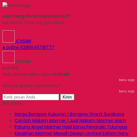
Whatsapp
Ada Yang Perlu Saya Bantu??
Klik Untuk Chat Dengan Kami
ICHSAN
● online
6285649718777
ICHSAN
● online
Halo, perkenalkan saya
ICHSAN
baru saja
Ada yang bisa saya bantu?
baru saja
Kirim
Hot Item
Harga Bongpay Kuburan | Bongpay Granit Surabaya
Contoh Makam Marmer | Jual Makam Marmer Islam
Patung Angel Marmer Hasil Karya Pengrajin Tulungag
Kerajinan Marmer Mewah Design Limited Edition Hany