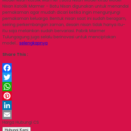
Nisan Katolik Marmer – Batu Nisan digunakan untuk menandai
pemakaman agar mudah dicari ketika ingin mengunjungi
pemakaman keluarga. Bentuk nisan saat ini sudah beragam,
seiring perkembangan zaman, desain nisan tidak hanya itu-
itu saja melainkan sudah bervariasi. Pabrik Marmer
Tulungagung juga selalu berinovasi untuk menciptakan
model…
selengkapnya
Share This :
Facebook
Twitter
WhatsApp
Pinterest
LinkedIn
Harga Hubungi CS
Email
Hubungi Kami