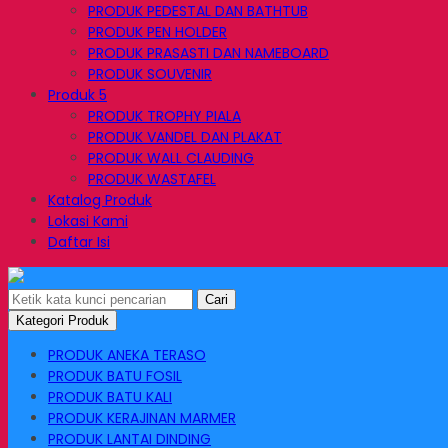
PRODUK PEDESTAL DAN BATHTUB
PRODUK PEN HOLDER
PRODUK PRASASTI DAN NAMEBOARD
PRODUK SOUVENIR
Produk 5
PRODUK TROPHY PIALA
PRODUK VANDEL DAN PLAKAT
PRODUK WALL CLAUDING
PRODUK WASTAFEL
Katalog Produk
Lokasi Kami
Daftar Isi
Cari
Kategori Produk
PRODUK ANEKA TERASO
PRODUK BATU FOSIL
PRODUK BATU KALI
PRODUK KERAJINAN MARMER
PRODUK LANTAI DINDING