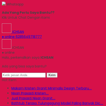
Whatsapp
Ada Yang Perlu Saya Bantu??
Klik Untuk Chat Dengan Kami
ICHSAN
● online
6285649718777
ICHSAN
● online
Halo, perkenalkan saya
ICHSAN
Ada yang bisa saya bantu?
Kirim
Hot Item
Makam Kristen Granit Minimalis Design Terbaru....
Nisan Prasasti Kristen....
Jual Prasasti Nisan Granit....
Bathtub Teraso Tulungagung Model Paling Banyak Dic....