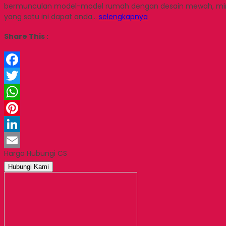
bermunculan model-model rumah dengan desain mewah, minim
yang satu ini dapat anda…
selengkapnya
Share This :
Facebook
Twitter
WhatsApp
Pinterest
LinkedIn
Harga Hubungi CS
Email
Hubungi Kami