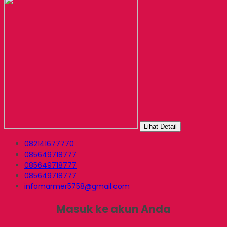
Lihat Detail
082141677770
085649718777
085649718777
085649718777
infomarmer5758@gmail.com
Masuk ke akun Anda