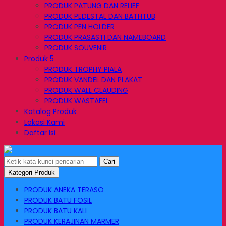
PRODUK PATUNG DAN RELIEF
PRODUK PEDESTAL DAN BATHTUB
PRODUK PEN HOLDER
PRODUK PRASASTI DAN NAMEBOARD
PRODUK SOUVENIR
Produk 5
PRODUK TROPHY PIALA
PRODUK VANDEL DAN PLAKAT
PRODUK WALL CLAUDING
PRODUK WASTAFEL
Katalog Produk
Lokasi Kami
Daftar Isi
Cari
Kategori Produk
PRODUK ANEKA TERASO
PRODUK BATU FOSIL
PRODUK BATU KALI
PRODUK KERAJINAN MARMER