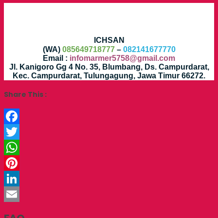
ICHSAN
(WA)
085649718777
–
082141677770
Email :
infomarmer5758@gmail.com
Jl. Kanigoro Gg 4 No. 35, Blumbang, Ds. Campurdarat,
Kec. Campurdarat, Tulungagung, Jawa Timur 66272.
Share This :
Facebook
Twitter
WhatsApp
Pinterest
LinkedIn
Email