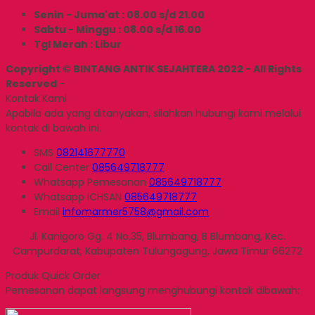
Senin - Juma'at : 08.00 s/d 21.00
Sabtu - Minggu : 08.00 s/d 16.00
Tgl Merah : Libur
Copyright © BINTANG ANTIK SEJAHTERA 2022 - All Rights
Reserved
-
Kontak Kami
Apabila ada yang ditanyakan, silahkan hubungi kami melalui
kontak di bawah ini.
SMS
082141677770
Call Center
085649718777
Whatsapp
Pemesanan
085649718777
Whatsapp
ICHSAN
085649718777
Email
infomarmer5758@gmail.com
Jl. Kanigoro Gg. 4 No.35, Blumbang, B Blumbang, Kec.
Campurdarat, Kabupaten Tulungagung, Jawa Timur 66272
Produk Quick Order
Pemesanan dapat langsung menghubungi kontak dibawah: