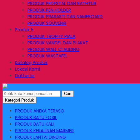
PRODUK PEDESTAL DAN BATHTUB
PRODUK PEN HOLDER
PRODUK PRASASTI DAN NAMEBOARD
PRODUK SOUVENIR
Produk 5
PRODUK TROPHY PIALA
PRODUK VANDEL DAN PLAKAT
PRODUK WALL CLAUDING
PRODUK WASTAFEL
Katalog Produk
Lokasi Kami
Daftar Isi
Cari
Kategori Produk
PRODUK ANEKA TERASO
PRODUK BATU FOSIL
PRODUK BATU KALI
PRODUK KERAJINAN MARMER
PRODUK LANTAI DINDING