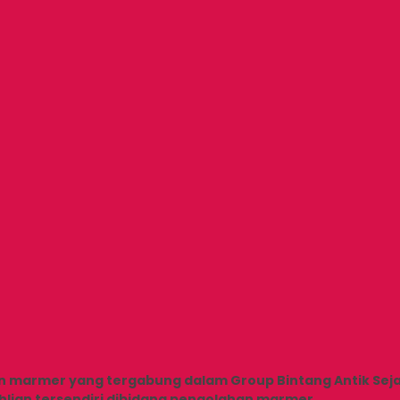
jin marmer yang tergabung dalam Group Bintang Antik Sej
ahlian tersendiri dibidang pengolahan marmer.