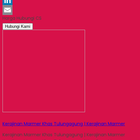
Pinterest
LinkedIn
Harga Hubungi CS
Email
Hubungi Kami
Kerajinan Marmer Khas Tulungagung | Kerajinan Marmer
Kerajinan Marmer Khas Tulungagung | Kerajinan Marmer