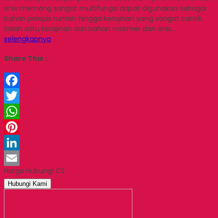
onix memang sangat multifungsi dapat digunakan sebagai
bahan pelapis rumah hingga kerajinan yang sangat cantik.
Salah satu kerajinan dari bahan marmer dan onix…
selengkapnya
Share This :
Facebook
Twitter
WhatsApp
Pinterest
LinkedIn
Harga Hubungi CS
Email
Hubungi Kami