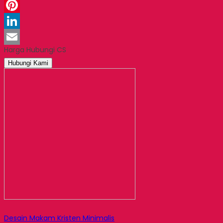
WhatsApp
Pinterest
LinkedIn
Harga Hubungi CS
Email
Hubungi Kami
Desain Makam Kristen Minimalis