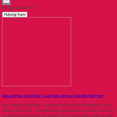
LinkedIn
Harga Hubungi CS
Email
Hubungi Kami
Kap Lampu Onix Hias | Jual Kap Lampu Onix Mix Marmer
Kap Lampu Onix Hias | Jual Kap Lampu Onix Mix Marmer Kap
Lampu Onix Hias – Kerajinan dengan bahan marmer dan onix
telah banyak kita jumpai. Bahan batu alam jenis marmer dan