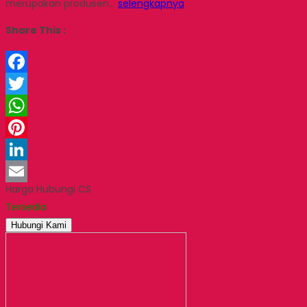
merupakan produsen…
selengkapnya
Share This :
Facebook
Twitter
WhatsApp
Pinterest
LinkedIn
Harga Hubungi CS
Email
Tersedia
Hubungi Kami