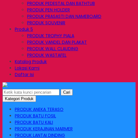
PRODUK PEDESTAL DAN BATHTUB
PRODUK PEN HOLDER
PRODUK PRASASTI DAN NAMEBOARD
PRODUK SOUVENIR
Produk 5
PRODUK TROPHY PIALA
PRODUK VANDEL DAN PLAKAT
PRODUK WALL CLAUDING
PRODUK WASTAFEL
Katalog Produk
Lokasi Kami
Daftar Isi
Cari
Kategori Produk
PRODUK ANEKA TERASO
PRODUK BATU FOSIL
PRODUK BATU KALI
PRODUK KERAJINAN MARMER
PRODUK LANTAI DINDING