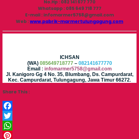
No.Hp : 082 141 677 770
Whatsapp : 085 649 718 777
E-mail : infomarmer5758@gmail.com
Web :
www.pabrik-marmertulungagung.com
ICHSAN
(WA)
085649718777
–
082141677770
Email :
infomarmer5758@gmail.com
Jl. Kanigoro Gg 4 No. 35, Blumbang, Ds. Campurdarat,
Kec. Campurdarat, Tulungagung, Jawa Timur 66272.
Share This :
Facebook
Twitter
WhatsApp