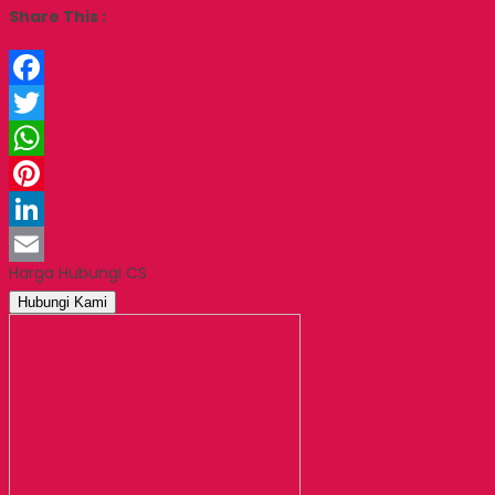
Share This :
Facebook
Twitter
WhatsApp
Pinterest
LinkedIn
Harga Hubungi CS
Email
Hubungi Kami