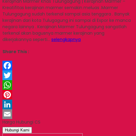
Kerajinan Marmer Khas Tulungagung | Kerajinan Marmer –
Kreatifitas kerajinan marmer semakin meluas .Marmer
Tulungagung sudah terkenal sampai asia tenggara . Banyak
kerajinan dari kota Tulugagung ini sampai di Expor ke manca
negara lainnya . Kerajinan Marmer Tulungagung sangatlah
terkenal akan bagusnya marmer kerajinan yang
dikerjakannya seperti…
selengkapnya
Share This :
Facebook
Twitter
WhatsApp
Pinterest
LinkedIn
Harga Hubungi CS
Email
Hubungi Kami