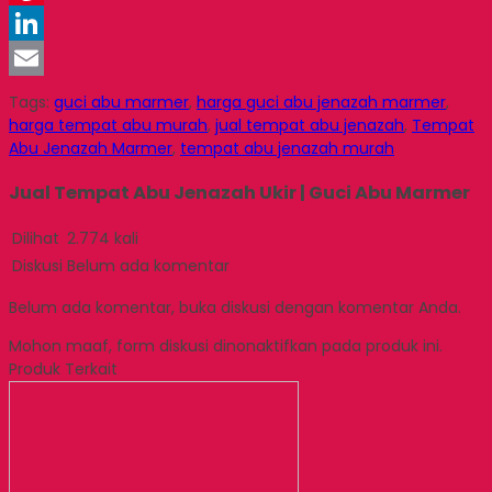
Pinterest
LinkedIn
Email
Tags:
guci abu marmer
,
harga guci abu jenazah marmer
,
harga tempat abu murah
,
jual tempat abu jenazah
,
Tempat
Abu Jenazah Marmer
,
tempat abu jenazah murah
Jual Tempat Abu Jenazah Ukir | Guci Abu Marmer
Dilihat
2.774 kali
Diskusi
Belum ada komentar
Belum ada komentar, buka diskusi dengan komentar Anda.
Mohon maaf, form diskusi dinonaktifkan pada produk ini.
Produk Terkait