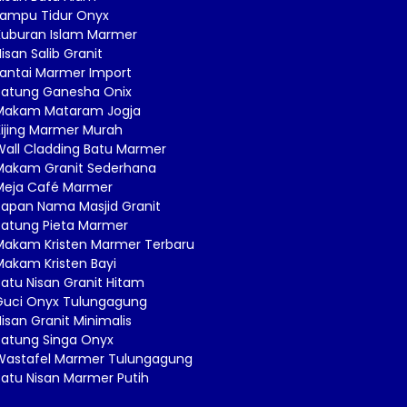
Lampu Tidur Onyx
Kuburan Islam Marmer
isan Salib Granit
Lantai Marmer Import
Patung Ganesha Onix
Makam Mataram Jogja
Kijing Marmer Murah
Wall Cladding Batu Marmer
Makam Granit Sederhana
Meja Café Marmer
Papan Nama Masjid Granit
Patung Pieta Marmer
Makam Kristen Marmer Terbaru
Makam Kristen Bayi
atu Nisan Granit Hitam
Guci Onyx Tulungagung
isan Granit Minimalis
Patung Singa Onyx
Wastafel Marmer Tulungagung
Batu Nisan Marmer Putih