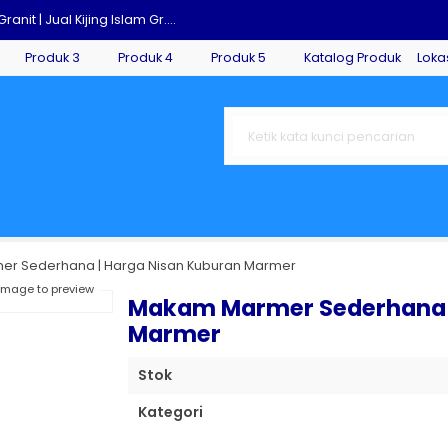
anit | Jual Kijing Islam Gr....
Produk 3
Produk 4
Produk 5
Katalog Produk
Loka
armer Terbaru 2025....
lungagung , Lantai Marmer Tul....
agung....
Model Terkini dan Paling Vira....
arga Batu Nisan Marmer....
ort di Jakarta....
r Sederhana | Harga Nisan Kuburan Marmer
 image to preview
r | Souvenir Gelas Batu Marme....
Makam Marmer Sederhana |
Marmer
Stok
Kategori