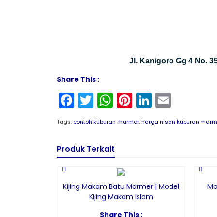
Jl. Kanigoro Gg 4 No. 
Share This :
Facebook
Twitter
WhatsApp
Pinterest
LinkedIn
Email
Tags:
contoh kuburan marmer
,
harga nisan kuburan marm
Produk Terkait
Kijing Makam Batu Marmer | Model
Ma
Kijing Makam Islam
Share This :