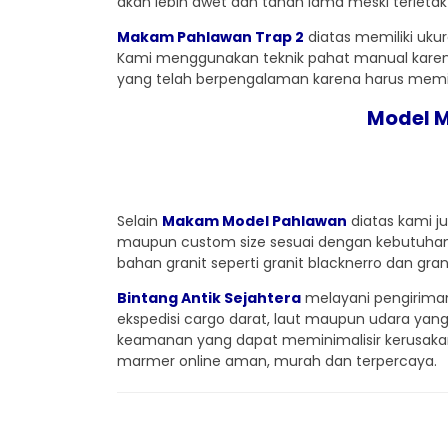
akan lebih awet dan tahan lama meski terletak 
Makam Pahlawan Trap 2
diatas memiliki ukur
Kami menggunakan teknik pahat manual karena ha
yang telah berpengalaman karena harus memili
Model 
Selain
Makam Model Pahlawan
diatas kami 
maupun custom size sesuai dengan kebutuha
bahan granit seperti granit blacknerro dan gr
Bintang Antik Sejahtera
melayani pengiriman
ekspedisi cargo darat, laut maupun udara yan
keamanan yang dapat meminimalisir kerusakan 
marmer online aman, murah dan terpercaya.