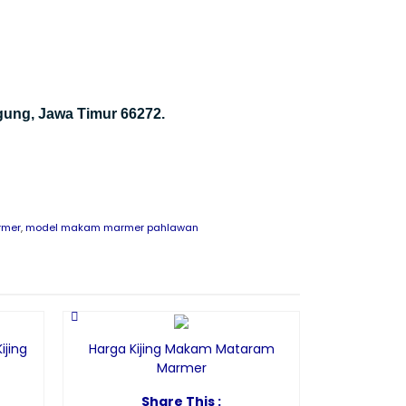
gung, Jawa Timur 66272.
rmer
,
model makam marmer pahlawan
Harga Ma
ijing
Harga Kijing Makam Mataram
S
Marmer
Fa
Share This :