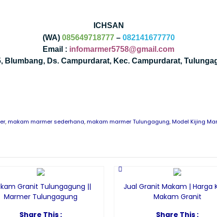
ICHSAN
(WA)
085649718777
–
082141677770
Email :
infomarmer5758@gmail.com
35, Blumbang, Ds. Campurdarat, Kec. Campurdarat, Tulunga
er
,
makam marmer sederhana
,
makam marmer Tulungagung
,
Model Kijing Ma
kam Granit Tulungagung ||
Jual Granit Makam | Harga K
Marmer Tulungagung
Makam Granit
Share This :
Share This :