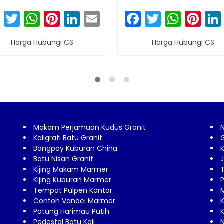
n
l
Facebook
Twitter
WhatsApp
Pinterest
LinkedIn
Email
Facebook
Twitter
What
Pin
Harga Hubungi CS
Harga Hubungi CS
Makam Perjamuan Kudus Granit
Kaligrafi Batu Granit
Bongpay Kuburan China
Batu Nisan Granit
J
Kijing Makam Marmer
Kijing Kuburan Marmer
P
Tempat Pulpen Kantor
Contoh Vandel Marmer
K
Patung Harimau Putih
Pedestal Batu Kali