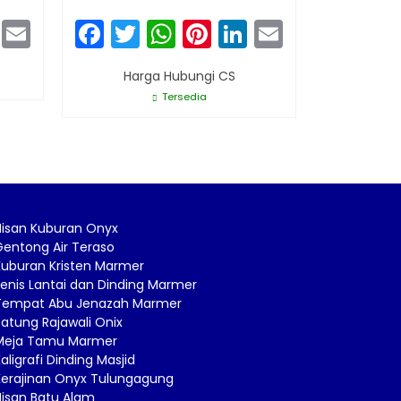
sApp
terest
LinkedIn
Email
Facebook
Twitter
WhatsApp
Pinterest
LinkedIn
Email
Har
Harga Hubungi CS
Tersedia
Nisan Kuburan Onyx
Gentong Air Teraso
Kuburan Kristen Marmer
enis Lantai dan Dinding Marmer
Tempat Abu Jenazah Marmer
atung Rajawali Onix
Meja Tamu Marmer
aligrafi Dinding Masjid
Kerajinan Onyx Tulungagung
Nisan Batu Alam