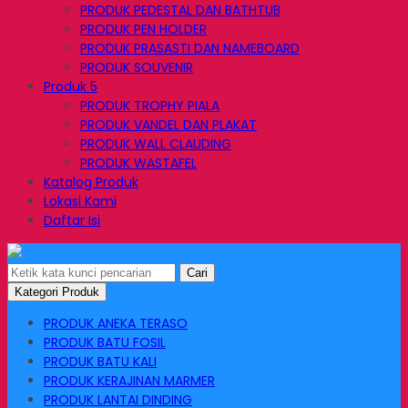
PRODUK PEDESTAL DAN BATHTUB
PRODUK PEN HOLDER
PRODUK PRASASTI DAN NAMEBOARD
PRODUK SOUVENIR
Produk 5
PRODUK TROPHY PIALA
PRODUK VANDEL DAN PLAKAT
PRODUK WALL CLAUDING
PRODUK WASTAFEL
Katalog Produk
Lokasi Kami
Daftar Isi
Cari
Kategori Produk
PRODUK ANEKA TERASO
PRODUK BATU FOSIL
PRODUK BATU KALI
PRODUK KERAJINAN MARMER
PRODUK LANTAI DINDING