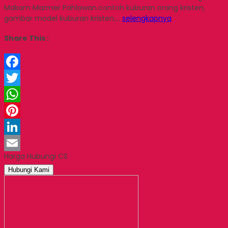
Makam Marmer Pahlawan.contoh kuburan orang kristen,
gambar model kuburan kristen,…
selengkapnya
Share This :
Facebook
Twitter
WhatsApp
Pinterest
LinkedIn
Harga Hubungi CS
Email
Hubungi Kami