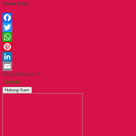
Share This :
Facebook
Twitter
WhatsApp
Pinterest
LinkedIn
Harga Hubungi CS
Email
Tersedia
Hubungi Kami