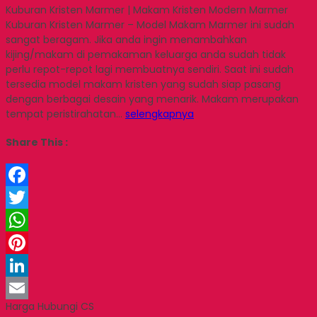
Kuburan Kristen Marmer | Makam Kristen Modern Marmer
Kuburan Kristen Marmer – Model Makam Marmer ini sudah
sangat beragam. Jika anda ingin menambahkan
kijing/makam di pemakaman keluarga anda sudah tidak
perlu repot-repot lagi membuatnya sendiri. Saat ini sudah
tersedia model makam kristen yang sudah siap pasang
dengan berbagai desain yang menarik. Makam merupakan
tempat peristirahatan…
selengkapnya
Share This :
Facebook
Twitter
WhatsApp
Pinterest
LinkedIn
Harga Hubungi CS
Email