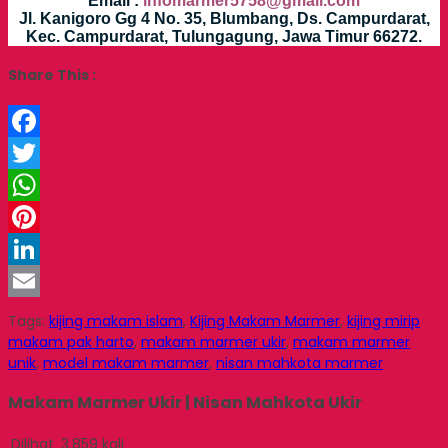
Email :
infomarmer5758@gmail.com
Jl. Kanigoro Gg 4 No. 35, Blumbang, Ds. Campurdarat,
Kec. Campurdarat, Tulungagung, Jawa Timur 66272.
Share This :
Facebook
Twitter
WhatsApp
Pinterest
LinkedIn
Email
Tags:
kijing makam islam
,
Kijing Makam Marmer
,
kijing mirip
makam pak harto
,
makam marmer ukir
,
makam marmer
unik
,
model makam marmer
,
nisan mahkota marmer
Makam Marmer Ukir | Nisan Mahkota Ukir
Dilihat
3.859 kali