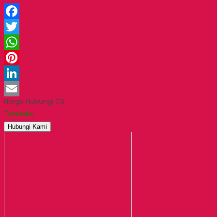
Facebook
Twitter
WhatsApp
Pinterest
LinkedIn
Harga Hubungi CS
Email
Tersedia
Hubungi Kami