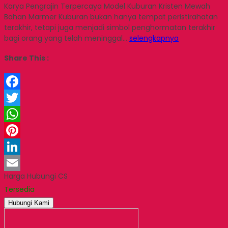
Karya Pengrajin Terpercaya Model Kuburan Kristen Mewah
Bahan Marmer Kuburan bukan hanya tempat peristirahatan
terakhir, tetapi juga menjadi simbol penghormatan terakhir
bagi orang yang telah meninggal…
selengkapnya
Share This :
Facebook
Twitter
WhatsApp
Pinterest
LinkedIn
Harga Hubungi CS
Email
Tersedia
Hubungi Kami