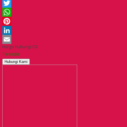
Facebook
Twitter
WhatsApp
Pinterest
LinkedIn
Harga Hubungi CS
Email
Tersedia
Hubungi Kami