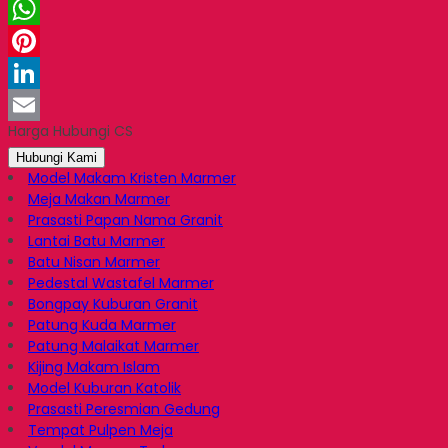
Twitter
WhatsApp
Pinterest
LinkedIn
Harga Hubungi CS
Email
Hubungi Kami
Model Makam Kristen Marmer
Meja Makan Marmer
Prasasti Papan Nama Granit
Lantai Batu Marmer
Batu Nisan Marmer
Pedestal Wastafel Marmer
Bongpay Kuburan Granit
Patung Kuda Marmer
Patung Malaikat Marmer
Kijing Makam Islam
Model Kuburan Katolik
Prasasti Peresmian Gedung
Tempat Pulpen Meja