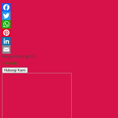
Facebook
Twitter
WhatsApp
Pinterest
LinkedIn
Harga Hubungi CS
Email
Tersedia
Hubungi Kami