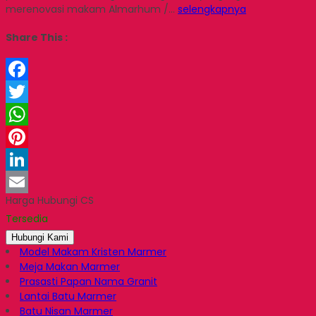
merenovasi makam Almarhum /…
selengkapnya
Share This :
Facebook
Twitter
WhatsApp
Pinterest
LinkedIn
Harga Hubungi CS
Email
Tersedia
Hubungi Kami
Model Makam Kristen Marmer
Meja Makan Marmer
Prasasti Papan Nama Granit
Lantai Batu Marmer
Batu Nisan Marmer