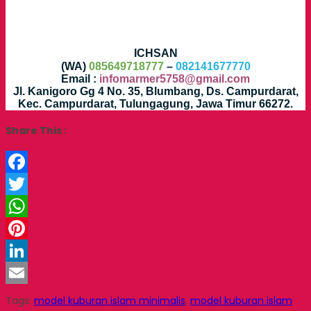
ICHSAN
(WA)
085649718777
–
082141677770
Email :
infomarmer5758@gmail.com
Jl. Kanigoro Gg 4 No. 35, Blumbang, Ds. Campurdarat,
Kec. Campurdarat, Tulungagung, Jawa Timur 66272.
Share This :
Facebook
Twitter
WhatsApp
Pinterest
LinkedIn
Email
Tags:
model kuburan islam minimalis
,
model kuburan islam