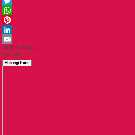
Facebook
Twitter
WhatsApp
Pinterest
LinkedIn
Harga Hubungi CS
Email
Tersedia
Hubungi Kami