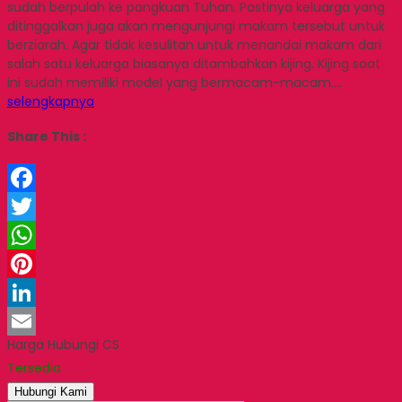
sudah berpulah ke pangkuan Tuhan. Pastinya keluarga yang
ditinggalkan juga akan mengunjungi makam tersebut untuk
berziarah. Agar tidak kesulitan untuk menandai makam dari
salah satu keluarga biasanya ditambahkan kijing. Kijing saat
ini sudah memiliki model yang bermacam-macam….
selengkapnya
Share This :
Facebook
Twitter
WhatsApp
Pinterest
LinkedIn
Harga Hubungi CS
Email
Tersedia
Hubungi Kami