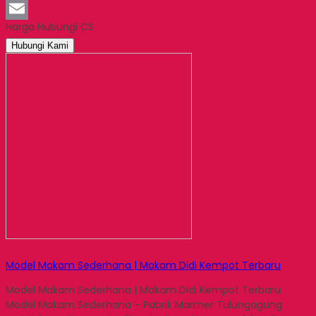
LinkedIn
Harga Hubungi CS
Email
Hubungi Kami
Model Makam Sederhana | Makam Didi Kempot Terbaru
Model Makam Sederhana | Makam Didi Kempot Terbaru
Model Makam Sederhana – Pabrik Marmer Tulungagung