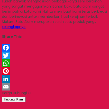
sudah banyak menghasilkan berbagai karya seni, kerajinan
yang sangat mengagumkan. Bahan baku batu alam sangat
berlimpah di kota kami. Hal itu membuat kami terus berkreasi
dan berinovasi untuk memberikan hasil kerajinan terbaik.
Makam Batu Alam merupakan salah satu produk yang…
selengkapnya
Share This :
Facebook
Twitter
WhatsApp
Pinterest
LinkedIn
Harga Hubungi CS
Email
Hubungi Kami