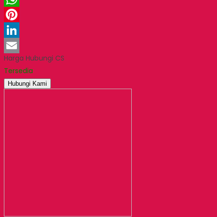
WhatsApp
Pinterest
LinkedIn
Harga Hubungi CS
Email
Tersedia
Hubungi Kami