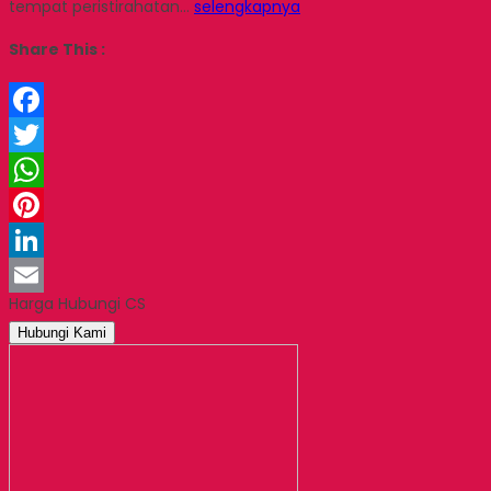
tempat peristirahatan…
selengkapnya
Share This :
Facebook
Twitter
WhatsApp
Pinterest
LinkedIn
Harga Hubungi CS
Email
Hubungi Kami