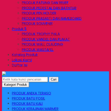
PRODUK PATUNG DAN RELIEF
PRODUK PEDESTAL DAN BATHTUB
PRODUK PEN HOLDER
PRODUK PRASASTI DAN NAMEBOARD
PRODUK SOUVENIR
Produk 5
PRODUK TROPHY PIALA
PRODUK VANDEL DAN PLAKAT
PRODUK WALL CLAUDING
PRODUK WASTAFEL
Katalog Produk
Lokasi Kami
Daftar Isi
Cari
Kategori Produk
PRODUK ANEKA TERASO
PRODUK BATU FOSIL
PRODUK BATU KALI
PRODUK KERAJINAN MARMER