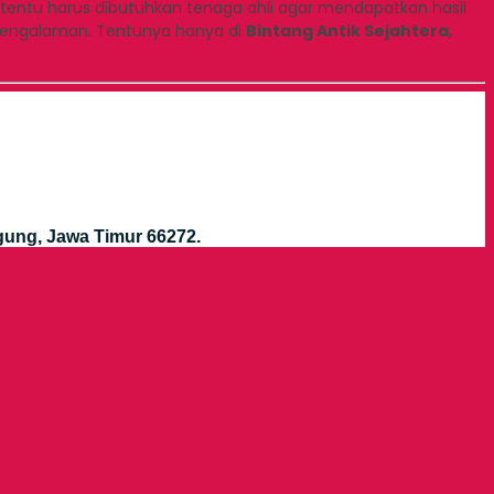
tentu harus dibutuhkan tenaga ahli agar mendapatkan hasil
rpengalaman. Tentunya hanya di
Bintang Antik Sejahtera
,
gung, Jawa Timur 66272.