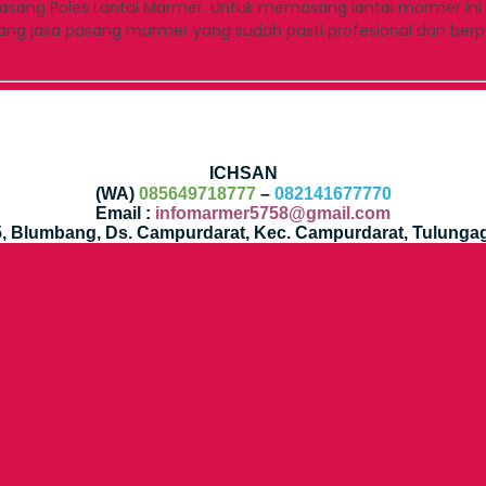
asang Poles Lantai Marmer. Untuk memasang lantai marmer ini 
dang jasa pasang marmer yang sudah pasti profesional dan be
ICHSAN
(WA)
085649718777
–
082141677770
Email :
infomarmer5758@gmail.com
35, Blumbang, Ds. Campurdarat, Kec. Campurdarat, Tulunga