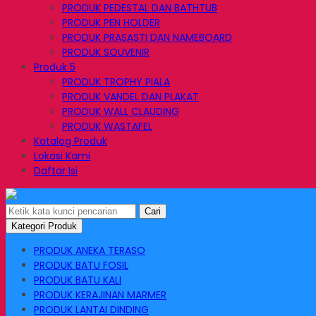
PRODUK PEDESTAL DAN BATHTUB
PRODUK PEN HOLDER
PRODUK PRASASTI DAN NAMEBOARD
PRODUK SOUVENIR
Produk 5
PRODUK TROPHY PIALA
PRODUK VANDEL DAN PLAKAT
PRODUK WALL CLAUDING
PRODUK WASTAFEL
Katalog Produk
Lokasi Kami
Daftar Isi
Cari
Kategori Produk
PRODUK ANEKA TERASO
PRODUK BATU FOSIL
PRODUK BATU KALI
PRODUK KERAJINAN MARMER
PRODUK LANTAI DINDING