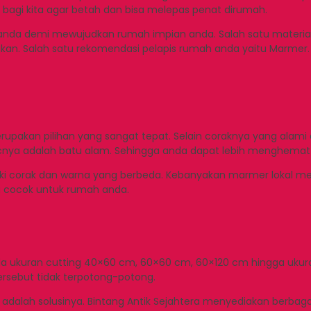
 bagi kita agar betah dan bisa melepas penat dirumah.
anda demi mewujudkan rumah impian anda. Salah satu material 
rlukan. Salah satu rekomendasi pelapis rumah anda yaitu Marm
kan pilihan yang sangat tepat. Selain coraknya yang alami da
icnya adalah batu alam. Sehingga anda dapat lebih menghema
iki corak dan warna yang berbeda. Kebanyakan marmer lokal me
a cocok untuk rumah anda.
da ukuran cutting 40×60 cm, 60×60 cm, 60×120 cm hingga ukur
ersebut tidak terpotong-potong.
i adalah solusinya. Bintang Antik Sejahtera menyediakan berbaga