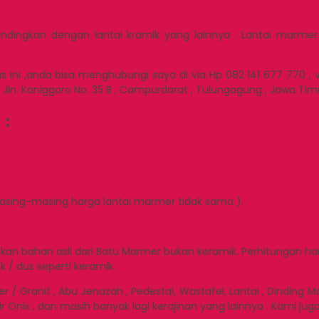
bandingkan dengan lantai kramik yang lainnya . Lantai marme
ni ,anda bisa menghubungi saya di via Hp 082 141 677 770 , 
ln. Kaniggoro No. 35 B , Campurdarat , Tulungagung , Jawa Timu
 :
 Masing-masing harga lantai marmer tidak sama ).
kan bahan asli dari Batu Marmer bukan keramik. Perhitungan ha
/ dus seperti keramik.
nit , Abu Jenazah , Pedestal, Wastafel, Lantai , Dinding Marme
r Onix , dan masih banyak lagi kerajinan yang lainnya . Kami ju