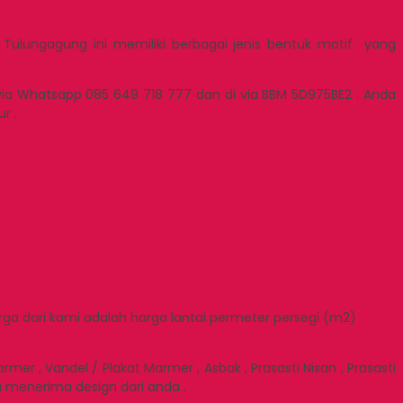
r Tulungagung ini memiliki berbagai jenis bentuk motif yang
via Whatsapp 085 649 718 777 dan di via BBM 5D975BE2 . Anda
r .
rga dari kami adalah harga lantai permeter persegi (m2)
r , Vandel / Plakat Marmer , Asbak , Prasasti Nisan , Prasasti
ga menerima design dari anda .