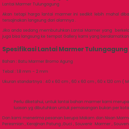
Lantai Marmer Tulungagung
Akan tetapi harga lantai marmer ini sedikit lebih mahal di
tersajinakan langsung dari alamnya .
Jika anda sedang membutuhkan Lantai Marmer yang berkelas i
juga bisa langsung ke tempat Gallery kami yang beralamatkan J
Spesifikasi Lantai Marmer Tulungagung
Bahan : Batu Marmer Bromo Agung
Tebal : 1.8 mm – 2 mm
Ukuran standartnya : 40 x 60 cm , 60 x 60 cm , 60 x 120 cm (
Perlu diketahui, untuk lantai bahan marmer kami merupa
luasan yg dibutuhkan untuk pemasangan bukan per kotak 
Dan kami menerima pesanan berupa Makam dan Nisan Marmer / Gra
Peresmian , Kerajinan Patung ,Guci , Souvenir Marmer , Souveni