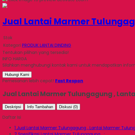
Jual Lantai Marmer Tulunga
Stok
Kategori
PRODUK LANTAI DINDING
Tentukan pilihan yang tersedia!
INFO HARGA
Silahkan menghubungi kontak kami untuk mendapatkan informa
Hubungi Kami
Pemesanan lebih cepat!
Fast Respon
Jual Lantai Marmer Tulungagung , Lan
Deskripsi
Info Tambahan
Diskusi (0)
Daftar Isi
1
Jual Lantai Marmer Tulungagung , Lantai Marmer Tulun
2
Spesifikasi Lantai Marmer Tulungagung :