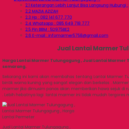
2.1
Keterangan Lebih Lanjut Bisa Langsung Hubungi :
2.2
MAZIA AZIZAH
2.3
Hp : 082 141 677 770
2.4
Whatsapp : 085 649 718 777
2.5
Pin BBM : 5D975BE2
2.6
E-mail : infomarmer5758@gmail.com
Jual Lantai Marmer Tu
Harga Lantai Marmer Tulungagung , Jual Lantai Marmer Tu
semarang.
Sekarang ini kami akan membahas tentang Lantai Marmer Tul
bintik warna kuning yang sangat elegan dan berkelas . Marm
marmer jika dimusim panas akan memberikan hawa sejuk di 
. Lebih hebatnya lagi lantai marmer ini tidak mudah tergores
Jual Lantai Marmer Tulungagung ,