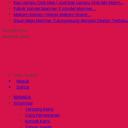
Kap Lampu Onix Hias | Jual Kap Lampu Onix Mix Marm....
Pabrik Vandel Marmer || Vandel Marmer....
Makam Kristen | Harga Makam Granit....
Daun Meja Marmer Tulungagung dengan Design Terbaru..
Kontak Kami
Member Area
Halo, Guest!
Masuk
Daftar
BERANDA
Informasi
Tentang Kami
Cara Pemesanan
Kontak Kami
Tanya Jawab