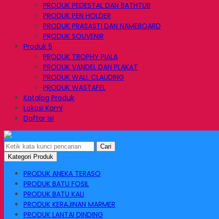
PRODUK PEDESTAL DAN BATHTUB
PRODUK PEN HOLDER
PRODUK PRASASTI DAN NAMEBOARD
PRODUK SOUVENIR
Produk 5
PRODUK TROPHY PIALA
PRODUK VANDEL DAN PLAKAT
PRODUK WALL CLAUDING
PRODUK WASTAFEL
Katalog Produk
Lokasi Kami
Daftar Isi
Cari
Kategori Produk
PRODUK ANEKA TERASO
PRODUK BATU FOSIL
PRODUK BATU KALI
PRODUK KERAJINAN MARMER
PRODUK LANTAI DINDING