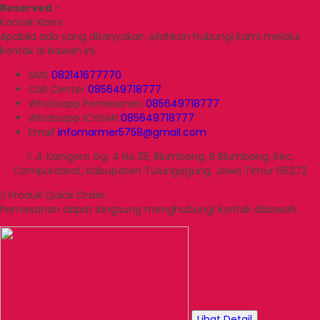
Reserved
-
Kontak Kami
Apabila ada yang ditanyakan, silahkan hubungi kami melalui
kontak di bawah ini.
SMS
082141677770
Call Center
085649718777
Whatsapp
Pemesanan
085649718777
Whatsapp
ICHSAN
085649718777
Email
infomarmer5758@gmail.com
Jl. Kanigoro Gg. 4 No.35, Blumbang, B Blumbang, Kec.
Campurdarat, Kabupaten Tulungagung, Jawa Timur 66272
Produk Quick Order
Pemesanan dapat langsung menghubungi kontak dibawah:
Lihat Detail