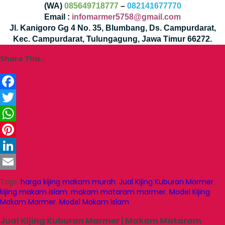
(WA)
085649718777
–
082141677770
Email :
infomarmer5758@gmail.com
Jl. Kanigoro Gg 4 No. 35, Blumbang, Ds. Campurdarat,
Kec. Campurdarat, Tulungagung, Jawa Timur 66272.
Share This :
Facebook
Twitter
WhatsApp
Pinterest
LinkedIn
Email
Tags:
harga kijing makam murah
,
Jual Kijing Kuburan Marmer
,
kijing makam islam
,
makam mataram marmer
,
Model Kijing
Makam Marmer
,
Model Makam Islam
Jual Kijing Kuburan Marmer | Makam Mataram