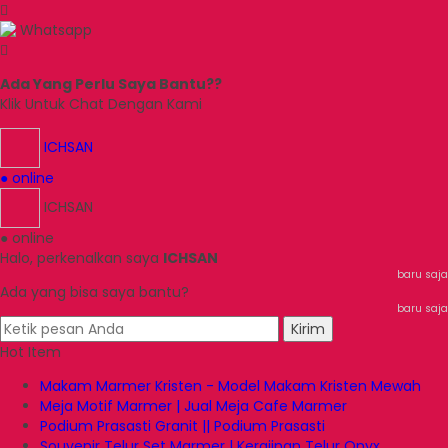
Whatsapp
Ada Yang Perlu Saya Bantu??
Klik Untuk Chat Dengan Kami
ICHSAN
● online
ICHSAN
● online
Halo, perkenalkan saya
ICHSAN
baru saja
Ada yang bisa saya bantu?
baru saja
Kirim
Hot Item
Makam Marmer Kristen - Model Makam Kristen Mewah
Meja Motif Marmer | Jual Meja Cafe Marmer
Podium Prasasti Granit || Podium Prasasti
Souvenir Telur Set Marmer | Kerajinan Telur Onyx