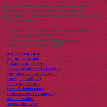
Jika Anda Merasa Kesulitan Untuk Menghubungi
Customer Service Kami, Anda Bisa Langsung
Menghubungi Pusat Layanan Dan Keluhan Customer Di
Contact Di Bawah Ini
Alamat : Campurdarat, Tulungagung 66272
Phone : 0821-4167-7770
Email : infomarmer5758@gmail.com
Whatsapp : 0856-4971-8777
Nisan Kuburan Onyx
Gentong Air Teraso
Kuburan Kristen Marmer
Jenis Lantai dan Dinding Marmer
Tempat Abu Jenazah Marmer
Patung Rajawali Onix
Meja Tamu Marmer
Kaligrafi Dinding Masjid
Kerajinan Onyx Tulungagung
Nisan Batu Alam
Lampu Tidur Onyx