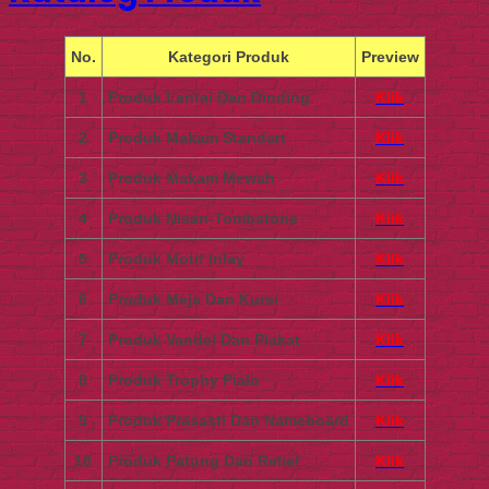
No.
Kategori Produk
Preview
1
Produk Lantai Dan Dinding
Klik
2
Produk Makam Standart
Klik
3
Produk Makam Mewah
Klik
4
Produk Nisan-Tombstone
Klik
5
Produk Motif Inlay
Klik
6
Produk Meja Dan Kursi
Klik
7
Produk Vandel Dan Plakat
Klik
8
Produk Trophy Piala
Klik
9
Produk Prasasti Dan Nameboard
Klik
10
Produk Patung Dan Relief
Klik