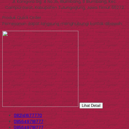
Jl. Kanigoro Gg. 4 No.35, Blumbang, B Blumbang, Kec.
Campurdarat, Kabupaten Tulungagung, Jawa Timur 66272
Produk Quick Order
Pemesanan dapat langsung menghubungi kontak dibawah:
Lihat Detail
082141677770
085649718777
085649718777