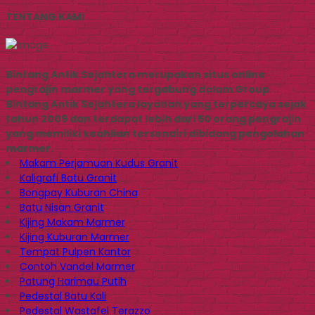
TENTANG KAMI
Bintang Antik Sejahtera merupakan situs online
pengrajin marmer yang tergabung dalam Group
Bintang Antik Sejahtera layanan yang terpercaya sejak
tahun 2009 dan terdapat lebih dari 50 orang pengrajin
yang memiliki keahlian tersendiri dibidang pengolahan
marmer.
Makam Perjamuan Kudus Granit
Kaligrafi Batu Granit
Bongpay Kuburan China
Batu Nisan Granit
Kijing Makam Marmer
Kijing Kuburan Marmer
Tempat Pulpen Kantor
Contoh Vandel Marmer
Patung Harimau Putih
Pedestal Batu Kali
Pedestal Wastafel Terazzo