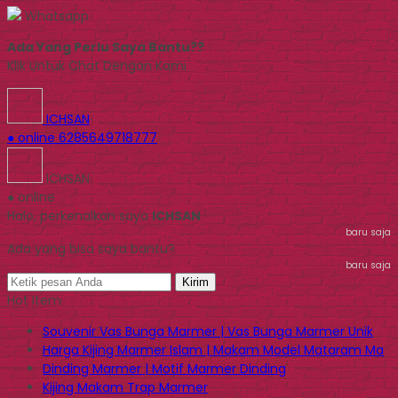
Whatsapp
Ada Yang Perlu Saya Bantu??
Klik Untuk Chat Dengan Kami
ICHSAN
● online
6285649718777
ICHSAN
● online
Halo, perkenalkan saya
ICHSAN
baru saja
Ada yang bisa saya bantu?
baru saja
Kirim
Hot Item
Souvenir Vas Bunga Marmer | Vas Bunga Marmer Unik
Harga Kijing Marmer Islam | Makam Model Mataram Ma
Dinding Marmer | Motif Marmer Dinding
Kijing Makam Trap Marmer