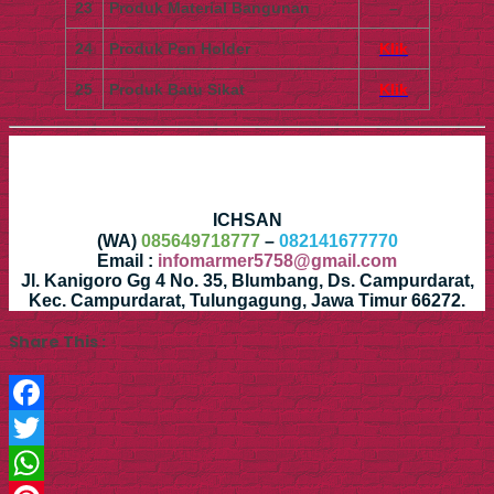
23
Produk Material Bangunan
–
24
Produk Pen Holder
Klik
25
Produk Batu Sikat
Klik
ICHSAN
(WA)
085649718777
–
082141677770
Email :
infomarmer5758@gmail.com
Jl. Kanigoro Gg 4 No. 35, Blumbang, Ds. Campurdarat,
Kec. Campurdarat, Tulungagung, Jawa Timur 66272.
Share This :
Facebook
Twitter