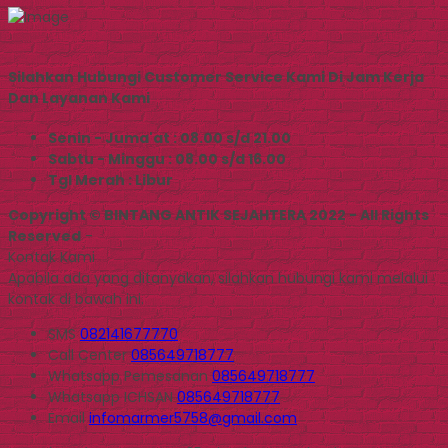
Silahkan Hubungi Customer Service Kami Di Jam Kerja
Dan Layanan Kami
Senin - Juma'at : 08.00 s/d 21.00
Sabtu - Minggu : 08.00 s/d 16.00
Tgl Merah : Libur
Copyright © BINTANG ANTIK SEJAHTERA 2022 - All Rights
Reserved
-
Kontak Kami
Apabila ada yang ditanyakan, silahkan hubungi kami melalui
kontak di bawah ini.
SMS
082141677770
Call Center
085649718777
Whatsapp
Pemesanan
085649718777
Whatsapp
ICHSAN
085649718777
Email
infomarmer5758@gmail.com