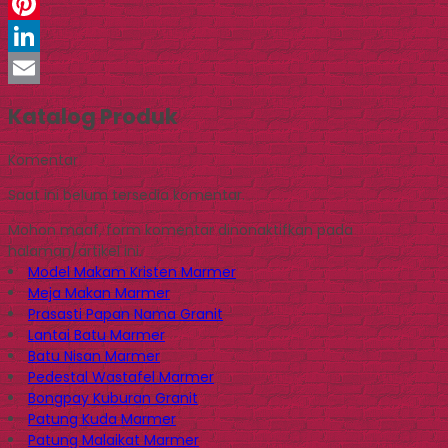
WhatsApp
Pinterest
LinkedIn
Email
Katalog Produk
Komentar
Saat ini belum tersedia komentar.
Mohon maaf, form komentar dinonaktifkan pada
halaman/artikel ini.
Model Makam Kristen Marmer
Meja Makan Marmer
Prasasti Papan Nama Granit
Lantai Batu Marmer
Batu Nisan Marmer
Pedestal Wastafel Marmer
Bongpay Kuburan Granit
Patung Kuda Marmer
Patung Malaikat Marmer