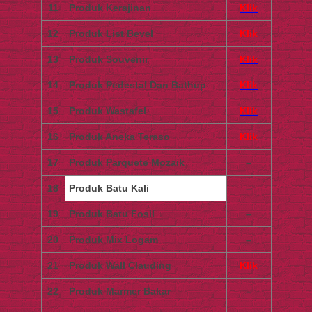
11
Produk Kerajinan
Klik
12
Produk List Bevel
Klik
13
Produk Souvenir
Klik
14
Produk Pedestal Dan Bathup
Klik
15
Produk Wastafel
Klik
16
Produk Aneka Teraso
Klik
17
Produk Parquete Mozaik
–
18
Produk Batu Kali
–
19
Produk Batu Fosil
–
20
Produk Mix Logam
–
21
Produk Wall Clauding
Klik
22
Produk Marmer Bakar
–