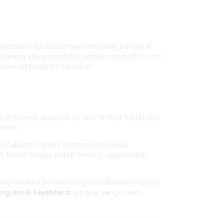
u pesanan dari customer kami yang berada di
, karena ukuran standart makam yaitu 160 cm x
ahan dari makam tersebut.
i banyak digemari karena terlihat bersih dan
makam.
 Kuburan Kristen Marmer kami selalu
 teknisi bagian pahat nama hingga teknisi
gi contact person yang ada dibawah ini yang
ng Antik Sejahtera
, garansi pengiriman