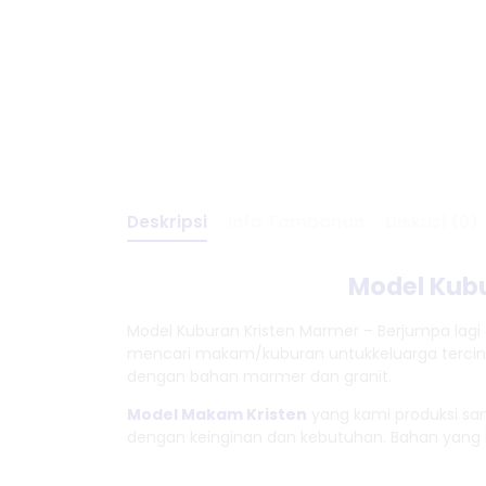
Deskripsi
Info Tambahan
Diskusi (0)
Model Kubu
Model Kuburan Kristen Marmer – Berjumpa lagi 
mencari makam/kuburan untukkeluarga tercin
dengan bahan marmer dan granit.
Model Makam Kristen
yang kami produksi sa
dengan keinginan dan kebutuhan. Bahan yang 