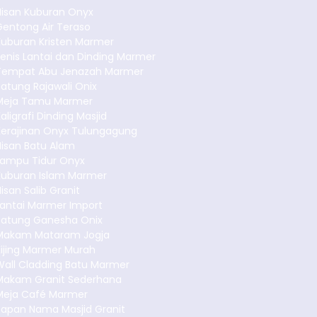
Nisan Kuburan Onyx
Gentong Air Teraso
Kuburan Kristen Marmer
enis Lantai dan Dinding Marmer
Tempat Abu Jenazah Marmer
atung Rajawali Onix
Meja Tamu Marmer
aligrafi Dinding Masjid
Kerajinan Onyx Tulungagung
Nisan Batu Alam
Lampu Tidur Onyx
Kuburan Islam Marmer
isan Salib Granit
Lantai Marmer Import
Patung Ganesha Onix
Makam Mataram Jogja
Kijing Marmer Murah
Wall Cladding Batu Marmer
Makam Granit Sederhana
Meja Café Marmer
Papan Nama Masjid Granit