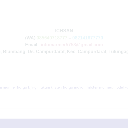
ICHSAN
(WA)
085649718777
–
082141677770
Email :
infomarmer5758@gmail.com
35, Blumbang, Ds. Campurdarat, Kec. Campurdarat, Tulunga
ten marmer
,
harga kijing makam kristen
,
harga makam kristen marmer
,
model ku