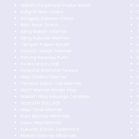
Makam Perjamuan Kudus Granit
Kaligrafi Batu Granit
Bongpay Kuburan China
Batu Nisan Granit
J
Kijing Makam Marmer
Kijing Kuburan Marmer
P
Tempat Pulpen Kantor
Contoh Vandel Marmer
K
Patung Harimau Putih
Pedestal Batu Kali
Pedestal Wastafel Terazzo
Meja Direktur Marmer
Tempat Sabun Cair Marmer
N
Motif Marmer Border Inlay
Makam Mirip Keluarga Cendana
Wastafel Batu Kali
Meja Teras Marmer
Kursi Marmer Minimalis
Daun Meja Marmer
Kuburan Kristen Sederhana
Makam Marmer Minimalis