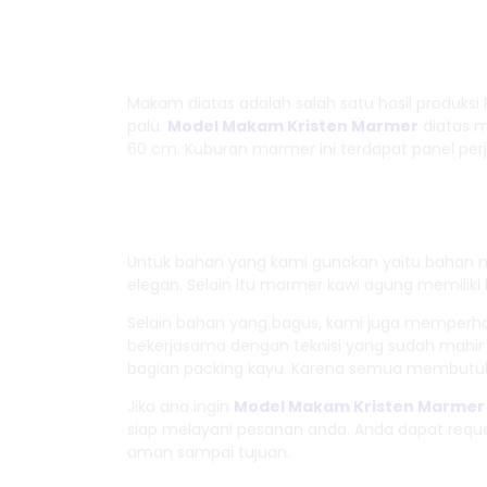
Makam diatas adalah salah satu hasil produks
palu.
Model Makam Kristen Marmer
diatas m
60 cm. Kuburan marmer ini terdapat panel p
Untuk bahan yang kami gunakan yaitu bahan ma
elegan. Selain itu marmer kawi agung memiliki
Selain bahan yang bagus, kami juga memperha
bekerjasama dengan teknisi yang sudah mahir 
bagian packing kayu. Karena semua membutuh
Jika ana ingin
Model Makam Kristen Marmer
siap melayani pesanan anda. Anda dapat requ
aman sampai tujuan.