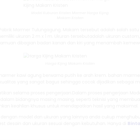
Model Kuburan Kristen Marmer Harga Kijing
Makam Kristen
i Pabrik Marmer Tulungagung. Makam tersebut adalah salah sat
emiliki ukuran 2 m x 1 m. Ukuran tersebutadalah ukuran custom
erjamuan dibagian badan kanan dan kiri yang menambah kemew
Harga Kijing Makam Kristen
rmer kawi agung berwarna putih ke arah krem. bahan marmer in
 kualitas yang sangat bagus sehingga cocok dijadikan sebagai 
tikan selama proses pengerjaan.Dalam proses pengerjaan Model
dalam bidangnya masing masing, seperti teknisi yang membuat,
kan keahlian khusus untuk mendapatkan hasil yang maksimal.
dengan model dan ukuran yang lainnya anda cukup menghubun
est desain dan ukuran sesuai dengan kebutuhan. Hanya di
Binta