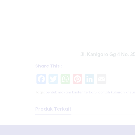
Jl. Kanigoro Gg 4 No. 
Share This :
Facebook
Twitter
WhatsApp
Pinterest
LinkedIn
Email
Tags:
bentuk makam kristen terbaru
,
contoh kuburan kris
Produk Terkait