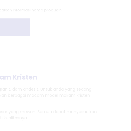
tkan informasi harga produk ini.
kam Kristen
granit, dam andesit. Untuk anda yang sedang
iakan berbagai macam model makam kristen
 besar yang mewah. Semua dapat menyesuaikan
 kualitasnya.