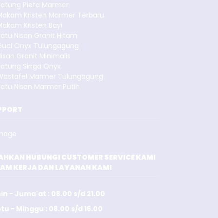
Patung Pieta Marmer
Makam Kristen Marmer Terbaru
Makam Kristen Bayi
atu Nisan Granit Hitam
Guci Onyx Tulungagung
isan Granit Minimalis
Patung Singa Onyx
Wastafel Marmer Tulungagung
Batu Nisan Marmer Putih
PPORT
LAHKAN HUBUNGI CUSTOMER SERVICE KAMI
JAM KERJA DAN LAYANAN KAMI
in - Juma'at : 08.00 s/d 21.00
tu - Minggu : 08.00 s/d 16.00