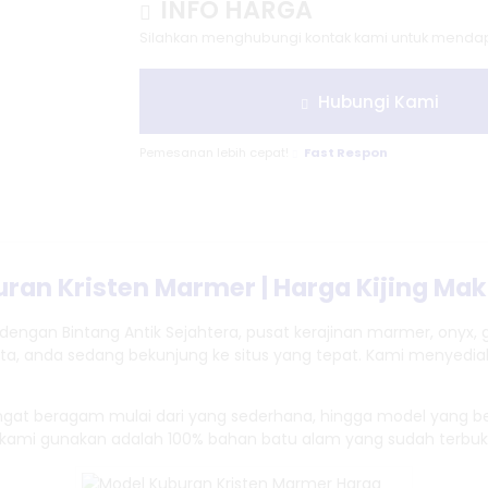
INFO HARGA
Silahkan menghubungi kontak kami untuk mendapa
Hubungi Kami
Pemesanan lebih cepat!
Fast Respon
ran Kristen Marmer | Harga Kijing Ma
dengan Bintang Antik Sejahtera, pusat kerajinan marmer, onyx, 
ta, anda sedang bekunjung ke situs yang tepat. Kami menyed
ngat beragam mulai dari yang sederhana, hingga model yang
kami gunakan adalah 100% bahan batu alam yang sudah terbukti