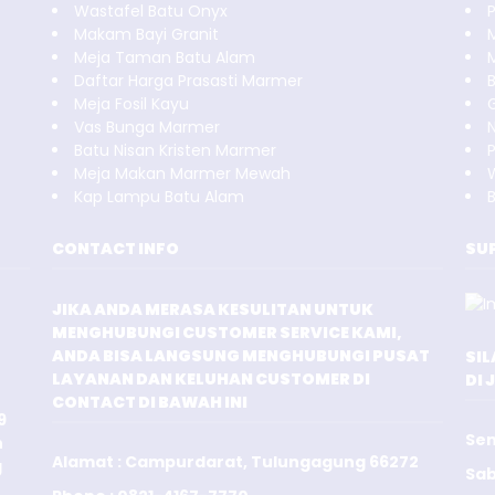
Wastafel Batu Onyx
Makam Bayi Granit
Meja Taman Batu Alam
Daftar Harga Prasasti Marmer
B
Meja Fosil Kayu
Vas Bunga Marmer
N
Batu Nisan Kristen Marmer
Meja Makan Marmer Mewah
Kap Lampu Batu Alam
CONTACT INFO
SU
JIKA ANDA MERASA KESULITAN UNTUK
MENGHUBUNGI CUSTOMER SERVICE KAMI,
ANDA BISA LANGSUNG MENGHUBUNGI PUSAT
SI
LAYANAN DAN KELUHAN CUSTOMER DI
DI 
CONTACT DI BAWAH INI
9
Sen
n
Alamat : Campurdarat, Tulungagung 66272
g
Sab