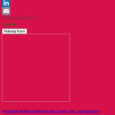
Pinterest
LinkedIn
Harga Hubungi CS
Email
Tersedia
Hubungi Kami
Pengrajin Makam Marmer dan Granit Asli Tulungagung