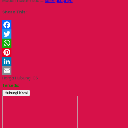
Model makam saat…
selengkapnya
Share This :
Facebook
Twitter
WhatsApp
Pinterest
LinkedIn
Harga Hubungi CS
Email
Tersedia
Hubungi Kami