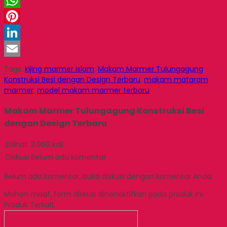
Twitter
WhatsApp
Pinterest
LinkedIn
Email
Tags:
kijing marmer islam
,
Makam Marmer Tulungagung
Konstruksi Besi dengan Design Terbaru
,
makam mataram
marmer
,
model makam marmer terbaru
Makam Marmer Tulungagung Konstruksi Besi
dengan Design Terbaru
Dilihat
3.060 kali
Diskusi
Belum ada komentar
Belum ada komentar, buka diskusi dengan komentar Anda.
Mohon maaf, form diskusi dinonaktifkan pada produk ini.
Produk Terkait