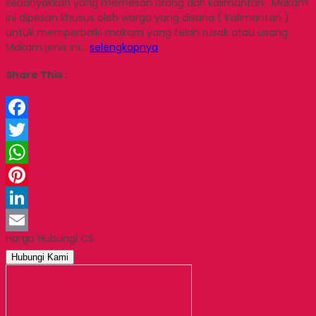
kebanyakkan yang memesan orang dari kalimantan . Makam
ini dipesan khusus oleh warga yang disana ( Kalimantan )
untuk memperbaiki makam yang telah rusak atau usang .
Makam jenis ini…
selengkapnya
Share This :
Facebook
Twitter
WhatsApp
Pinterest
LinkedIn
Harga Hubungi CS
Email
Hubungi Kami