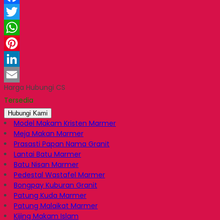
Facebook
Twitter
WhatsApp
Pinterest
LinkedIn
Harga Hubungi CS
Email
Tersedia
Hubungi Kami
Model Makam Kristen Marmer
Meja Makan Marmer
Prasasti Papan Nama Granit
Lantai Batu Marmer
Batu Nisan Marmer
Pedestal Wastafel Marmer
Bongpay Kuburan Granit
Patung Kuda Marmer
Patung Malaikat Marmer
Kijing Makam Islam