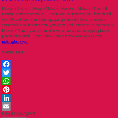
Makam Granit || Design Makam Modern Makam Granit ||
Design Makam Modern – Kerajinan makam yang diproduksi
oleh Pabrik Marmer Tulungagung memiliki keistimewaan
tersendiri untuk kerajinan yang satu ini . Makam ini bernama
Makam Trap 2 yang memiliki versi baru , bahan yang kami
pakai ini adalah Granit Black Nero bahan yang asli dari…
selengkapnya
Share This :
Facebook
Twitter
WhatsApp
Pinterest
LinkedIn
Harga Hubungi CS
Email