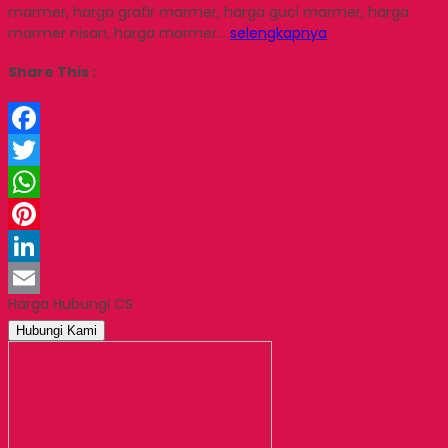
marmer, harga grafir marmer, harga guci marmer, harga
marmer nisan, harga marmer…
selengkapnya
Share This :
Facebook
Twitter
WhatsApp
Pinterest
LinkedIn
Harga Hubungi CS
Email
Hubungi Kami