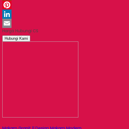
WhatsApp
Pinterest
LinkedIn
Harga Hubungi CS
Email
Hubungi Kami
Makam Granit || Design Makam Modern