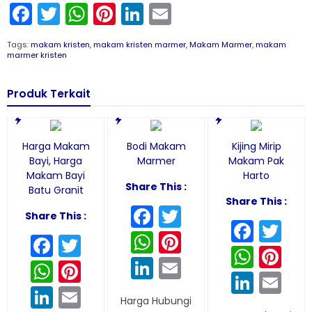
Facebook
Twitter
WhatsApp
Pinterest
LinkedIn
Email
Tags:
makam kristen
,
makam kristen marmer
,
Makam Marmer
,
makam
marmer kristen
Produk Terkait
Harga Makam
Bodi Makam
Kijing Mirip
Bayi, Harga
Marmer
Makam Pak
Makam Bayi
Harto
Share This :
Batu Granit
Share This :
Facebook
Twitter
Share This :
Face
Tw
WhatsApp
Pinterest
Facebook
Twitter
What
Pi
LinkedIn
Email
WhatsApp
Pinterest
Linke
Em
LinkedIn
Email
Harga Hubungi