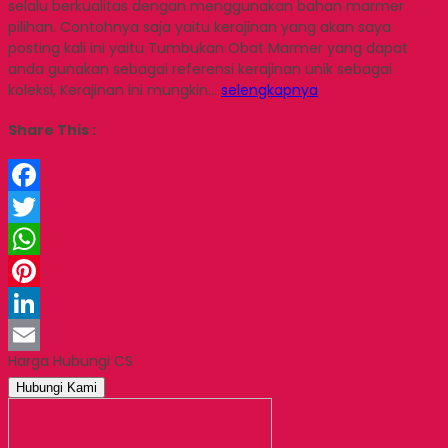
selalu berkualitas dengan menggunakan bahan marmer
pilihan. Contohnya saja yaitu kerajinan yang akan saya
posting kali ini yaitu Tumbukan Obat Marmer yang dapat
anda gunakan sebagai referensi kerajinan unik sebagai
koleksi, Kerajinan ini mungkin…
selengkapnya
Share This :
Facebook
Twitter
WhatsApp
Pinterest
LinkedIn
Harga Hubungi CS
Email
Hubungi Kami