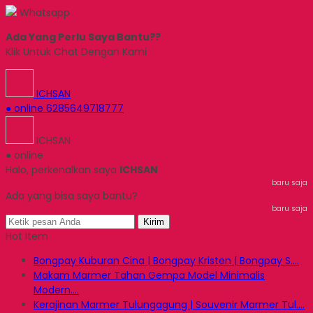
Whatsapp
Ada Yang Perlu Saya Bantu??
Klik Untuk Chat Dengan Kami
ICHSAN
● online
6285649718777
ICHSAN
● online
Halo, perkenalkan saya
ICHSAN
baru saja
Ada yang bisa saya bantu?
baru saja
Kirim
Hot Item
Bongpay Kuburan Cina | Bongpay Kristen | Bongpay S....
Makam Marmer Tahan Gempa Model Minimalis
Modern....
Kerajinan Marmer Tulungagung | Souvenir Marmer Tul....