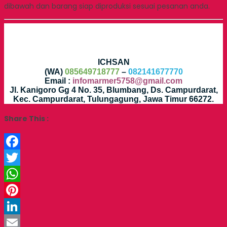
dibawah dan barang siap diproduksi sesuai pesanan anda.
ICHSAN
(WA)
085649718777
–
082141677770
Email :
infomarmer5758@gmail.com
Jl. Kanigoro Gg 4 No. 35, Blumbang, Ds. Campurdarat,
Kec. Campurdarat, Tulungagung, Jawa Timur 66272.
Share This :
Facebook
Twitter
WhatsApp
Pinterest
LinkedIn