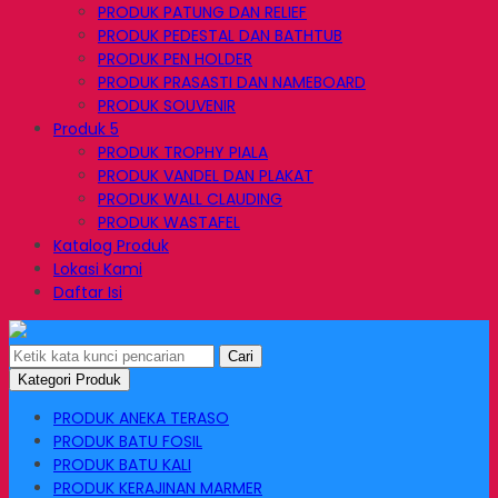
PRODUK PATUNG DAN RELIEF
PRODUK PEDESTAL DAN BATHTUB
PRODUK PEN HOLDER
PRODUK PRASASTI DAN NAMEBOARD
PRODUK SOUVENIR
Produk 5
PRODUK TROPHY PIALA
PRODUK VANDEL DAN PLAKAT
PRODUK WALL CLAUDING
PRODUK WASTAFEL
Katalog Produk
Lokasi Kami
Daftar Isi
Cari
Kategori Produk
PRODUK ANEKA TERASO
PRODUK BATU FOSIL
PRODUK BATU KALI
PRODUK KERAJINAN MARMER