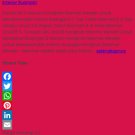
Interior Ruangan
Daftar Isi1 5 Macam Kerajinan Marmer Mewah untuk
Memperindah Interior Ruangan1.1 1. Top Table Marmer1.2 2. Kap
Lampu Onyx1.3 3. Papan Catur Marmer1.4 4. Hiolo Marmer
Onyx1.5 5. Tempat Lilin Onix1.6 Kerajinan Marmer Mewah Untuk
Keindahan Ruangan 5 Macam Kerajinan Marmer Mewah
untuk Memperindah Interior Ruangan Kerajinan Marmer
Mewah – Marmer adalah salah satu bahan…
selengkapnya
Share This :
Facebook
Twitter
WhatsApp
Pinterest
LinkedIn
Harga Hubungi CS
Email