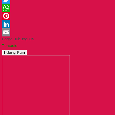
Twitter
WhatsApp
Pinterest
LinkedIn
Harga Hubungi CS
Email
Tersedia
Hubungi Kami