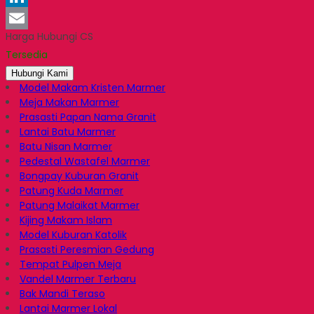
LinkedIn
Harga Hubungi CS
Email
Tersedia
Hubungi Kami
Model Makam Kristen Marmer
Meja Makan Marmer
Prasasti Papan Nama Granit
Lantai Batu Marmer
Batu Nisan Marmer
Pedestal Wastafel Marmer
Bongpay Kuburan Granit
Patung Kuda Marmer
Patung Malaikat Marmer
Kijing Makam Islam
Model Kuburan Katolik
Prasasti Peresmian Gedung
Tempat Pulpen Meja
Vandel Marmer Terbaru
Bak Mandi Teraso
Lantai Marmer Lokal