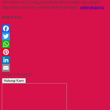
dari bahan onyx yang memiliki kualitas bagus dan elegan .
Kap lampu dari batu onix dikerjakan dengan…
selengkapnya
Share This :
Facebook
Twitter
WhatsApp
Pinterest
LinkedIn
Harga Hubungi CS
Email
Hubungi Kami