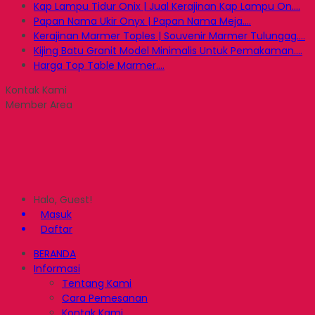
Kap Lampu Tidur Onix | Jual Kerajinan Kap Lampu On....
Papan Nama Ukir Onyx | Papan Nama Meja....
Kerajinan Marmer Toples | Souvenir Marmer Tulungag....
Kijing Batu Granit Model Minimalis Untuk Pemakaman....
Harga Top Table Marmer....
Kontak Kami
Member Area
Halo, Guest!
Masuk
Daftar
BERANDA
Informasi
Tentang Kami
Cara Pemesanan
Kontak Kami