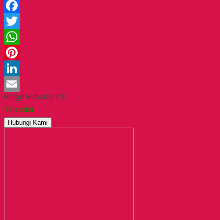
Facebook
Twitter
WhatsApp
Pinterest
LinkedIn
Harga Hubungi CS
Email
Tersedia
Hubungi Kami