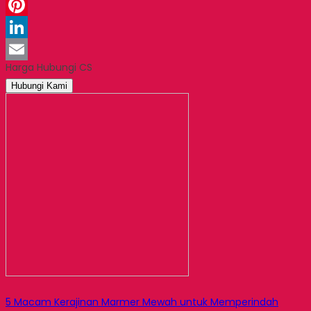
WhatsApp
Pinterest
LinkedIn
Harga Hubungi CS
Email
Hubungi Kami
5 Macam Kerajinan Marmer Mewah untuk Memperindah