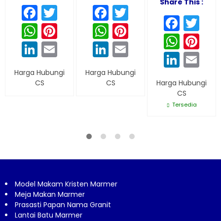
Share This :
Facebook
Twitter
Facebook
Twitter
Face
Tw
WhatsApp
Pinterest
WhatsApp
Pinterest
What
Pi
LinkedIn
Email
LinkedIn
Email
Linke
Em
Harga Hubungi
Harga Hubungi
CS
CS
Harga Hubungi
CS
Tersedia
Model Makam Kristen Marmer
Meja Makan Marmer
Prasasti Papan Nama Granit
Lantai Batu Marmer