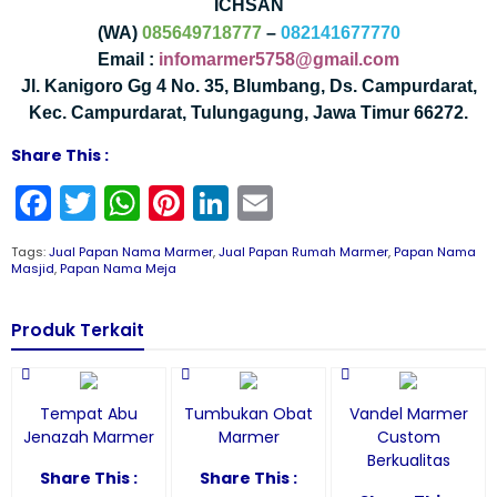
ICHSAN
(WA)
085649718777
–
082141677770
Email :
infomarmer5758@gmail.com
Jl. Kanigoro Gg 4 No. 35, Blumbang, Ds. Campurdarat,
Kec. Campurdarat, Tulungagung, Jawa Timur 66272.
Share This :
Facebook
Twitter
WhatsApp
Pinterest
LinkedIn
Email
Tags:
Jual Papan Nama Marmer
,
Jual Papan Rumah Marmer
,
Papan Nama
Masjid
,
Papan Nama Meja
Produk Terkait
Tempat Abu
Tumbukan Obat
Vandel Marmer
Jenazah Marmer
Marmer
Custom
Berkualitas
Share This :
Share This :