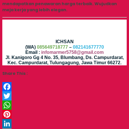
mendapatkan penawaran harga terbaik. Wujudkan
meja kerja yang lebih elegan.
ICHSAN
(WA)
085649718777
–
082141677770
Email :
infomarmer5758@gmail.com
Jl. Kanigoro Gg 4 No. 35, Blumbang, Ds. Campurdarat,
Kec. Campurdarat, Tulungagung, Jawa Timur 66272.
Share This :
Facebook
Twitter
WhatsApp
Pinterest