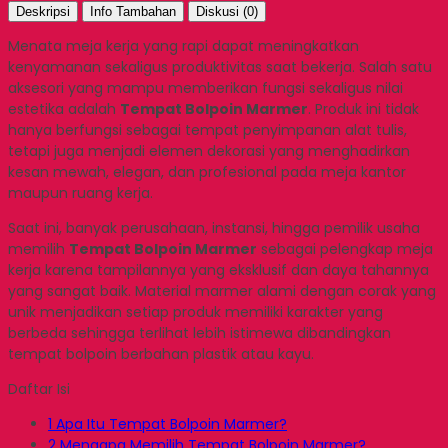
Deskripsi
Info Tambahan
Diskusi (0)
Menata meja kerja yang rapi dapat meningkatkan
kenyamanan sekaligus produktivitas saat bekerja. Salah satu
aksesori yang mampu memberikan fungsi sekaligus nilai
estetika adalah
Tempat Bolpoin Marmer
. Produk ini tidak
hanya berfungsi sebagai tempat penyimpanan alat tulis,
tetapi juga menjadi elemen dekorasi yang menghadirkan
kesan mewah, elegan, dan profesional pada meja kantor
maupun ruang kerja.
Saat ini, banyak perusahaan, instansi, hingga pemilik usaha
memilih
Tempat Bolpoin Marmer
sebagai pelengkap meja
kerja karena tampilannya yang eksklusif dan daya tahannya
yang sangat baik. Material marmer alami dengan corak yang
unik menjadikan setiap produk memiliki karakter yang
berbeda sehingga terlihat lebih istimewa dibandingkan
tempat bolpoin berbahan plastik atau kayu.
Daftar Isi
1
Apa Itu Tempat Bolpoin Marmer?
2
Mengapa Memilih Tempat Bolpoin Marmer?