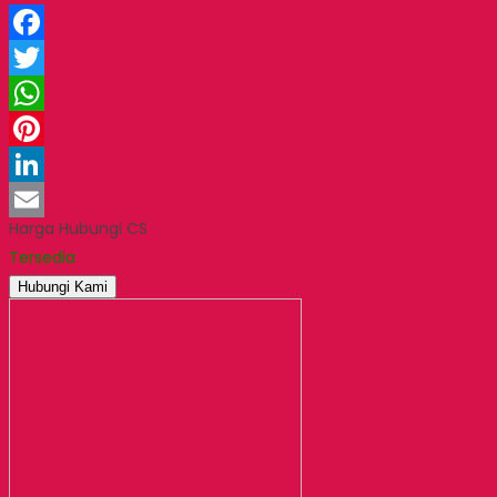
Facebook
Twitter
WhatsApp
Pinterest
LinkedIn
Harga Hubungi CS
Email
Tersedia
Hubungi Kami