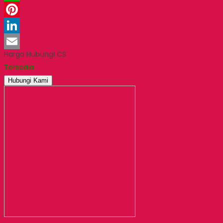
WhatsApp
Pinterest
LinkedIn
Harga Hubungi CS
Email
Tersedia
Hubungi Kami