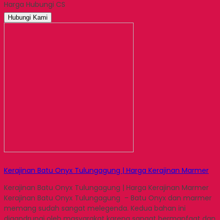
Harga Hubungi CS
Email
Hubungi Kami
Kerajinan Batu Onyx Tulungagung | Harga Kerajinan Marmer
Kerajinan Batu Onyx Tulungagung | Harga Kerajinan Marmer
Kerajinan Batu Onyx Tulungagung – Batu Onyx dan marmer
memang sudah sangat melegenda. Kedua bahan ini
digandrungi oleh masyarakat karena sangat bermanfaat dan