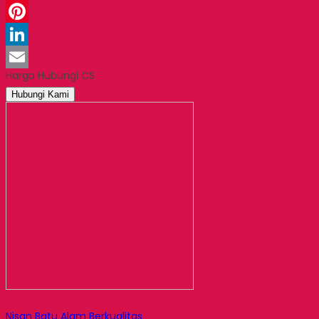
WhatsApp
Pinterest
LinkedIn
Harga Hubungi CS
Email
Hubungi Kami
Nisan Batu Alam Berkualitas