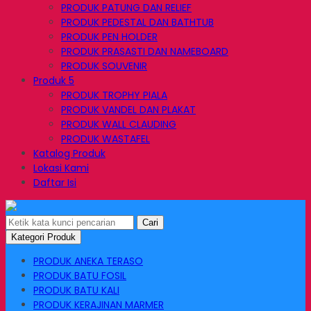
PRODUK PATUNG DAN RELIEF
PRODUK PEDESTAL DAN BATHTUB
PRODUK PEN HOLDER
PRODUK PRASASTI DAN NAMEBOARD
PRODUK SOUVENIR
Produk 5
PRODUK TROPHY PIALA
PRODUK VANDEL DAN PLAKAT
PRODUK WALL CLAUDING
PRODUK WASTAFEL
Katalog Produk
Lokasi Kami
Daftar Isi
Cari
Kategori Produk
PRODUK ANEKA TERASO
PRODUK BATU FOSIL
PRODUK BATU KALI
PRODUK KERAJINAN MARMER