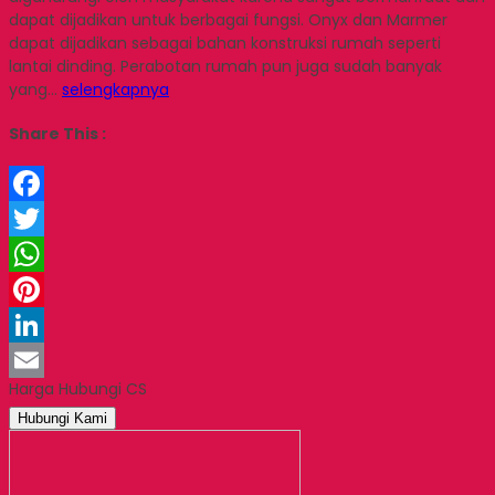
dapat dijadikan untuk berbagai fungsi. Onyx dan Marmer
dapat dijadikan sebagai bahan konstruksi rumah seperti
lantai dinding. Perabotan rumah pun juga sudah banyak
yang…
selengkapnya
Share This :
Facebook
Twitter
WhatsApp
Pinterest
LinkedIn
Harga Hubungi CS
Email
Hubungi Kami