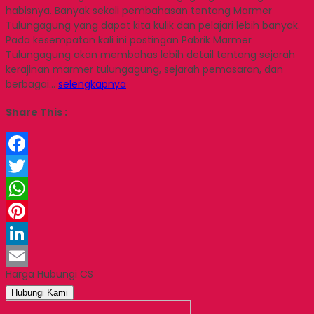
habisnya. Banyak sekali pembahasan tentang Marmer
Tulungagung yang dapat kita kulik dan pelajari lebih banyak.
Pada kesempatan kali ini postingan Pabrik Marmer
Tulungagung akan membahas lebih detail tentang sejarah
kerajinan marmer tulungagung, sejarah pemasaran, dan
berbagai…
selengkapnya
Share This :
Facebook
Twitter
WhatsApp
Pinterest
LinkedIn
Harga Hubungi CS
Email
Hubungi Kami