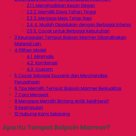
2.1
1. Menghadirkan Kesan Elegan
2.2
2. Memiliki Daya Tahan Tinggi
2.3
3. Menjaga Meja Tetap Rapi
2.4
4. Mudah Dipadukan dengan Berbagai Interior
2.5
5. Cocok untuk Berbagai Kebutuhan
3
Keunggulan Tempat Bolpoin Marmer Dibandingkan
Material Lain
4
Pilihan Model
4.1
Minimalis
4.2
Kombinasi
4.3
Custom
5
Cocok Sebagai Souvenir dan Merchandise
Perusahaan
6
Tips Memilih Tempat Bolpoin Marmer Berkualitas
7
Cara Merawat
8
Mengapa Memilih Bintang Antik Sejahtera?
9
Kesimpulan
10
Hubungi Kami Sekarang
Apa Itu Tempat Bolpoin Marmer?