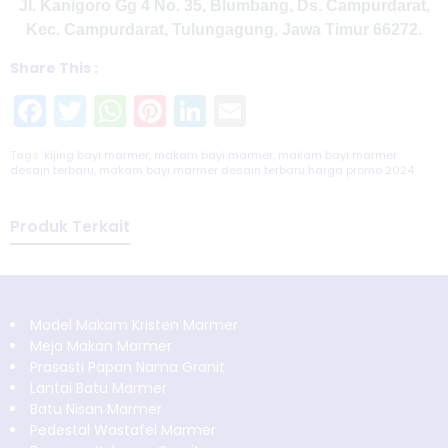
Jl. Kanigoro Gg 4 No. 35, Blumbang, Ds. Campurdarat,
Kec. Campurdarat, Tulungagung, Jawa Timur 66272.
Share This :
Facebook
Twitter
WhatsApp
Pinterest
LinkedIn
Email
Tags:
kijing bayi marmer
,
makam bayi marmer
,
makam bayi marmer
desain terbaru
,
makam bayi marmer desain terbaru harga promo 2024
Produk Terkait
Model Makam Kristen Marmer
Meja Makan Marmer
Prasasti Papan Nama Granit
Lantai Batu Marmer
Batu Nisan Marmer
Pedestal Wastafel Marmer