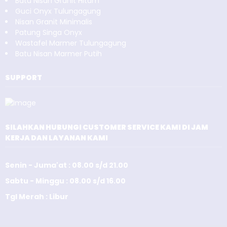
Batu Nisan Granit Hitam
Guci Onyx Tulungagung
Nisan Granit Minimalis
Patung Singa Onyx
Wastafel Marmer Tulungagung
Batu Nisan Marmer Putih
SUPPORT
SILAHKAN HUBUNGI CUSTOMER SERVICE KAMI DI JAM
KERJA DAN LAYANAN KAMI
Senin - Juma'at : 08.00 s/d 21.00
Sabtu - Minggu : 08.00 s/d 16.00
Tgl Merah : Libur