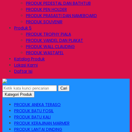
PRODUK PEDESTAL DAN BATHTUB
PRODUK PEN HOLDER
PRODUK PRASASTI DAN NAMEBOARD
PRODUK SOUVENIR
Produk 5
PRODUK TROPHY PIALA
PRODUK VANDEL DAN PLAKAT
PRODUK WALL CLAUDING
PRODUK WASTAFEL
Katalog Produk
Lokasi Kami
Daftar Isi
Cari
Kategori Produk
PRODUK ANEKA TERASO
PRODUK BATU FOSIL
PRODUK BATU KALI
PRODUK KERAJINAN MARMER
PRODUK LANTAI DINDING