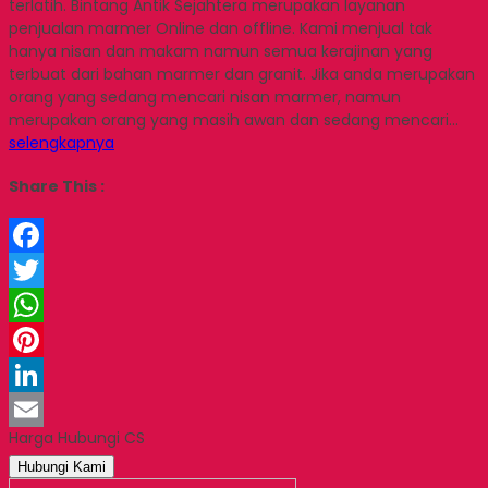
terlatih. Bintang Antik Sejahtera merupakan layanan
penjualan marmer Online dan offline. Kami menjual tak
hanya nisan dan makam namun semua kerajinan yang
terbuat dari bahan marmer dan granit. Jika anda merupakan
orang yang sedang mencari nisan marmer, namun
merupakan orang yang masih awan dan sedang mencari…
selengkapnya
Share This :
Facebook
Twitter
WhatsApp
Pinterest
LinkedIn
Harga Hubungi CS
Email
Hubungi Kami