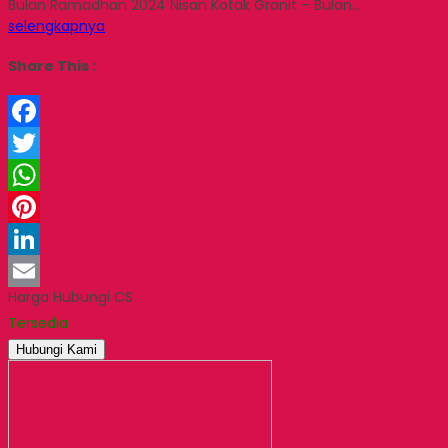
Bulan Ramadhan 2024 Nisan Kotak Granit – Bulan…
selengkapnya
Share This :
Facebook
Twitter
WhatsApp
Pinterest
LinkedIn
Harga Hubungi CS
Email
Tersedia
Hubungi Kami