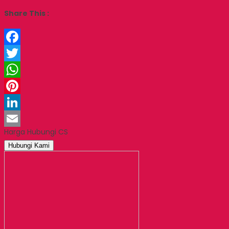
Share This :
Facebook
Twitter
WhatsApp
Pinterest
LinkedIn
Harga Hubungi CS
Email
Hubungi Kami