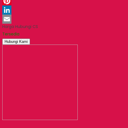
WhatsApp
Pinterest
LinkedIn
Harga Hubungi CS
Email
Tersedia
Hubungi Kami