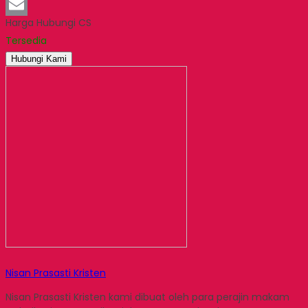
LinkedIn
Harga Hubungi CS
Email
Tersedia
Hubungi Kami
Nisan Prasasti Kristen
Nisan Prasasti Kristen kami dibuat oleh para perajin makam