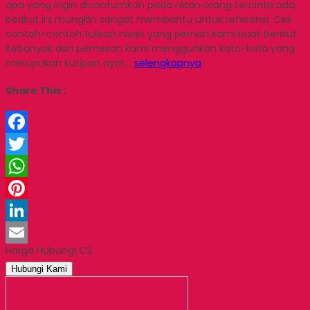
apa yang ingin dicantumkan pada nisan orang tercinta ada,
berikut ini mungkin sangat membantu untuk referensi. Cek
contoh-contoh tulisan nisan yang pernah kami buat berikut:
Kebanyak dari pemesan kami menggunkan kata-kata yang
merupakan kutipan ayat…
selengkapnya
Share This :
Facebook
Twitter
WhatsApp
Pinterest
LinkedIn
Harga Hubungi CS
Email
Hubungi Kami