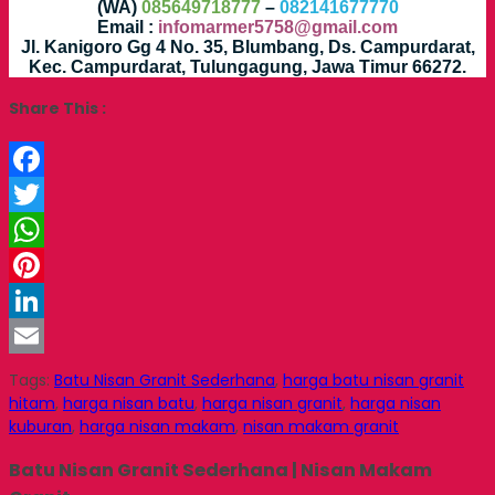
(WA)
085649718777
–
082141677770
Email :
infomarmer5758@gmail.com
Jl. Kanigoro Gg 4 No. 35, Blumbang, Ds. Campurdarat,
Kec. Campurdarat, Tulungagung, Jawa Timur 66272.
Share This :
Facebook
Twitter
WhatsApp
Pinterest
LinkedIn
Email
Tags:
Batu Nisan Granit Sederhana
,
harga batu nisan granit
hitam
,
harga nisan batu
,
harga nisan granit
,
harga nisan
kuburan
,
harga nisan makam
,
nisan makam granit
Batu Nisan Granit Sederhana | Nisan Makam