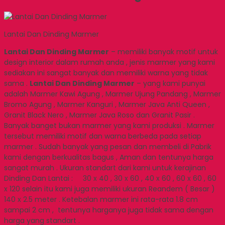
Lantai Dan Dinding Marmer
Lantai Dan Dinding Marmer
– memiliki banyak motif untuk
design interior dalam rumah anda , jenis marmer yang kami
sediakan ini sangat banyak dan memiliki warna yang tidak
sama .
Lantai Dan Dinding Marmer
– yang kami punyai
adalah Marmer Kawi Agung , Marmer Ujung Pandang , Marmer
Bromo Agung , Marmer Kanguri , Marmer Java Anti Queen ,
Granit Black Nero , Marmer Java Roso dan Granit Pasir .
Banyak banget bukan marmer yang kami produksi . Marmer
tersebut memiliki motif dan warna berbeda pada setiap
marmer .
Sudah banyak yang pesan dan membeli di Pabrik
kami dengan berkualitas bagus , Aman dan tentunya harga
sangat murah . Ukuran standart dari kami untuk kerajinan
Dinding Dan Lantai : 30 x 40 , 30 x 60 , 40 x 60 , 60 x 60 , 60
x 120 selain itu kami juga memiliki ukuran Reandem ( Besar )
140 x 2.5 meter . Ketebalan marmer ini rata-rata 1.8 cm
sampai 2 cm , tentunya harganya juga tidak sama dengan
harga yang standart .