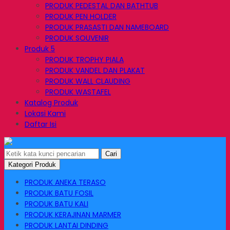
PRODUK PEDESTAL DAN BATHTUB
PRODUK PEN HOLDER
PRODUK PRASASTI DAN NAMEBOARD
PRODUK SOUVENIR
Produk 5
PRODUK TROPHY PIALA
PRODUK VANDEL DAN PLAKAT
PRODUK WALL CLAUDING
PRODUK WASTAFEL
Katalog Produk
Lokasi Kami
Daftar Isi
Cari
Kategori Produk
PRODUK ANEKA TERASO
PRODUK BATU FOSIL
PRODUK BATU KALI
PRODUK KERAJINAN MARMER
PRODUK LANTAI DINDING