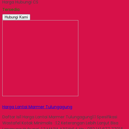
Harga Hubungi CS
Email
Tersedia
Hubungi Kami
Harga Lantai Marmer Tulungagung
Daftar Isi1 Harga Lantai Marmer Tulungagung1.1 Spesifikasi
Wastafel Kotak Minimalis :1.2 Keterangan Lebih Lanjut Bisa
Langsung Hubungi :1.3 MAZIA AZIZAH1.4 Hp : 082 141 677 7701.5