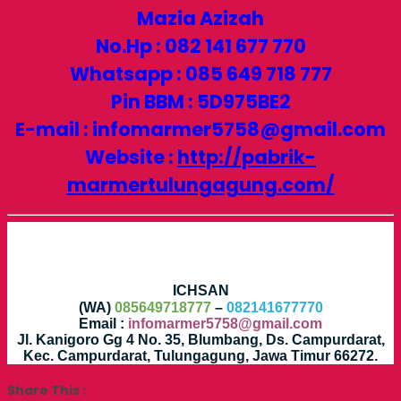
Mazia Azizah
No.Hp : 082 141 677 770
Whatsapp : 085 649 718 777
Pin BBM : 5D975BE2
E-mail : infomarmer5758@gmail.com
Website :
http://pabrik-
marmertulungagung.com/
ICHSAN
(WA)
085649718777
–
082141677770
Email :
infomarmer5758@gmail.com
Jl. Kanigoro Gg 4 No. 35, Blumbang, Ds. Campurdarat,
Kec. Campurdarat, Tulungagung, Jawa Timur 66272.
Share This :