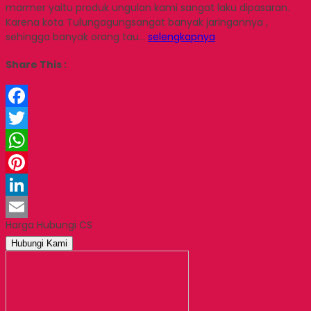
marmer yaitu produk ungulan kami sangat laku dipasaran.
Karena kota Tulungagungsangat banyak jaringannya ,
sehingga banyak orang tau…
selengkapnya
Share This :
Facebook
Twitter
WhatsApp
Pinterest
LinkedIn
Harga Hubungi CS
Email
Hubungi Kami