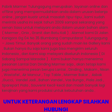
Pabrik Marmer Tulungagung merupakan layanan online dan
offline yang mempermudahkan anda dalam urusan belanja
online , jangan kuatir untuk masalah tipu-tipu , kami sudah
merintis usaha ini sejak tahun 2009 sampai sekarang yang
senan tiasa untuk melayani anda dalam urusan bahan alam
( Marmer , Onix , Granit dan Batu Kali ) . Alamat kami Di Jalan
Kanigoro Gg 04 No 35 Blumbang Campurdarat Tulungagung
– Jawa Timur. Banyak orang yang sudah main ke Gallery kami
. Bukan hanya itu saja kami juga bisa mengirim seluruh
Indonesia , dan Kami siap melayani diseluruh Indonesia ( Di
Sabang Sampai Maraoke ) . Kami bukan hanya menerima
pesanan Lantai Dan Dinding Marmer saja , akan tetapi kami
juga menerima pesan berupa Lantai , Dinding , Makam , Nisan
, Wastafel , Air Mancur , Top Table , Marmer Bakar , Asbak
,Gucci, Vandel Jadi , Bahan Vandel , Vas Bunga , Piala Jadi ,
Sparepart Piala , Souvenir Kecil-kecil dan masih banyak lagi
kerajinan yang kami produksi untuk kebutuhan anda .
UNTUK KETERANGAN LENGKAP SILAHKAN
HUBUNGI