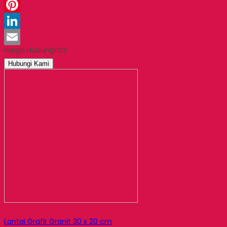
WhatsApp
Pinterest
LinkedIn
Harga Hubungi CS
Email
Hubungi Kami
Lantai Grafir Granit 30 x 20 cm