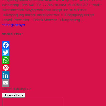
Whatsapp : 085 649 718 7771.6 Pin BBM : 5D975BE21.7 E-mail :
infomarmer5758@gmail.com Harga Lantai Marmer
Tulungagung Harga Lantai Marmer Tulungagung, Harga
Lantai Permeter – Pabrik Marmer Tulungagung ,…
selengkapnya
Share This :
Facebook
Twitter
WhatsApp
Pinterest
LinkedIn
Harga Hubungi CS
Email
Hubungi Kami