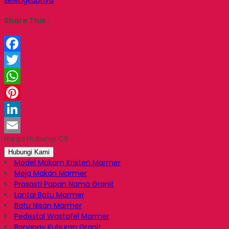
Share This :
Facebook
Twitter
WhatsApp
Pinterest
LinkedIn
Harga Hubungi CS
Email
Hubungi Kami
Model Makam Kristen Marmer
Meja Makan Marmer
Prasasti Papan Nama Granit
Lantai Batu Marmer
Batu Nisan Marmer
Pedestal Wastafel Marmer
Bongpay Kuburan Granit