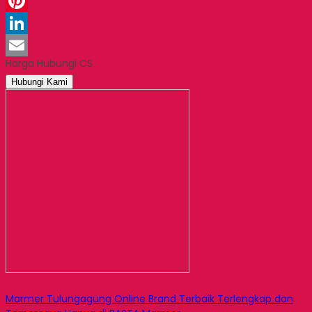
WhatsApp
Pinterest
LinkedIn
Harga Hubungi CS
Email
Hubungi Kami
Marmer Tulungagung Online Brand Terbaik Terlengkap dan