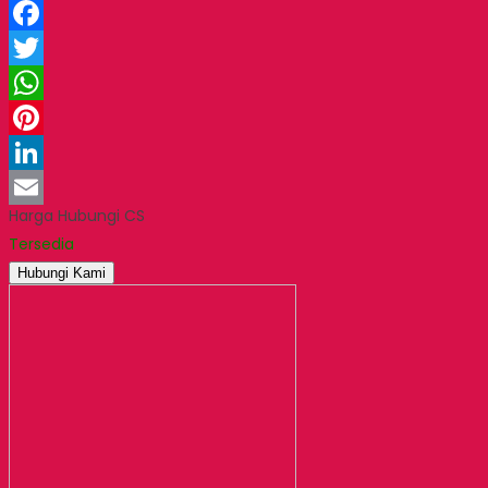
Facebook
Twitter
WhatsApp
Pinterest
LinkedIn
Harga Hubungi CS
Email
Tersedia
Hubungi Kami