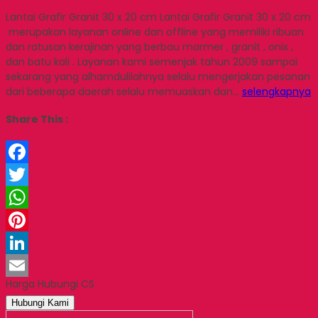
Lantai Grafir Granit 30 x 20 cm Lantai Grafir Granit 30 x 20 cm
merupakan layanan online dan offline yang memiliki ribuan
dan ratusan kerajinan yang berbau marmer , granit , onix ,
dan batu kali . Layanan kami semenjak tahun 2009 sampai
sekarang yang alhamdulilahnya selalu mengerjakan pesanan
dari beberapa daerah selalu memuaskan dan…
selengkapnya
Share This :
Facebook
Twitter
WhatsApp
Pinterest
LinkedIn
Harga Hubungi CS
Email
Hubungi Kami