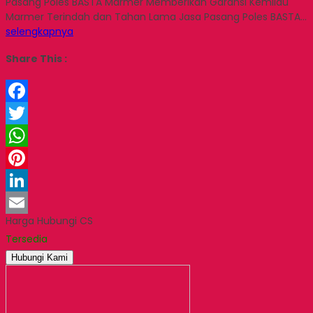
Pasang Poles BASTA Marmer Memberikan Garansi Kemilau
Marmer Terindah dan Tahan Lama Jasa Pasang Poles BASTA…
selengkapnya
Share This :
Facebook
Twitter
WhatsApp
Pinterest
LinkedIn
Harga Hubungi CS
Email
Tersedia
Hubungi Kami