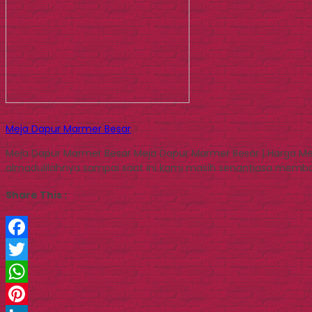
Meja Dapur Marmer Besar
Meja Dapur Marmer Besar Meja Dapur Marmer Besar | Harga Mej
almadulilahnya sampai saat ini kami masih senantiasa membant
Share This :
Facebook
Twitter
WhatsApp