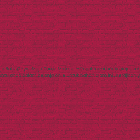
a Batu Onyx | Meja Tamu Marmer – Pabrik kami berdiri sejak t
u anda dalam belanja onlie untuk bahan alam ini . Kerajinan y