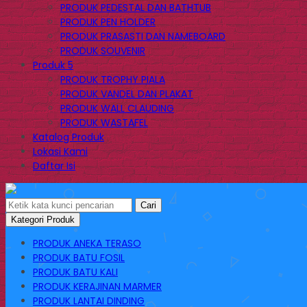
PRODUK PEDESTAL DAN BATHTUB
PRODUK PEN HOLDER
PRODUK PRASASTI DAN NAMEBOARD
PRODUK SOUVENIR
Produk 5
PRODUK TROPHY PIALA
PRODUK VANDEL DAN PLAKAT
PRODUK WALL CLAUDING
PRODUK WASTAFEL
Katalog Produk
Lokasi Kami
Daftar Isi
Cari
Kategori Produk
PRODUK ANEKA TERASO
PRODUK BATU FOSIL
PRODUK BATU KALI
PRODUK KERAJINAN MARMER
PRODUK LANTAI DINDING