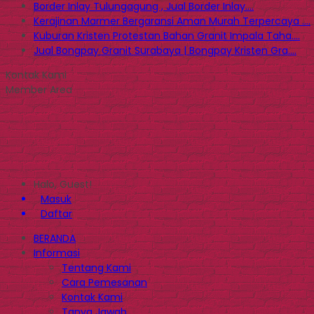
Border Inlay Tulungagung , Jual Border Inlay....
Kerajinan Marmer Bergaransi Aman Murah Terpercaya ....
Kuburan Kristen Protestan Bahan Granit Impala Taha....
Jual Bongpay Granit Surabaya | Bongpay Kristen Gra....
Kontak Kami
Member Area
Halo, Guest!
Masuk
Daftar
BERANDA
Informasi
Tentang Kami
Cara Pemesanan
Kontak Kami
Tanya Jawab