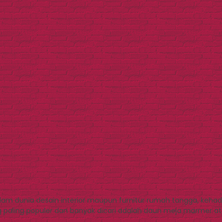
am dunia desain interior maupun furnitur rumah tangga, keha
aling populer dan banyak dicari adalah daun meja marmer ata