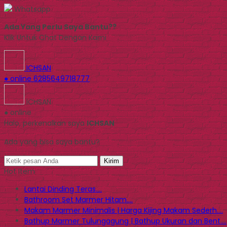
Whatsapp
Ada Yang Perlu Saya Bantu??
Klik Untuk Chat Dengan Kami
ICHSAN
● online
6285649718777
ICHSAN
● online
Halo, perkenalkan saya
ICHSAN
Ada yang bisa saya bantu?
Kirim
Hot Item
Lantai Dinding Teras....
Bathroom Set Marmer Hitam....
Makam Marmer Minimalis | Harga Kijing Makam Sederh....
Bathup Marmer Tulungagung | Bathup Ukuran dan Bent....