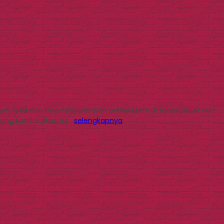
ahun 1999 dan booming pasaran online kami di tahun 2009 dan
ang kami sajikan ini…
selengkapnya