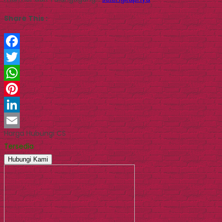
Share This :
Facebook
Twitter
WhatsApp
Pinterest
LinkedIn
Harga Hubungi CS
Email
Tersedia
Hubungi Kami