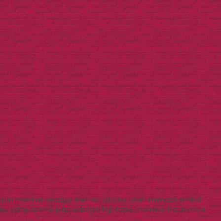
diran marmer sebagai elemen utama telah menjadi simbol
u yang dikenal juga sebagai top table marmer. Daun meja