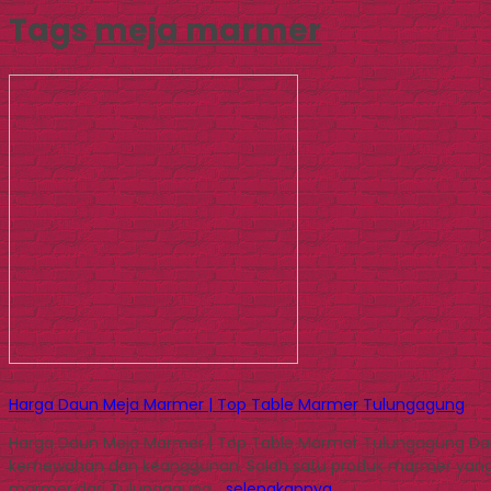
Tags
meja marmer
Harga Daun Meja Marmer | Top Table Marmer Tulungagung
Harga Daun Meja Marmer | Top Table Marmer Tulungagung Dal
kemewahan dan keanggunan. Salah satu produk marmer yang p
marmer dari Tulungagung…
selengkapnya