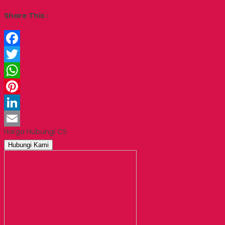
Share This :
Facebook
Twitter
WhatsApp
Pinterest
LinkedIn
Harga Hubungi CS
Email
Hubungi Kami