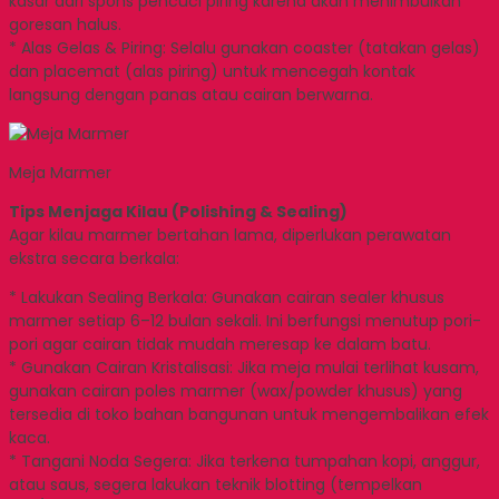
kasar dari spons pencuci piring karena akan menimbulkan
goresan halus.
* Alas Gelas & Piring: Selalu gunakan coaster (tatakan gelas)
dan placemat (alas piring) untuk mencegah kontak
langsung dengan panas atau cairan berwarna.
Meja Marmer
Tips Menjaga Kilau (Polishing & Sealing)
Agar kilau marmer bertahan lama, diperlukan perawatan
ekstra secara berkala:
* Lakukan Sealing Berkala: Gunakan cairan sealer khusus
marmer setiap 6–12 bulan sekali. Ini berfungsi menutup pori-
pori agar cairan tidak mudah meresap ke dalam batu.
* Gunakan Cairan Kristalisasi: Jika meja mulai terlihat kusam,
gunakan cairan poles marmer (wax/powder khusus) yang
tersedia di toko bahan bangunan untuk mengembalikan efek
kaca.
* Tangani Noda Segera: Jika terkena tumpahan kopi, anggur,
atau saus, segera lakukan teknik blotting (tempelkan