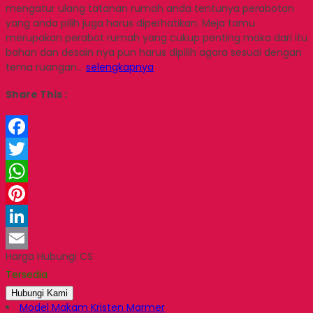
mengatur ulang tatanan rumah anda tentunya perabotan
yang anda pilih juga harus diperhatikan. Meja tamu
merupakan perabot rumah yang cukup penting maka dari itu
bahan dan desain nya pun harus dipilih agara sesuai dengan
tema ruangan…
selengkapnya
Share This :
Facebook
Twitter
WhatsApp
Pinterest
LinkedIn
Harga Hubungi CS
Email
Tersedia
Hubungi Kami
Model Makam Kristen Marmer