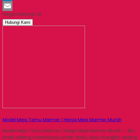
LinkedIn
Harga Hubungi CS
Email
Hubungi Kami
Model Meja Tamu Marmer | Harga Meja Marmer Murah
Model Meja Tamu Marmer | Harga Meja Marmer Murah – Jika
anda sedang merenovasi rumah anda, atau mungkin sedang