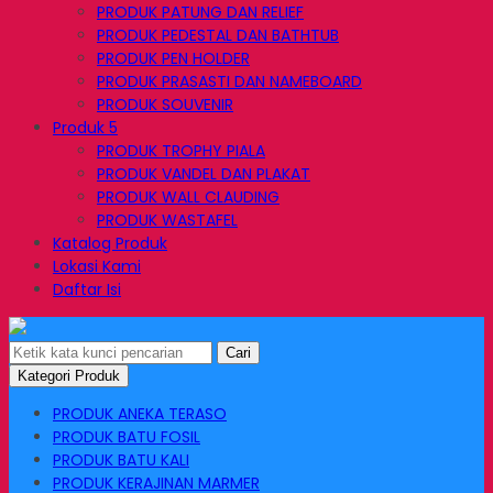
PRODUK PATUNG DAN RELIEF
PRODUK PEDESTAL DAN BATHTUB
PRODUK PEN HOLDER
PRODUK PRASASTI DAN NAMEBOARD
PRODUK SOUVENIR
Produk 5
PRODUK TROPHY PIALA
PRODUK VANDEL DAN PLAKAT
PRODUK WALL CLAUDING
PRODUK WASTAFEL
Katalog Produk
Lokasi Kami
Daftar Isi
Cari
Kategori Produk
PRODUK ANEKA TERASO
PRODUK BATU FOSIL
PRODUK BATU KALI
PRODUK KERAJINAN MARMER