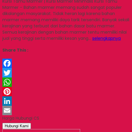
Kursi Tamu Marmer | Kursi Marmer Minimalis Kursi Tamu
Marmer – Bahan marmer memang sudah sangat populer
dikalangan masyarakat. Tidak heran lagi karena bahan
marmer memang memiliki daya tarik tersendiri. Banyak sekali
kerajinan yang terbuat dari bahan dasar batu marmer.
Semua kerajinan dengan bahan marmer tentu memiliki nilai
jual yang tinggi serta memiliki kesan yang…
selengkapnya
Share This :
Facebook
Twitter
WhatsApp
Pinterest
LinkedIn
Harga Hubungi CS
Email
Hubungi Kami