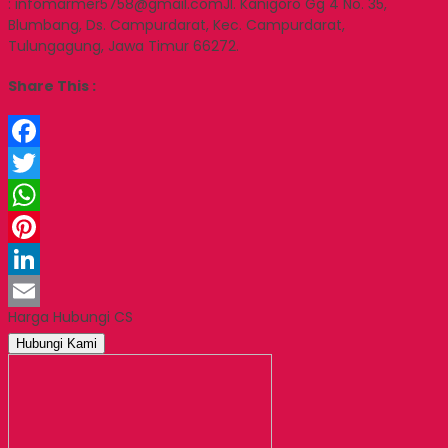
: infomarmer5758@gmail.comJl. Kanigoro Gg 4 No. 35,
Blumbang, Ds. Campurdarat, Kec. Campurdarat,
Tulungagung, Jawa Timur 66272.
Share This :
Facebook
Twitter
WhatsApp
Pinterest
LinkedIn
Harga Hubungi CS
Email
Hubungi Kami