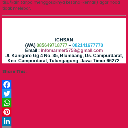
tisu/kain tanpa menggosoknya kesana-kemari) agar noda
tidak melebar.
ICHSAN
(WA)
085649718777
–
082141677770
Email :
infomarmer5758@gmail.com
Jl. Kanigoro Gg 4 No. 35, Blumbang, Ds. Campurdarat,
Kec. Campurdarat, Tulungagung, Jawa Timur 66272.
Share This :
Facebook
Twitter
WhatsApp
Pinterest