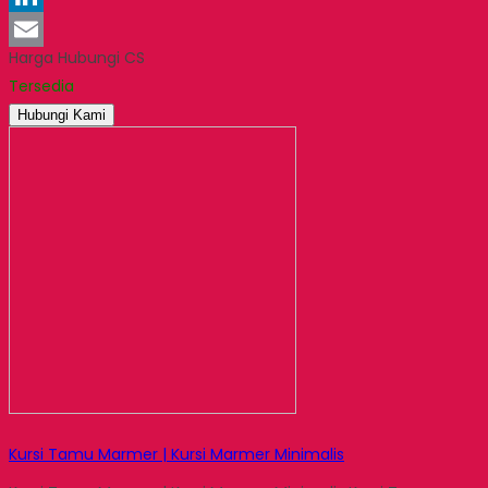
LinkedIn
Harga Hubungi CS
Email
Tersedia
Hubungi Kami
Kursi Tamu Marmer | Kursi Marmer Minimalis