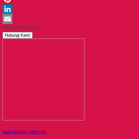
Pinterest
LinkedIn
Harga Hubungi CS
Email
Hubungi Kami
Meja Kantor Marmer