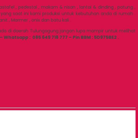
afel , pedestal , makam & nisan , lantai & dinding , patung ,
i yang saat ini kami produksi untuk kebutuhan anda di rumah .
 , Marmer , onix dan batu kali .
rada di daerah Tulungagung jangan lupa mampir untuk melihat
 – Whatsapp : 085 649 718 777 – Pin BBM : 5D975BE2 .