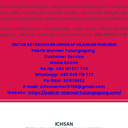
uat kerajinan-kerajinan yang anda butuhkan seperti halnya wast
parepar piala , vandel jadi maupun bahan , dan masih banyak lag
 kota Tulungagung . Bahan-bahan yang kami pakai adalah Granit
mbang , Campurdarat , Tulungagung , Jawa Timur . Jika anda be
ngagung . Silahkan Hubungi Contact Person Hp :
082 141 677 770
UNTUK KETERANGAN LENGKAP SILAHKAN HUBUNGI
Pabrik Marmer Tulungagung .
Customer Service
Mazia Azizah
No.Hp : 082 141 677 770
Whatsapp : 085 649 718 777
Pin BBM : 5D975BE2
E-mail : infomarmer5758@gmail.com
Website :
https://pabrik-marmertulungagung.com/
ICHSAN