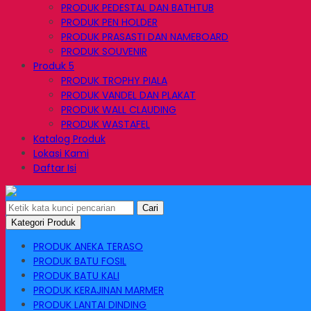
PRODUK PEDESTAL DAN BATHTUB
PRODUK PEN HOLDER
PRODUK PRASASTI DAN NAMEBOARD
PRODUK SOUVENIR
Produk 5
PRODUK TROPHY PIALA
PRODUK VANDEL DAN PLAKAT
PRODUK WALL CLAUDING
PRODUK WASTAFEL
Katalog Produk
Lokasi Kami
Daftar Isi
Cari
Kategori Produk
PRODUK ANEKA TERASO
PRODUK BATU FOSIL
PRODUK BATU KALI
PRODUK KERAJINAN MARMER
PRODUK LANTAI DINDING