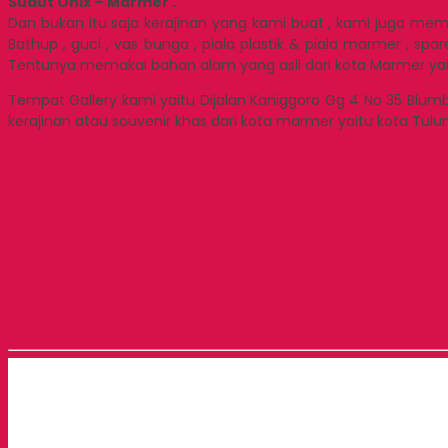
Sudut Onix – Marmer .
Dan bukan itu saja kerajinan yang kami buat , kami juga memb
Bathup , guci , vas bunga , piala plastik & piala marmer , s
Tentunya memakai bahan alam yang asli dari kota Marmer yaitu
Tempat Gallery kami yaitu Dijalan Kaniggoro Gg 4 No 35 Blu
kerajinan atau souvenir khas dari kota marmer yaitu kota Tulu