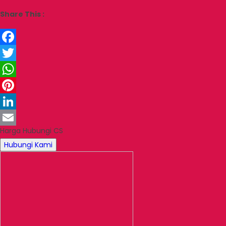
Share This :
Facebook
Twitter
WhatsApp
Pinterest
LinkedIn
Harga Hubungi CS
Email
Hubungi Kami