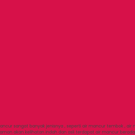
ur sangat banyak jenisnya , seperti air mancur tembok , air m
a taman akan kelihatan indah dan asli terdapat air mancur bera