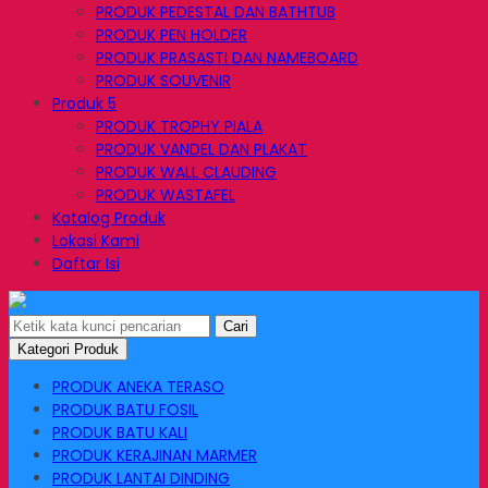
PRODUK PEDESTAL DAN BATHTUB
PRODUK PEN HOLDER
PRODUK PRASASTI DAN NAMEBOARD
PRODUK SOUVENIR
Produk 5
PRODUK TROPHY PIALA
PRODUK VANDEL DAN PLAKAT
PRODUK WALL CLAUDING
PRODUK WASTAFEL
Katalog Produk
Lokasi Kami
Daftar Isi
Cari
Kategori Produk
PRODUK ANEKA TERASO
PRODUK BATU FOSIL
PRODUK BATU KALI
PRODUK KERAJINAN MARMER
PRODUK LANTAI DINDING