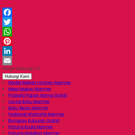
Facebook
Twitter
WhatsApp
Pinterest
LinkedIn
Harga Hubungi CS
Email
Hubungi Kami
Model Makam Kristen Marmer
Meja Makan Marmer
Prasasti Papan Nama Granit
Lantai Batu Marmer
Batu Nisan Marmer
Pedestal Wastafel Marmer
Bongpay Kuburan Granit
Patung Kuda Marmer
Patung Malaikat Marmer