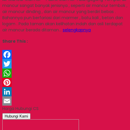
mancur sangat banyak jenisnya , seperti air mancur tembok ,
air mancur dinding , dan air mancur yang berdiri bebas .
Bahannya pun berfariasi dari marmer , batu kali , beton dan
logam . Pada taman akan kelihatan indah dan asli terdapat
air mancur berada ditaman…
selengkapnya
Share This :
Facebook
Twitter
WhatsApp
Pinterest
LinkedIn
Harga Hubungi CS
Email
Hubungi Kami