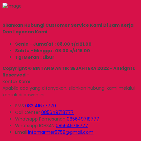
Silahkan Hubungi Customer Service Kami Di Jam Kerja
Dan Layanan Kami
Senin - Juma'at : 08.00 s/d 21.00
Sabtu - Minggu : 08.00 s/d 16.00
Tgl Merah : Libur
Copyright © BINTANG ANTIK SEJAHTERA 2022 - All Rights
Reserved
-
Kontak Kami
Apabila ada yang ditanyakan, silahkan hubungi kami melalui
kontak di bawah ini.
SMS
082141677770
Call Center
085649718777
Whatsapp
Pemesanan
085649718777
Whatsapp
ICHSAN
085649718777
Email
infomarmer5758@gmail.com