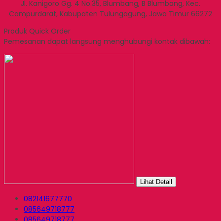
Jl. Kanigoro Gg. 4 No.35, Blumbang, B Blumbang, Kec.
Campurdarat, Kabupaten Tulungagung, Jawa Timur 66272
Produk Quick Order
Pemesanan dapat langsung menghubungi kontak dibawah:
Lihat Detail
082141677770
085649718777
085649718777