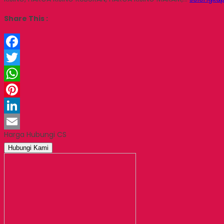
Share This :
Facebook
Twitter
WhatsApp
Pinterest
LinkedIn
Harga Hubungi CS
Email
Hubungi Kami