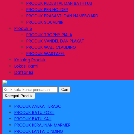
PRODUK PEDESTAL DAN BATHTUB
PRODUK PEN HOLDER
PRODUK PRASASTI DAN NAMEBOARD
PRODUK SOUVENIR
Produk 5
PRODUK TROPHY PIALA
PRODUK VANDEL DAN PLAKAT
PRODUK WALL CLAUDING
PRODUK WASTAFEL
Katalog Produk
Lokasi Kami
Daftar Isi
Cari
Kategori Produk
PRODUK ANEKA TERASO
PRODUK BATU FOSIL
PRODUK BATU KALI
PRODUK KERAJINAN MARMER
PRODUK LANTAI DINDING