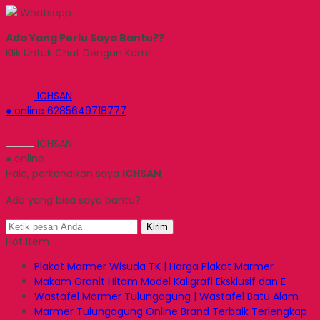
Whatsapp
Ada Yang Perlu Saya Bantu??
Klik Untuk Chat Dengan Kami
ICHSAN
● online
6285649718777
ICHSAN
● online
Halo, perkenalkan saya
ICHSAN
Ada yang bisa saya bantu?
Kirim
Hot Item
Plakat Marmer Wisuda TK | Harga Plakat Marmer
Makam Granit Hitam Model Kaligrafi Eksklusif dan E
Wastafel Marmer Tulungagung | Wastafel Batu Alam
Marmer Tulungagung Online Brand Terbaik Terlengkap