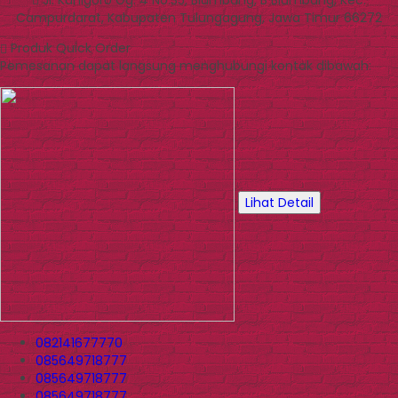
Campurdarat, Kabupaten Tulungagung, Jawa Timur 66272
Produk Quick Order
Pemesanan dapat langsung menghubungi kontak dibawah:
Lihat Detail
082141677770
085649718777
085649718777
085649718777