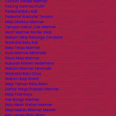
Contoh Vandel Marmer
Patung Harimau Putih
Pedestal Batu Kali
Pedestal Wastafel Terazzo
Meja Direktur Marmer
Tempat Sabun Cair Marmer
Motif Marmer Border Inlay
Makam Mirip Keluarga Cendana
Wastafel Batu Kali
Meja Teras Marmer
Kursi Marmer Minimalis
Daun Meja Marmer
Kuburan Kristen Sederhana
Makam Marmer Minimalis
Wastafel Batu Onyx
Makam Bayi Granit
Meja Taman Batu Alam
Daftar Harga Prasasti Marmer
Meja Fosil Kayu
Vas Bunga Marmer
Batu Nisan Kristen Marmer
Meja Makan Marmer Mewah
Kap Lampu Batu Alam