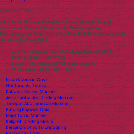
CONTACT INFO
Jika Anda Merasa Kesulitan Untuk Menghubungi
Customer Service Kami, Anda Bisa Langsung
Menghubungi Pusat Layanan Dan Keluhan Customer Di
Contact Di Bawah Ini
Alamat : Campurdarat, Tulungagung 66272
Phone : 0821-4167-7770
Email : infomarmer5758@gmail.com
Whatsapp : 0856-4971-8777
Nisan Kuburan Onyx
Gentong Air Teraso
Kuburan Kristen Marmer
Jenis Lantai dan Dinding Marmer
Tempat Abu Jenazah Marmer
Patung Rajawali Onix
Meja Tamu Marmer
Kaligrafi Dinding Masjid
Kerajinan Onyx Tulungagung
Nisan Batu Alam