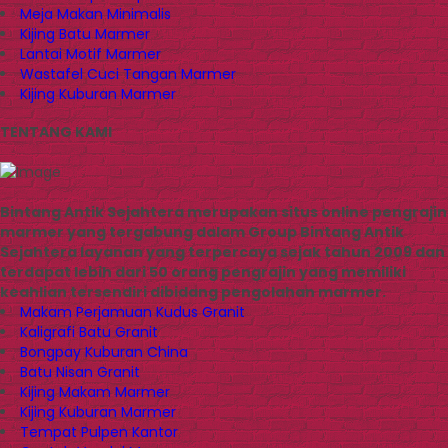
Meja Makan Minimalis
Kijing Batu Marmer
Lantai Motif Marmer
Wastafel Cuci Tangan Marmer
Kijing Kuburan Marmer
TENTANG KAMI
Bintang Antik Sejahtera merupakan situs online pengrajin
marmer yang tergabung dalam Group Bintang Antik
Sejahtera layanan yang terpercaya sejak tahun 2009 dan
terdapat lebih dari 50 orang pengrajin yang memiliki
keahlian tersendiri dibidang pengolahan marmer.
Makam Perjamuan Kudus Granit
Kaligrafi Batu Granit
Bongpay Kuburan China
Batu Nisan Granit
Kijing Makam Marmer
Kijing Kuburan Marmer
Tempat Pulpen Kantor