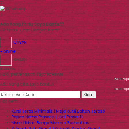
Whatsapp
Ada Yang Perlu Saya Bantu??
Klik Untuk Chat Dengan Kami
ICHSAN
● online
ICHSAN
● online
Halo, perkenalkan saya
ICHSAN
baru saja
Ada yang bisa saya bantu?
baru saja
Kirim
Hot Item
Kursi Teras Minimalis | Meja Kursi Bahan Teraso
Papan Nama Prasasti | Jual Prasasti
Nisan Ukiran Bunga Marmer Berkualitas
Kaligrafi Batu Granit | Kaligrafi Dinding Granit