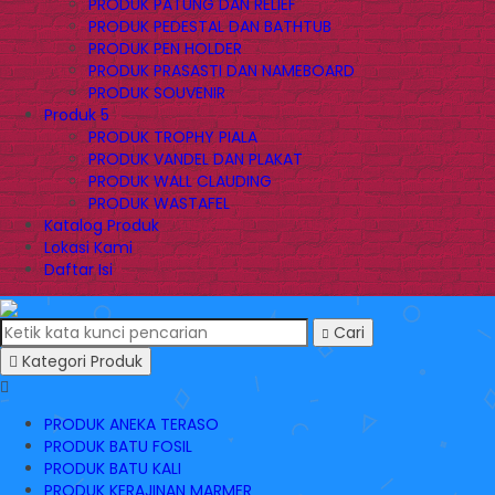
PRODUK PATUNG DAN RELIEF
PRODUK PEDESTAL DAN BATHTUB
PRODUK PEN HOLDER
PRODUK PRASASTI DAN NAMEBOARD
PRODUK SOUVENIR
Produk 5
PRODUK TROPHY PIALA
PRODUK VANDEL DAN PLAKAT
PRODUK WALL CLAUDING
PRODUK WASTAFEL
Katalog Produk
Lokasi Kami
Daftar Isi
Cari
Kategori Produk
PRODUK ANEKA TERASO
PRODUK BATU FOSIL
PRODUK BATU KALI
PRODUK KERAJINAN MARMER