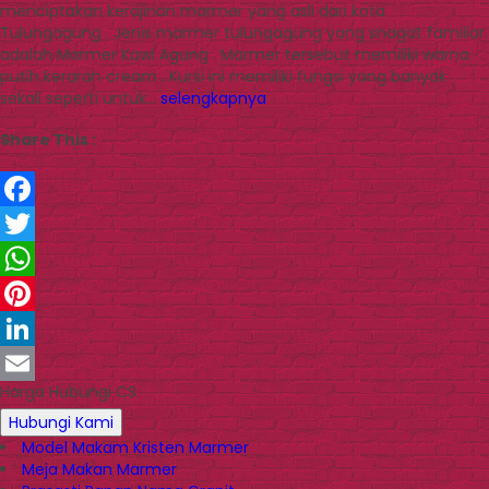
menciptakan kerajinan marmer yang asli dari kota
Tulungagung . Jenis marmer tulungagung yang snagat familiar
adalah Marmer Kawi Agung . Marmer tersebut memiliki warna
putih kerarah cream . Kursi ini memiliki fungsi yang banyak
sekali seperti untuk…
selengkapnya
Share This :
Facebook
Twitter
WhatsApp
Pinterest
LinkedIn
Harga Hubungi CS
Email
Hubungi Kami
Model Makam Kristen Marmer
Meja Makan Marmer