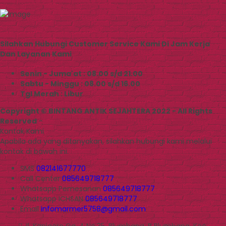
Silahkan Hubungi Customer Service Kami Di Jam Kerja
Dan Layanan Kami
Senin - Juma'at : 08.00 s/d 21.00
Sabtu - Minggu : 08.00 s/d 16.00
Tgl Merah : Libur
Copyright © BINTANG ANTIK SEJAHTERA 2022 - All Rights
Reserved
-
Kontak Kami
Apabila ada yang ditanyakan, silahkan hubungi kami melalui
kontak di bawah ini.
SMS
082141677770
Call Center
085649718777
Whatsapp
Pemesanan
085649718777
Whatsapp
ICHSAN
085649718777
Email
infomarmer5758@gmail.com
Jl. Kanigoro Gg. 4 No.35, Blumbang, B Blumbang, Kec.