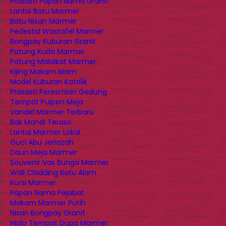
Prasasti Papan Nama Granit
Lantai Batu Marmer
Batu Nisan Marmer
Pedestal Wastafel Marmer
Bongpay Kuburan Granit
Patung Kuda Marmer
Patung Malaikat Marmer
Kijing Makam Islam
Model Kuburan Katolik
Prasasti Peresmian Gedung
Tempat Pulpen Meja
Vandel Marmer Terbaru
Bak Mandi Teraso
Lantai Marmer Lokal
Guci Abu Jenazah
Daun Meja Marmer
Souvenir Vas Bunga Marmer
Wall Cladding Batu Alam
Kursi Marmer
Papan Nama Pejabat
Makam Marmer Putih
Nisan Bongpay Granit
Hiolo Tempat Dupa Marmer