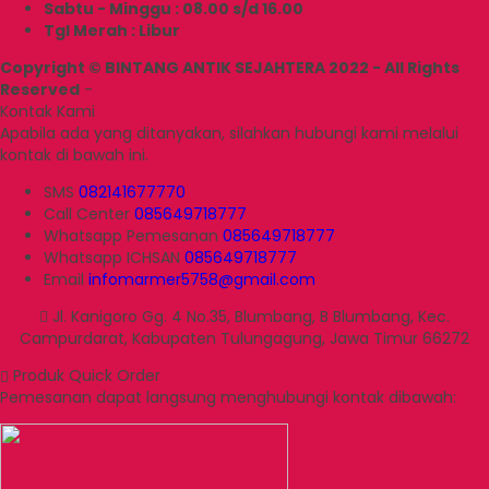
Sabtu - Minggu : 08.00 s/d 16.00
Tgl Merah : Libur
Copyright © BINTANG ANTIK SEJAHTERA 2022 - All Rights
Reserved
-
Kontak Kami
Apabila ada yang ditanyakan, silahkan hubungi kami melalui
kontak di bawah ini.
SMS
082141677770
Call Center
085649718777
Whatsapp
Pemesanan
085649718777
Whatsapp
ICHSAN
085649718777
Email
infomarmer5758@gmail.com
Jl. Kanigoro Gg. 4 No.35, Blumbang, B Blumbang, Kec.
Campurdarat, Kabupaten Tulungagung, Jawa Timur 66272
Produk Quick Order
Pemesanan dapat langsung menghubungi kontak dibawah: