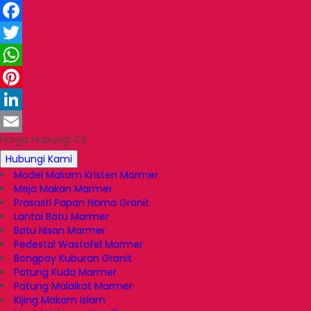
Facebook
Twitter
WhatsApp
Pinterest
LinkedIn
Harga Hubungi CS
Email
Hubungi Kami
Model Makam Kristen Marmer
Meja Makan Marmer
Prasasti Papan Nama Granit
Lantai Batu Marmer
Batu Nisan Marmer
Pedestal Wastafel Marmer
Bongpay Kuburan Granit
Patung Kuda Marmer
Patung Malaikat Marmer
Kijing Makam Islam