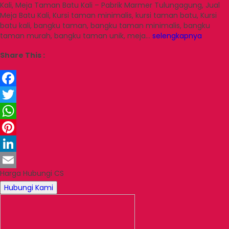
Kali, Meja Taman Batu Kali – Pabrik Marmer Tulungagung, Jual
Meja Batu Kali, Kursi taman minimalis, kursi taman batu, Kursi
batu kali, bangku taman, bangku taman minimalis, bangku
taman murah, bangku taman unik, meja…
selengkapnya
Share This :
Facebook
Twitter
WhatsApp
Pinterest
LinkedIn
Harga Hubungi CS
Email
Hubungi Kami