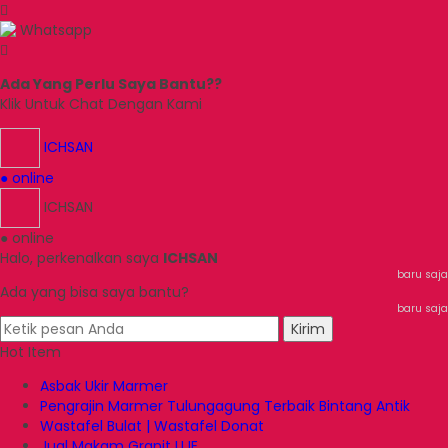
Whatsapp
Ada Yang Perlu Saya Bantu??
Klik Untuk Chat Dengan Kami
ICHSAN
● online
ICHSAN
● online
Halo, perkenalkan saya
ICHSAN
baru saja
Ada yang bisa saya bantu?
baru saja
Kirim
Hot Item
Asbak Ukir Marmer
Pengrajin Marmer Tulungagung Terbaik Bintang Antik
Wastafel Bulat | Wastafel Donat
Jual Makam Granit UJE