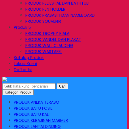
PRODUK PEDESTAL DAN BATHTUB
PRODUK PEN HOLDER
PRODUK PRASASTI DAN NAMEBOARD
PRODUK SOUVENIR
Produk 5
PRODUK TROPHY PIALA
PRODUK VANDEL DAN PLAKAT
PRODUK WALL CLAUDING
PRODUK WASTAFEL
Katalog Produk
Lokasi Kami
Daftar Isi
Cari
Kategori Produk
PRODUK ANEKA TERASO
PRODUK BATU FOSIL
PRODUK BATU KALI
PRODUK KERAJINAN MARMER
PRODUK LANTAI DINDING