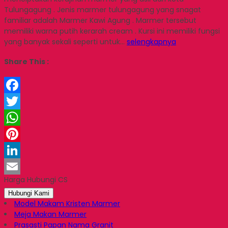
Tulungagung . Jenis marmer tulungagung yang snagat
familiar adalah Marmer Kawi Agung . Marmer tersebut
memiliki warna putih kerarah cream . Kursi ini memiliki fungsi
yang banyak sekali seperti untuk…
selengkapnya
Share This :
Facebook
Twitter
WhatsApp
Pinterest
LinkedIn
Harga Hubungi CS
Email
Hubungi Kami
Model Makam Kristen Marmer
Meja Makan Marmer
Prasasti Papan Nama Granit