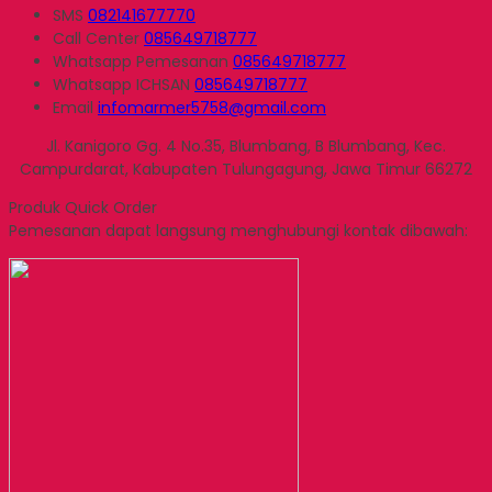
SMS
082141677770
Call Center
085649718777
Whatsapp
Pemesanan
085649718777
Whatsapp
ICHSAN
085649718777
Email
infomarmer5758@gmail.com
Jl. Kanigoro Gg. 4 No.35, Blumbang, B Blumbang, Kec.
Campurdarat, Kabupaten Tulungagung, Jawa Timur 66272
Produk Quick Order
Pemesanan dapat langsung menghubungi kontak dibawah: