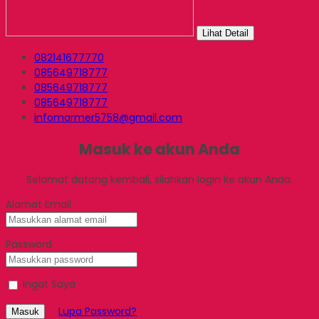
Lihat Detail
082141677770
085649718777
085649718777
085649718777
infomarmer5758@gmail.com
Masuk ke akun Anda
Selamat datang kembali, silahkan login ke akun Anda.
Alamat Email
Password
Ingat Saya
Lupa Password?
Masuk