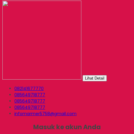
Lihat Detail
082141677770
085649718777
085649718777
085649718777
infomarmer5758@gmail.com
Masuk ke akun Anda