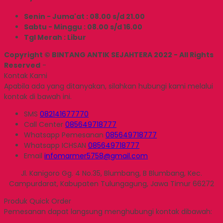
Senin - Juma'at : 08.00 s/d 21.00
Sabtu - Minggu : 08.00 s/d 16.00
Tgl Merah : Libur
Copyright © BINTANG ANTIK SEJAHTERA 2022 - All Rights
Reserved
-
Kontak Kami
Apabila ada yang ditanyakan, silahkan hubungi kami melalui
kontak di bawah ini.
SMS
082141677770
Call Center
085649718777
Whatsapp
Pemesanan
085649718777
Whatsapp
ICHSAN
085649718777
Email
infomarmer5758@gmail.com
Jl. Kanigoro Gg. 4 No.35, Blumbang, B Blumbang, Kec.
Campurdarat, Kabupaten Tulungagung, Jawa Timur 66272
Produk Quick Order
Pemesanan dapat langsung menghubungi kontak dibawah: