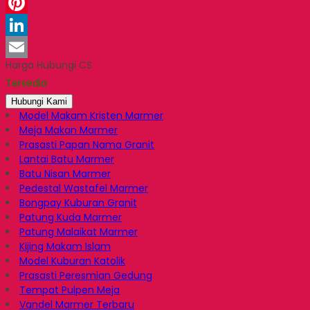
WhatsApp
Pinterest
LinkedIn
Harga Hubungi CS
Email
Tersedia
Hubungi Kami
Model Makam Kristen Marmer
Meja Makan Marmer
Prasasti Papan Nama Granit
Lantai Batu Marmer
Batu Nisan Marmer
Pedestal Wastafel Marmer
Bongpay Kuburan Granit
Patung Kuda Marmer
Patung Malaikat Marmer
Kijing Makam Islam
Model Kuburan Katolik
Prasasti Peresmian Gedung
Tempat Pulpen Meja
Vandel Marmer Terbaru