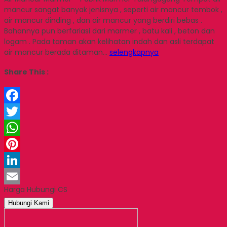
mancur sangat banyak jenisnya , seperti air mancur tembok ,
air mancur dinding , dan air mancur yang berdiri bebas .
Bahannya pun berfariasi dari marmer , batu kali , beton dan
logam . Pada taman akan kelihatan indah dan asli terdapat
air mancur berada ditaman…
selengkapnya
Share This :
Facebook
Twitter
WhatsApp
Pinterest
LinkedIn
Harga Hubungi CS
Email
Hubungi Kami