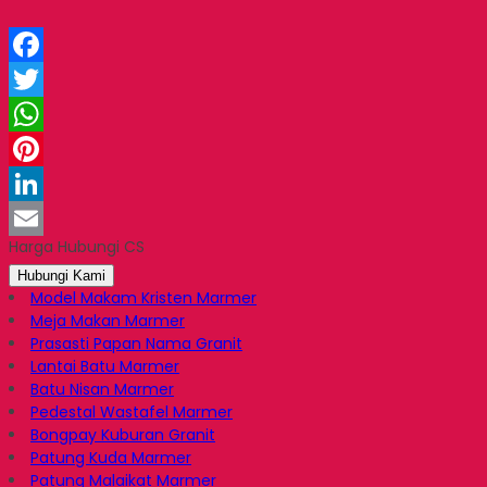
Facebook
Twitter
WhatsApp
Pinterest
LinkedIn
Harga Hubungi CS
Email
Hubungi Kami
Model Makam Kristen Marmer
Meja Makan Marmer
Prasasti Papan Nama Granit
Lantai Batu Marmer
Batu Nisan Marmer
Pedestal Wastafel Marmer
Bongpay Kuburan Granit
Patung Kuda Marmer
Patung Malaikat Marmer