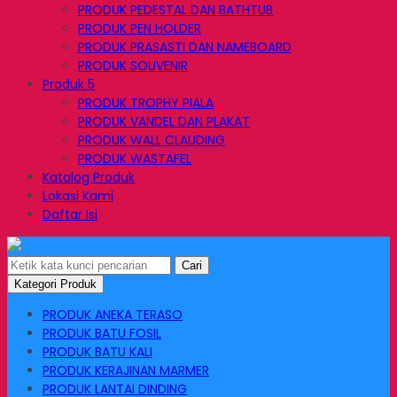
PRODUK PEDESTAL DAN BATHTUB
PRODUK PEN HOLDER
PRODUK PRASASTI DAN NAMEBOARD
PRODUK SOUVENIR
Produk 5
PRODUK TROPHY PIALA
PRODUK VANDEL DAN PLAKAT
PRODUK WALL CLAUDING
PRODUK WASTAFEL
Katalog Produk
Lokasi Kami
Daftar Isi
Cari
Kategori Produk
PRODUK ANEKA TERASO
PRODUK BATU FOSIL
PRODUK BATU KALI
PRODUK KERAJINAN MARMER
PRODUK LANTAI DINDING