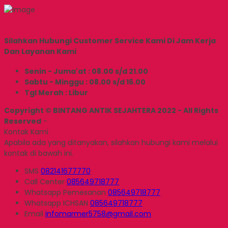
Silahkan Hubungi Customer Service Kami Di Jam Kerja
Dan Layanan Kami
Senin - Juma'at : 08.00 s/d 21.00
Sabtu - Minggu : 08.00 s/d 16.00
Tgl Merah : Libur
Copyright © BINTANG ANTIK SEJAHTERA 2022 - All Rights
Reserved
-
Kontak Kami
Apabila ada yang ditanyakan, silahkan hubungi kami melalui
kontak di bawah ini.
SMS
082141677770
Call Center
085649718777
Whatsapp
Pemesanan
085649718777
Whatsapp
ICHSAN
085649718777
Email
infomarmer5758@gmail.com