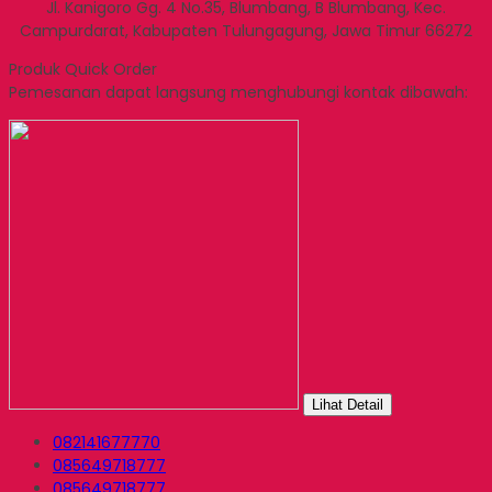
Jl. Kanigoro Gg. 4 No.35, Blumbang, B Blumbang, Kec.
Campurdarat, Kabupaten Tulungagung, Jawa Timur 66272
Produk Quick Order
Pemesanan dapat langsung menghubungi kontak dibawah:
Lihat Detail
082141677770
085649718777
085649718777