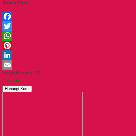
Share This :
Facebook
Twitter
WhatsApp
Pinterest
LinkedIn
Harga Hubungi CS
Email
Tersedia
Hubungi Kami