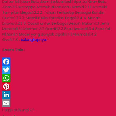
Daftar Isi1 Nisan Batu Alam Berkualitas1.1 Apa Itu Nisan Batu
Alam?1.2 Mengapa Memilih Nisan Batu Alam?1.2.1 1. Memiliki
Tampilan Elegan1.2.2 2. Tahan Terhadap Berbagai Kondisi
Cuaca1.2.3 3. Memiliki Nilai Estetika Tinggi1.2.4 4. Mudah
Dirawat1.2.5 5. Cocok untuk Berbagai Desain Makam1.3 Jenis
Material1.3.1 Marmer1.3.2 Granit1.3.3 Batu Andesit1.3.4 Batu Kali
Pilihan1.4 Model yang Banyak Dipilih1.4.1 Minimalis1.4.2
Oval1.4.3…
selengkapnya
Share This :
Facebook
Twitter
WhatsApp
Pinterest
LinkedIn
Harga Hubungi CS
Email