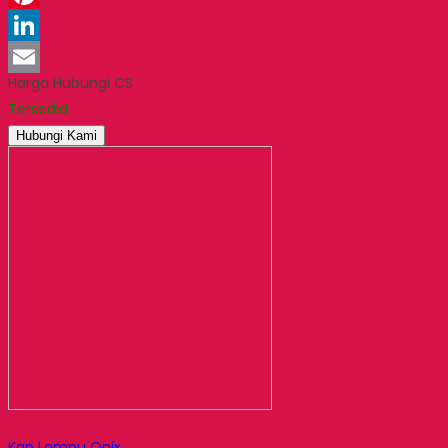
Pinterest
LinkedIn
Harga Hubungi CS
Email
Tersedia
Hubungi Kami
Kap Lampu Onix