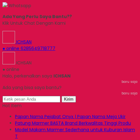
Whatsapp
Ada Yang Perlu Saya Bantu??
Klik Untuk Chat Dengan Kami
ICHSAN
● online
6285649718777
ICHSAN
● online
Halo, perkenalkan saya
ICHSAN
baru saja
Ada yang bisa saya bantu?
baru saja
Kirim
Hot Item
Papan Nama Pejabat Onyx | Papan Nama Meja Ukir
Patung Marmer BASTA Brand Berkwalitas Tinggi Produ
Model Makam Marmer Sederhana untuk Kuburan Islam
T