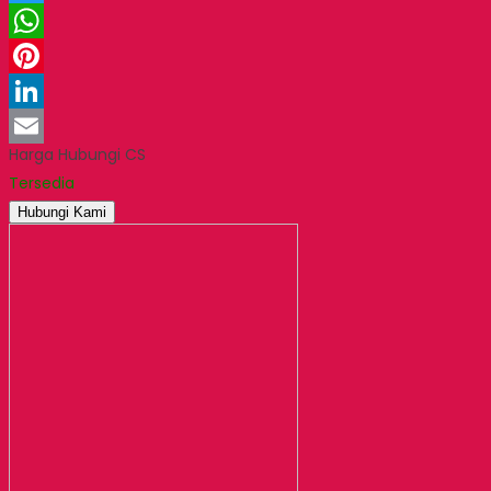
Twitter
WhatsApp
Pinterest
LinkedIn
Harga Hubungi CS
Email
Tersedia
Hubungi Kami