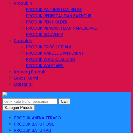
Produk 4
PRODUK PATUNG DAN RELIEF
PRODUK PEDESTAL DAN BATHTUB
PRODUK PEN HOLDER
PRODUK PRASASTI DAN NAMEBOARD
PRODUK SOUVENIR
Produk 5
PRODUK TROPHY PIALA
PRODUK VANDEL DAN PLAKAT
PRODUK WALL CLAUDING
PRODUK WASTAFEL
Katalog Produk
Lokasi Kami
Daftar Isi
Cari
Kategori Produk
PRODUK ANEKA TERASO
PRODUK BATU FOSIL
PRODUK BATU KALI