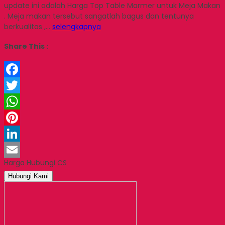
update ini adalah Harga Top Table Marmer untuk Meja Makan
. Meja makan tersebut sangatlah bagus dan tentunya
berkualitas ,…
selengkapnya
Share This :
Facebook
Twitter
WhatsApp
Pinterest
LinkedIn
Harga Hubungi CS
Email
Hubungi Kami