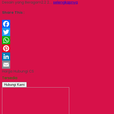
Desain yang Beragam2.2 2….
selengkapnya
Share This :
Facebook
Twitter
WhatsApp
Pinterest
LinkedIn
Harga Hubungi CS
Email
Tersedia
Hubungi Kami