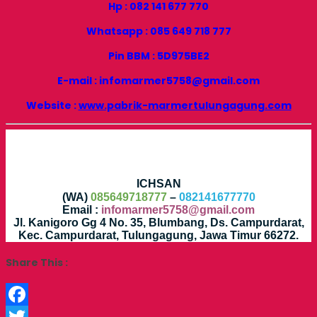
Hp : 082 141 677 770
Whatsapp : 085 649 718 777
Pin BBM : 5D975BE2
E-mail : infomarmer5758@gmail.com
Website :
www.pabrik-marmertulungagung.com
ICHSAN
(WA)
085649718777
–
082141677770
Email :
infomarmer5758@gmail.com
Jl. Kanigoro Gg 4 No. 35, Blumbang, Ds. Campurdarat,
Kec. Campurdarat, Tulungagung, Jawa Timur 66272.
Share This :