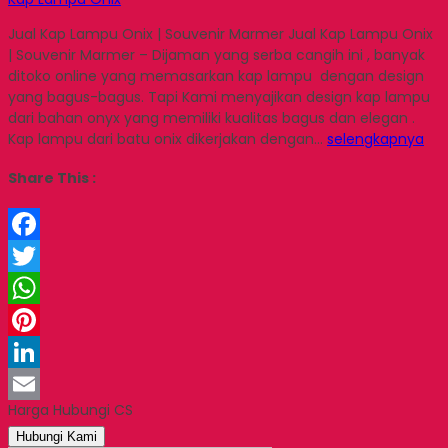
Jual Kap Lampu Onix | Souvenir Marmer Jual Kap Lampu Onix
| Souvenir Marmer – Dijaman yang serba cangih ini , banyak
ditoko online yang memasarkan kap lampu dengan design
yang bagus-bagus. Tapi Kami menyajikan design kap lampu
dari bahan onyx yang memiliki kualitas bagus dan elegan .
Kap lampu dari batu onix dikerjakan dengan…
selengkapnya
Share This :
Facebook
Twitter
WhatsApp
Pinterest
LinkedIn
Harga Hubungi CS
Email
Hubungi Kami