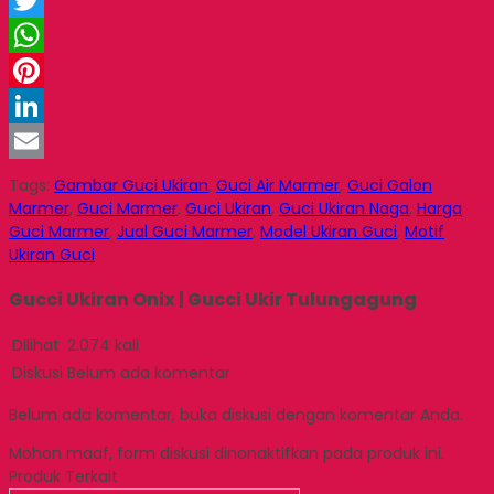
Facebook
Twitter
WhatsApp
Pinterest
LinkedIn
Email
Tags:
Gambar Guci Ukiran
,
Guci Air Marmer
,
Guci Galon
Marmer
,
Guci Marmer
,
Guci Ukiran
,
Guci Ukiran Naga
,
Harga
Guci Marmer
,
Jual Guci Marmer
,
Model Ukiran Guci
,
Motif
Ukiran Guci
Gucci Ukiran Onix | Gucci Ukir Tulungagung
Dilihat
2.074 kali
Diskusi
Belum ada komentar
Belum ada komentar, buka diskusi dengan komentar Anda.
Mohon maaf, form diskusi dinonaktifkan pada produk ini.
Produk Terkait