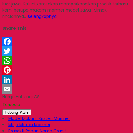
luar jawa. Kali ini kami akan memperkenalkan produk terbaru
kami berupa makam marmer model Jawa. Simak
rinciannya…
selengkapnya
Share This :
Facebook
Twitter
WhatsApp
Pinterest
LinkedIn
Harga Hubungi CS
Email
Tersedia
Hubungi Kami
Model Makam Kristen Marmer
Meja Makan Marmer
Prasasti Papan Nama Granit