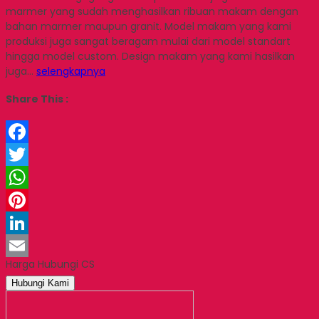
marmer yang sudah menghasilkan ribuan makam dengan
bahan marmer maupun granit. Model makam yang kami
produksi juga sangat beragam mulai dari model standart
hingga model custom. Design makam yang kami hasilkan
juga…
selengkapnya
Share This :
Facebook
Twitter
WhatsApp
Pinterest
LinkedIn
Harga Hubungi CS
Email
Hubungi Kami