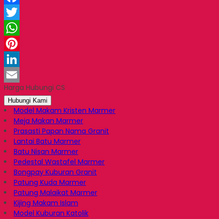
Facebook
Twitter
WhatsApp
Pinterest
LinkedIn
Harga Hubungi CS
Email
Hubungi Kami
Model Makam Kristen Marmer
Meja Makan Marmer
Prasasti Papan Nama Granit
Lantai Batu Marmer
Batu Nisan Marmer
Pedestal Wastafel Marmer
Bongpay Kuburan Granit
Patung Kuda Marmer
Patung Malaikat Marmer
Kijing Makam Islam
Model Kuburan Katolik