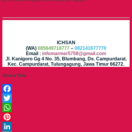
ICHSAN
(WA)
085649718777
–
082141677770
Email :
infomarmer5758@gmail.com
Jl. Kanigoro Gg 4 No. 35, Blumbang, Ds. Campurdarat,
Kec. Campurdarat, Tulungagung, Jawa Timur 66272.
Share This :
Facebook
Twitter
WhatsApp
Pinterest