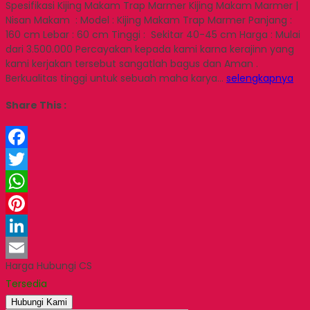
Spesifikasi Kijing Makam Trap Marmer Kijing Makam Marmer |
Nisan Makam : Model : Kijing Makam Trap Marmer Panjang :
160 cm Lebar : 60 cm Tinggi : Sekitar 40-45 cm Harga : Mulai
dari 3.500.000 Percayakan kepada kami karna kerajinn yang
kami kerjakan tersebut sangatlah bagus dan Aman .
Berkualitas tinggi untuk sebuah maha karya…
selengkapnya
Share This :
Facebook
Twitter
WhatsApp
Pinterest
LinkedIn
Harga Hubungi CS
Email
Tersedia
Hubungi Kami