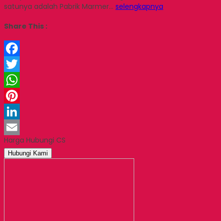
satunya adalah Pabrik Marmer…
selengkapnya
Share This :
Facebook
Twitter
WhatsApp
Pinterest
LinkedIn
Harga Hubungi CS
Email
Hubungi Kami