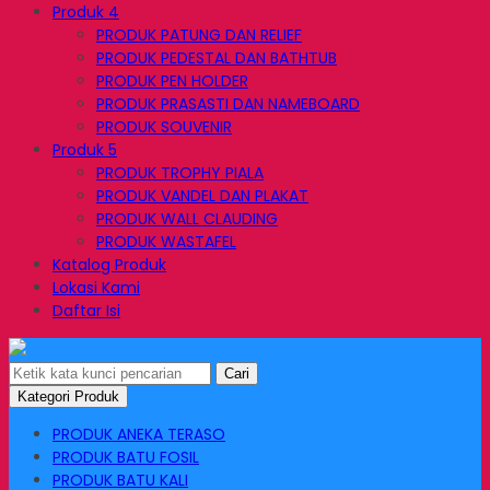
Produk 4
PRODUK PATUNG DAN RELIEF
PRODUK PEDESTAL DAN BATHTUB
PRODUK PEN HOLDER
PRODUK PRASASTI DAN NAMEBOARD
PRODUK SOUVENIR
Produk 5
PRODUK TROPHY PIALA
PRODUK VANDEL DAN PLAKAT
PRODUK WALL CLAUDING
PRODUK WASTAFEL
Katalog Produk
Lokasi Kami
Daftar Isi
Cari
Kategori Produk
PRODUK ANEKA TERASO
PRODUK BATU FOSIL
PRODUK BATU KALI