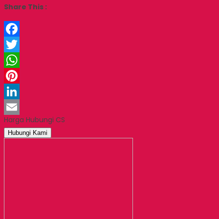
Share This :
Facebook
Twitter
WhatsApp
Pinterest
LinkedIn
Harga Hubungi CS
Email
Hubungi Kami