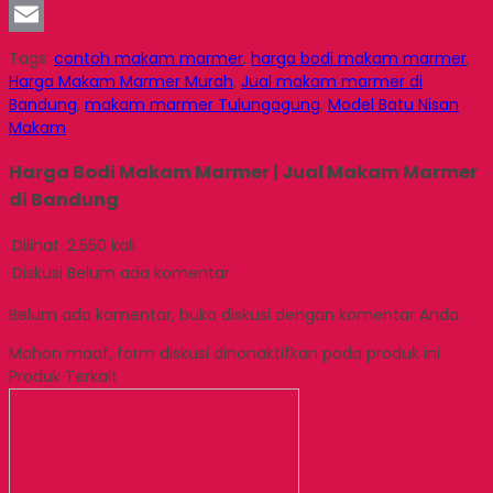
LinkedIn
Email
Tags:
contoh makam marmer
,
harga bodi makam marmer
,
Harga Makam Marmer Murah
,
Jual makam marmer di
Bandung
,
makam marmer Tulungagung
,
Model Batu Nisan
Makam
Harga Bodi Makam Marmer | Jual Makam Marmer
di Bandung
Dilihat
2.550 kali
Diskusi
Belum ada komentar
Belum ada komentar, buka diskusi dengan komentar Anda.
Mohon maaf, form diskusi dinonaktifkan pada produk ini.
Produk Terkait