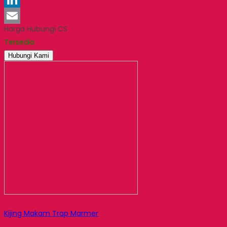
LinkedIn
Harga Hubungi CS
Email
Tersedia
Hubungi Kami
Kijing Makam Trap Marmer