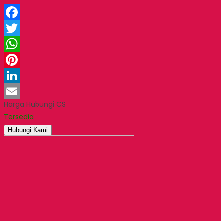
Facebook
Twitter
WhatsApp
Pinterest
LinkedIn
Harga Hubungi CS
Email
Tersedia
Hubungi Kami