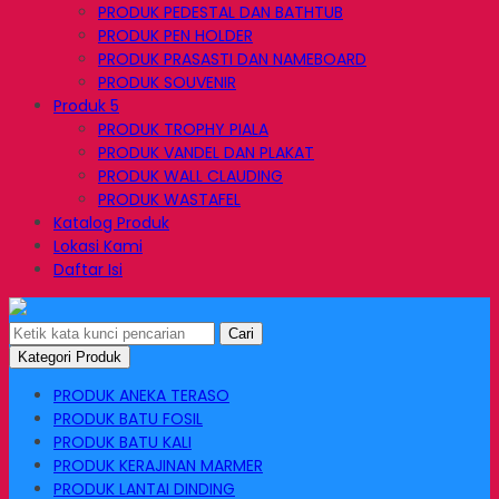
PRODUK PEDESTAL DAN BATHTUB
PRODUK PEN HOLDER
PRODUK PRASASTI DAN NAMEBOARD
PRODUK SOUVENIR
Produk 5
PRODUK TROPHY PIALA
PRODUK VANDEL DAN PLAKAT
PRODUK WALL CLAUDING
PRODUK WASTAFEL
Katalog Produk
Lokasi Kami
Daftar Isi
Cari
Kategori Produk
PRODUK ANEKA TERASO
PRODUK BATU FOSIL
PRODUK BATU KALI
PRODUK KERAJINAN MARMER
PRODUK LANTAI DINDING