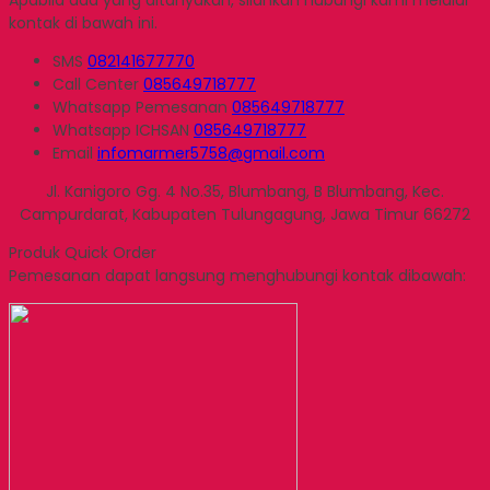
Apabila ada yang ditanyakan, silahkan hubungi kami melalui
kontak di bawah ini.
SMS
082141677770
Call Center
085649718777
Whatsapp
Pemesanan
085649718777
Whatsapp
ICHSAN
085649718777
Email
infomarmer5758@gmail.com
Jl. Kanigoro Gg. 4 No.35, Blumbang, B Blumbang, Kec.
Campurdarat, Kabupaten Tulungagung, Jawa Timur 66272
Produk Quick Order
Pemesanan dapat langsung menghubungi kontak dibawah: