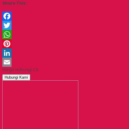
Share This :
Facebook
Twitter
WhatsApp
Pinterest
LinkedIn
Harga Hubungi CS
Email
Hubungi Kami