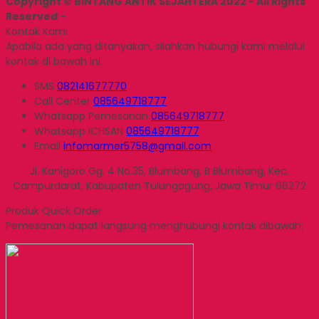
Copyright © BINTANG ANTIK SEJAHTERA 2022 - All Rights
Reserved
-
Kontak Kami
Apabila ada yang ditanyakan, silahkan hubungi kami melalui
kontak di bawah ini.
SMS
082141677770
Call Center
085649718777
Whatsapp
Pemesanan
085649718777
Whatsapp
ICHSAN
085649718777
Email
infomarmer5758@gmail.com
Jl. Kanigoro Gg. 4 No.35, Blumbang, B Blumbang, Kec.
Campurdarat, Kabupaten Tulungagung, Jawa Timur 66272
Produk Quick Order
Pemesanan dapat langsung menghubungi kontak dibawah: