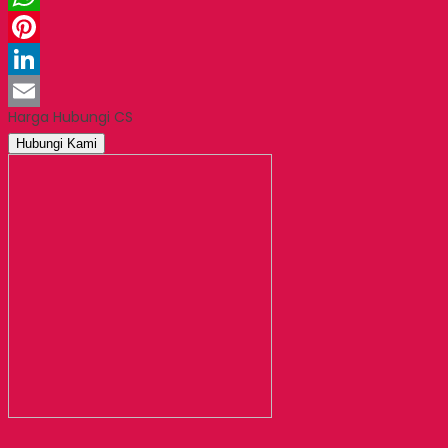
WhatsApp
Pinterest
LinkedIn
Harga Hubungi CS
Email
Hubungi Kami