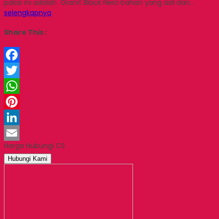
pakai ini adalah Granit Black Nero bahan yang asli dari…
selengkapnya
Share This :
Facebook
Twitter
WhatsApp
Pinterest
LinkedIn
Harga Hubungi CS
Email
Hubungi Kami