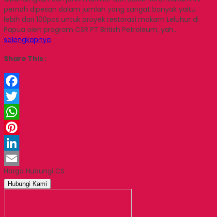
pernah dipesan dalam jumlah yang sangat banyak yaitu
lebih dari 100pcs untuk proyek restorasi makam Leluhur di
Papua oleh program CSR PT British Petroleum, yah…
selengkapnya
Share This :
Facebook
Twitter
WhatsApp
Pinterest
LinkedIn
Harga Hubungi CS
Email
Hubungi Kami