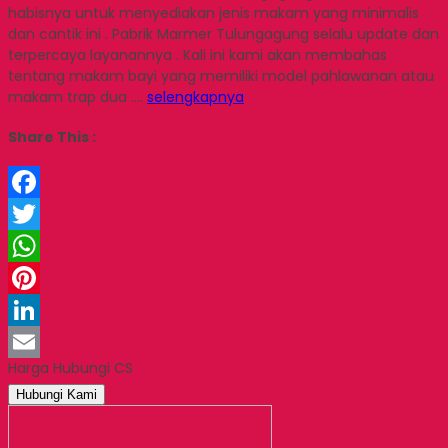
habisnya untuk menyediakan jenis makam yang minimalis
dan cantik ini . Pabrik Marmer Tulungagung selalu update dan
terpercaya layanannya . Kali ini kami akan membahas
tentang makam bayi yang memiliki model pahlawanan atau
makam trap dua ….
selengkapnya
Share This :
Facebook
Twitter
WhatsApp
Pinterest
LinkedIn
Harga Hubungi CS
Email
Hubungi Kami