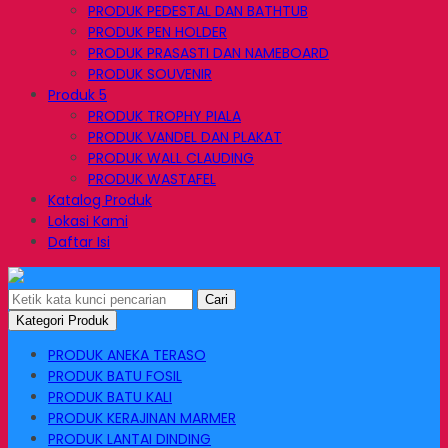
PRODUK PEDESTAL DAN BATHTUB
PRODUK PEN HOLDER
PRODUK PRASASTI DAN NAMEBOARD
PRODUK SOUVENIR
Produk 5
PRODUK TROPHY PIALA
PRODUK VANDEL DAN PLAKAT
PRODUK WALL CLAUDING
PRODUK WASTAFEL
Katalog Produk
Lokasi Kami
Daftar Isi
Cari
Kategori Produk
PRODUK ANEKA TERASO
PRODUK BATU FOSIL
PRODUK BATU KALI
PRODUK KERAJINAN MARMER
PRODUK LANTAI DINDING