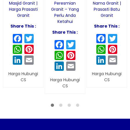
Masjid Granit |
Peresmian
Nama Granit |
Harga Prasasti
Granit – Yang
Prasasti Batu
Granit
Perlu Anda
Granit
Ketahui
Share This :
Share This :
Share This :
Facebook
Twitter
Face
Tw
Facebook
Twitter
WhatsApp
Pinterest
What
Pi
WhatsApp
Pinterest
LinkedIn
Email
Linke
Em
LinkedIn
Email
Harga Hubungi
Harga Hubungi
CS
Harga Hubungi
CS
CS