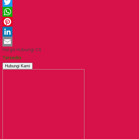
Facebook
Twitter
WhatsApp
Pinterest
LinkedIn
Harga Hubungi CS
Email
Tersedia
Hubungi Kami