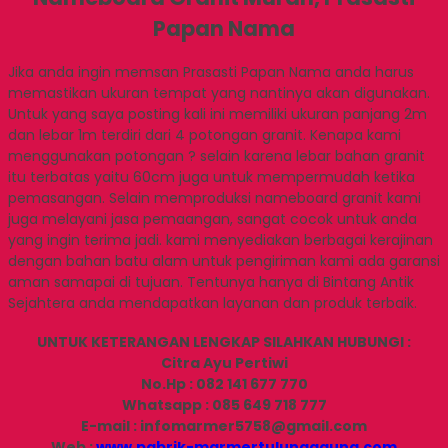
Papan Nama
Jika anda ingin memsan Prasasti Papan Nama anda harus
memastikan ukuran tempat yang nantinya akan digunakan.
Untuk yang saya posting kali ini memiliki ukuran panjang 2m
dan lebar 1m terdiri dari 4 potongan granit. Kenapa kami
menggunakan potongan ? selain karena lebar bahan granit
itu terbatas yaitu 60cm juga untuk mempermudah ketika
pemasangan. Selain memproduksi nameboard granit kami
juga melayani jasa pemaangan, sangat cocok untuk anda
yang ingin terima jadi. kami menyediakan berbagai kerajinan
dengan bahan batu alam untuk pengiriman kami ada garansi
aman samapai di tujuan. Tentunya hanya di Bintang Antik
Sejahtera anda mendapatkan layanan dan produk terbaik.
UNTUK KETERANGAN LENGKAP SILAHKAN HUBUNGI :
Citra Ayu Pertiwi
No.Hp : 082 141 677 770
Whatsapp : 085 649 718 777
E-mail : infomarmer5758@gmail.com
Web :
www.pabrik-marmertulungagung.com