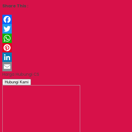
Share This :
Facebook
Twitter
WhatsApp
Pinterest
LinkedIn
Harga Hubungi CS
Email
Hubungi Kami