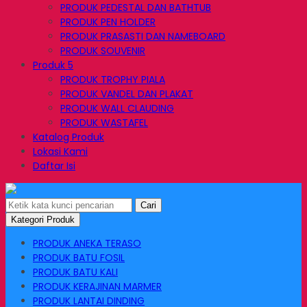
PRODUK PEDESTAL DAN BATHTUB
PRODUK PEN HOLDER
PRODUK PRASASTI DAN NAMEBOARD
PRODUK SOUVENIR
Produk 5
PRODUK TROPHY PIALA
PRODUK VANDEL DAN PLAKAT
PRODUK WALL CLAUDING
PRODUK WASTAFEL
Katalog Produk
Lokasi Kami
Daftar Isi
Cari
Kategori Produk
PRODUK ANEKA TERASO
PRODUK BATU FOSIL
PRODUK BATU KALI
PRODUK KERAJINAN MARMER
PRODUK LANTAI DINDING