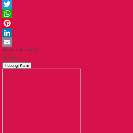
Facebook
Twitter
WhatsApp
Pinterest
LinkedIn
Harga Hubungi CS
Email
Tersedia
Hubungi Kami