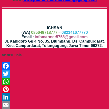
ICHSAN
(WA)
085649718777
–
082141677770
Email :
infomarmer5758@gmail.com
Jl. Kanigoro Gg 4 No. 35, Blumbang, Ds. Campurdarat,
Kec. Campurdarat, Tulungagung, Jawa Timur 66272.
Share This :
Facebook
Twitter
WhatsApp
Pinterest
LinkedIn