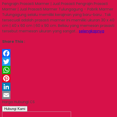
Pengrajin Prasasti Marmer | Jual Prasasti Pengrajin Prasasti
Marmer | Jual Prasasti Marmer Tulungagung – Pabrik Marmer
Tulungagung selalu memiliki kerajinan yang baru-baru . Tak
tersecuali adalah prasasti marmer ini memiliki ukuran 30 x 40
cm | 40 x 60 cm | 60 x 90 cm. Beliau yang memesan prasasti
tersebut memesan ukuran yang sangat…
selengkapnya
Share This :
Facebook
Twitter
WhatsApp
Pinterest
LinkedIn
Harga Hubungi CS
Email
Hubungi Kami