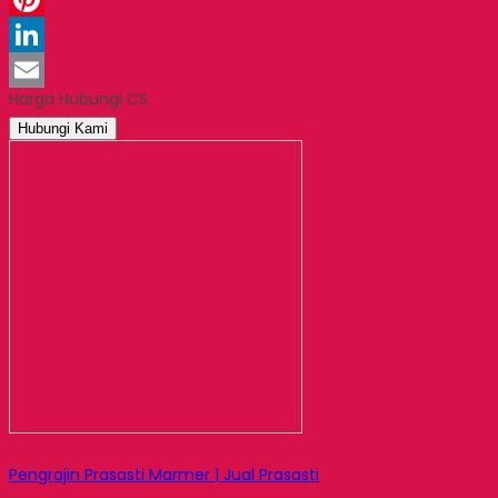
Pinterest
LinkedIn
Harga Hubungi CS
Email
Hubungi Kami
Pengrajin Prasasti Marmer | Jual Prasasti