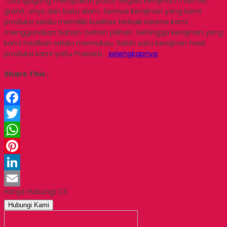
Tulungagung merupakan pusat segala kerajinan marmer,
granit, onyx dan batu alam. Semua kerajinan yang kami
produksi selalu memiliki kualitas terbaik karena kami
menggunakan bahan-bahan pilihan. Sehingga kerajinan yang
kami hasilkan selalu memukau. Salah satu kerajinan hasil
produksi kami yaitu Prasasti…
selengkapnya
Share This :
Facebook
Twitter
WhatsApp
Pinterest
LinkedIn
Harga Hubungi CS
Email
Hubungi Kami