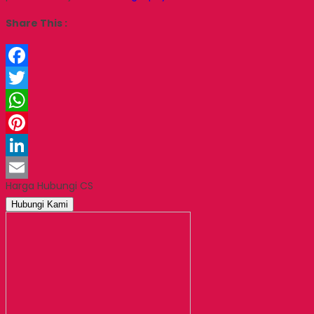
Share This :
Facebook
Twitter
WhatsApp
Pinterest
LinkedIn
Harga Hubungi CS
Email
Hubungi Kami