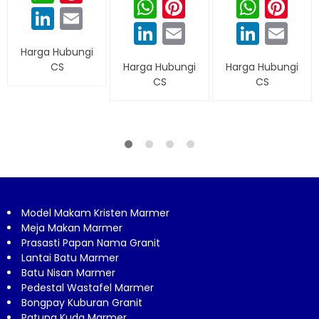
WhatsApp
Pinterest
What
Pi
LinkedIn
Email
LinkedIn
Email
Linke
Em
Harga Hubungi
CS
Harga Hubungi
Harga Hubungi
CS
CS
Model Makam Kristen Marmer
Meja Makan Marmer
Prasasti Papan Nama Granit
Lantai Batu Marmer
Batu Nisan Marmer
Pedestal Wastafel Marmer
Bongpay Kuburan Granit
Patung Kuda Marmer