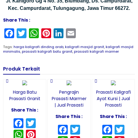
Jl. Kanigoro Gg 4 No. 35, Blumbang, Ds. Campurdarat,
Kec. Campurdarat, Tulungagung, Jawa Timur 66272.
Share This :
Facebook
Twitter
WhatsApp
Pinterest
LinkedIn
Email
Tags:
harga kaligrafi dinding arab
,
kaligrafi masjid granit
,
kaligrafi masjid
minimalis
,
prasasti kaligrafi batu granit
,
prasasti kaligrafi marmer
Produk Terkait
Harga Batu
Pengrajin
Prasasti Kaligrafi
Prasasti Granit
Prasasti Marmer
Ayat Kursi | Jual
| Jual Prasasti
Prasasti
Share This :
Share This :
Share This :
Facebook
Twitter
Facebook
Twitter
Face
Tw
WhatsApp
Pinterest