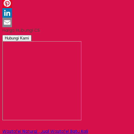
WhatsApp
Pinterest
LinkedIn
Harga Hubungi CS
Email
Hubungi Kami
Wastafel Natural , Jual Wastafel Batu Kali