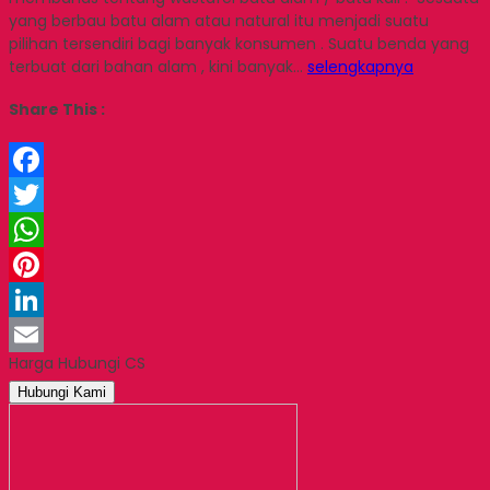
yang berbau batu alam atau natural itu menjadi suatu
pilihan tersendiri bagi banyak konsumen . Suatu benda yang
terbuat dari bahan alam , kini banyak…
selengkapnya
Share This :
Facebook
Twitter
WhatsApp
Pinterest
LinkedIn
Harga Hubungi CS
Email
Hubungi Kami