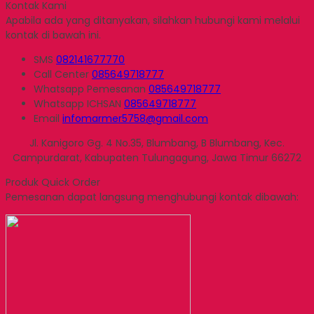
Kontak Kami
Apabila ada yang ditanyakan, silahkan hubungi kami melalui
kontak di bawah ini.
SMS
082141677770
Call Center
085649718777
Whatsapp
Pemesanan
085649718777
Whatsapp
ICHSAN
085649718777
Email
infomarmer5758@gmail.com
Jl. Kanigoro Gg. 4 No.35, Blumbang, B Blumbang, Kec.
Campurdarat, Kabupaten Tulungagung, Jawa Timur 66272
Produk Quick Order
Pemesanan dapat langsung menghubungi kontak dibawah: