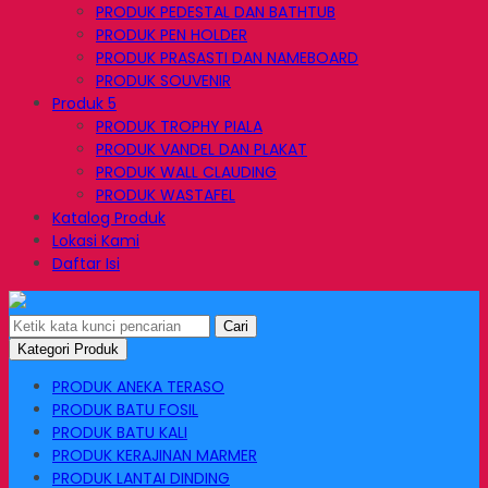
PRODUK PEDESTAL DAN BATHTUB
PRODUK PEN HOLDER
PRODUK PRASASTI DAN NAMEBOARD
PRODUK SOUVENIR
Produk 5
PRODUK TROPHY PIALA
PRODUK VANDEL DAN PLAKAT
PRODUK WALL CLAUDING
PRODUK WASTAFEL
Katalog Produk
Lokasi Kami
Daftar Isi
Cari
Kategori Produk
PRODUK ANEKA TERASO
PRODUK BATU FOSIL
PRODUK BATU KALI
PRODUK KERAJINAN MARMER
PRODUK LANTAI DINDING