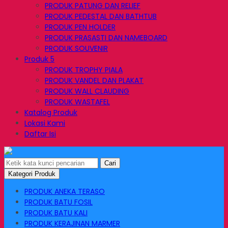
PRODUK PATUNG DAN RELIEF
PRODUK PEDESTAL DAN BATHTUB
PRODUK PEN HOLDER
PRODUK PRASASTI DAN NAMEBOARD
PRODUK SOUVENIR
Produk 5
PRODUK TROPHY PIALA
PRODUK VANDEL DAN PLAKAT
PRODUK WALL CLAUDING
PRODUK WASTAFEL
Katalog Produk
Lokasi Kami
Daftar Isi
Cari
Kategori Produk
PRODUK ANEKA TERASO
PRODUK BATU FOSIL
PRODUK BATU KALI
PRODUK KERAJINAN MARMER