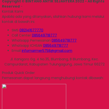
Copyright © BINTANG ANTIK SEJAHTERA 2022 - All Rights
Reserved
-
Kontak Kami
Apabila ada yang ditanyakan, silahkan hubungi kami melalui
kontak di bawah ini.
SMS
082141677770
Call Center
085649718777
Whatsapp
Pemesanan
085649718777
Whatsapp
ICHSAN
085649718777
Email
infomarmer5758@gmail.com
Jl. Kanigoro Gg. 4 No.35, Blumbang, B Blumbang, Kec.
Campurdarat, Kabupaten Tulungagung, Jawa Timur 66272
Produk Quick Order
Pemesanan dapat langsung menghubungi kontak dibawah: