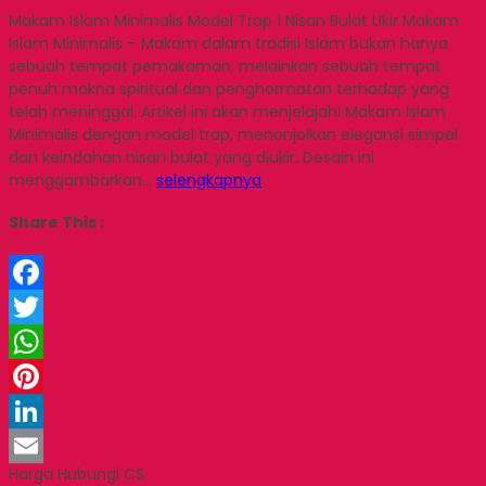
Makam Islam Minimalis Model Trap 1 Nisan Bulat Ukir Makam
Islam Minimalis – Makam dalam tradisi Islam bukan hanya
sebuah tempat pemakaman, melainkan sebuah tempat
penuh makna spiritual dan penghormatan terhadap yang
telah meninggal. Artikel ini akan menjelajahi Makam Islam
Minimalis dengan model trap, menonjolkan elegansi simpel
dan keindahan nisan bulat yang diukir. Desain ini
menggambarkan…
selengkapnya
Share This :
Facebook
Twitter
WhatsApp
Pinterest
LinkedIn
Harga Hubungi CS
Email