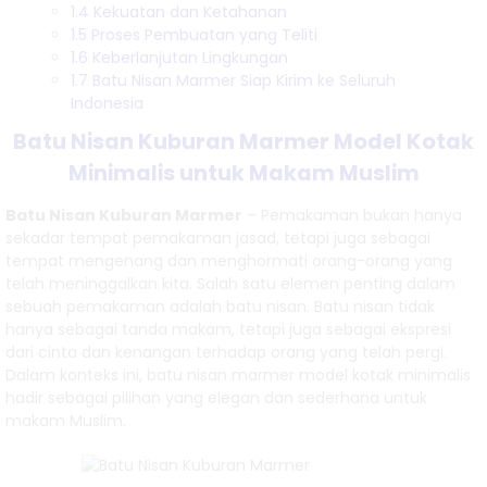
Marmer....
1.4
Kekuatan dan Ketahanan
1.5
Proses Pembuatan yang Teliti
Lantai dari
1.6
Keberlanjutan Lingkungan
1.7
Batu Nisan Marmer Siap Kirim ke Seluruh
Marmer |
Indonesia
Marmer
Batu Nisan Kuburan Marmer Model Kotak
Minimalis untuk Makam Muslim
Bromo
Batu Nisan Kuburan Marmer
– Pemakaman bukan hanya
Agung....
sekadar tempat pemakaman jasad, tetapi juga sebagai
tempat mengenang dan menghormati orang-orang yang
Bahan
telah meninggalkan kita. Salah satu elemen penting dalam
sebuah pemakaman adalah batu nisan. Batu nisan tidak
Vandel
hanya sebagai tanda makam, tetapi juga sebagai ekspresi
dari cinta dan kenangan terhadap orang yang telah pergi.
Marmer |
Dalam konteks ini, batu nisan marmer model kotak minimalis
Vandel
hadir sebagai pilihan yang elegan dan sederhana untuk
makam Muslim.
Marmer
Tulungagung....