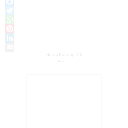
Facebook
Twitter
WhatsApp
Pinterest
LinkedIn
Harga Hubungi CS
Email
Tersedia