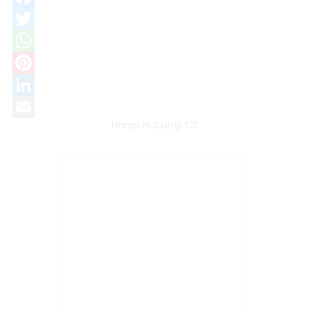
Facebook
Twitter
WhatsApp
Pinterest
LinkedIn
Harga Hubungi CS
Email