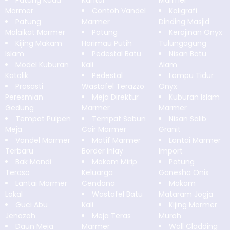
Patung Kuda
Kantor
Marmer
Marmer
Contoh Vandel
Kaligrafi
Patung
Marmer
Dinding Masjid
Malaikat Marmer
Patung
Kerajinan Onyx
Kijing Makam
Harimau Putih
Tulungagung
Islam
Pedestal Batu
Nisan Batu
Model Kuburan
Kali
Alam
Katolik
Pedestal
Lampu Tidur
Prasasti
Wastafel Terazzo
Onyx
Peresmian
Meja Direktur
Kuburan Islam
Gedung
Marmer
Marmer
Tempat Pulpen
Tempat Sabun
Nisan Salib
Meja
Cair Marmer
Granit
Vandel Marmer
Motif Marmer
Lantai Marmer
Terbaru
Border Inlay
Import
Bak Mandi
Makam Mirip
Patung
Teraso
Keluarga
Ganesha Onix
Lantai Marmer
Cendana
Makam
Lokal
Wastafel Batu
Mataram Jogja
Guci Abu
Kali
Kijing Marmer
Jenazah
Meja Teras
Murah
Daun Meja
Marmer
Wall Cladding