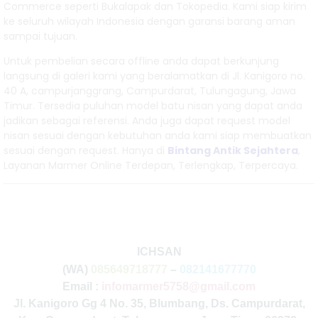
Commerce seperti Bukalapak dan Tokopedia. Kami siap kirim
ke seluruh wilayah Indonesia dengan garansi barang aman
sampai tujuan.
Untuk pembelian secara offline anda dapat berkunjung
langsung di galeri kami yang beralamatkan di Jl. Kanigoro no.
40 A, campurjanggrang, Campurdarat, Tulungagung, Jawa
Timur. Tersedia puluhan model batu nisan yang dapat anda
jadikan sebagai referensi. Anda juga dapat request model
nisan sesuai dengan kebutuhan anda kami siap membuatkan
sesuai dengan request. Hanya di
Bintang Antik Sejahtera
,
Layanan Marmer Online Terdepan, Terlengkap, Terpercaya.
ICHSAN
(WA)
085649718777
–
082141677770
Email :
infomarmer5758@gmail.com
Jl. Kanigoro Gg 4 No. 35, Blumbang, Ds. Campurdarat,