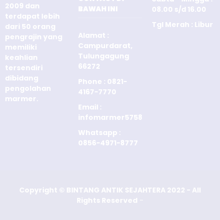
2009 dan
BAWAH INI
08.00 s/d 16.00
terdapat lebih
Tgl Merah : Libur
dari 50 orang
Alamat :
pengrajin yang
Campurdarat,
memiliki
Tulungagung
keahlian
66272
tersendiri
dibidang
Phone : 0821-
pengolahan
4167-7770
marmer.
Email :
infomarmer5758@gmail.com
Whatsapp :
0856-4971-8777
Copyright © BINTANG ANTIK SEJAHTERA 2022 - All
Rights Reserved
-