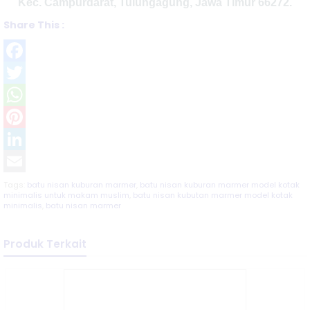
Kec. Campurdarat, Tulungagung, Jawa Timur 66272.
Share This :
Facebook
Twitter
WhatsApp
Pinterest
LinkedIn
Email
Tags:
batu nisan kuburan marmer
,
batu nisan kuburan marmer model kotak
minimalis untuk makam muslim
,
batu nisan kubutan marmer model kotak
minimalis
,
batu nisan marmer
Produk Terkait