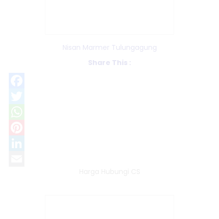
Nisan Marmer Tulungagung
Share This :
Facebook
Twitter
WhatsApp
Pinterest
LinkedIn
Harga Hubungi CS
Email