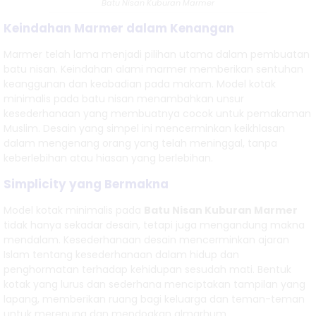
Batu Nisan Kuburan Marmer
Model Kijing
Keindahan Marmer dalam Kenangan
Marmer telah lama menjadi pilihan utama dalam pembuatan
Makam
batu nisan. Keindahan alami marmer memberikan sentuhan
Marmer |
keanggunan dan keabadian pada makam. Model kotak
minimalis pada batu nisan menambahkan unsur
Harga
kesederhanaan yang membuatnya cocok untuk pemakaman
Muslim. Desain yang simpel ini mencerminkan keikhlasan
Makam
dalam mengenang orang yang telah meninggal, tanpa
keberlebihan atau hiasan yang berlebihan.
Marmer Isl....
Simplicity yang Bermakna
Model kotak minimalis pada
Batu Nisan Kuburan Marmer
tidak hanya sekadar desain, tetapi juga mengandung makna
mendalam. Kesederhanaan desain mencerminkan ajaran
Islam tentang kesederhanaan dalam hidup dan
penghormatan terhadap kehidupan sesudah mati. Bentuk
kotak yang lurus dan sederhana menciptakan tampilan yang
lapang, memberikan ruang bagi keluarga dan teman-teman
untuk merenung dan mendoakan almarhum.