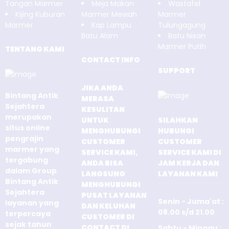
Tangan Marmer
Meja Makan
Wastafel
Kijing Kuburan
Marmer Mewah
Marmer
Marmer
Kap Lampu
Tulungagung
Batu Alam
Batu Nisan
Marmer Putih
TENTANG KAMI
CONTACT INFO
SUPPORT
JIKA ANDA
Bintang Antik
MERASA
Sejahtera
KESULITAN
merupakan
UNTUK
SILAHKAN
situs online
MENGHUBUNGI
HUBUNGI
pengrajin
CUSTOMER
CUSTOMER
marmer yang
SERVICE KAMI,
SERVICE KAMI DI
tergabung
ANDA BISA
JAM KERJA DAN
dalam Group
LANGSUNG
LAYANAN KAMI
Bintang Antik
MENGHUBUNGI
Sejahtera
PUSAT LAYANAN
Senin - Juma'at :
layanan yang
DAN KELUHAN
08.00 s/d 21.00
terpercaya
CUSTOMER DI
sejak tahun
CONTACT DI
Sabtu - Minggu :