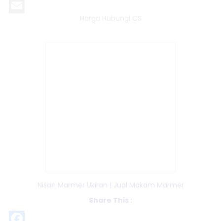
LinkedIn
Harga Hubungi CS
Email
Nisan Marmer Ukiran | Jual Makam Marmer
Share This :