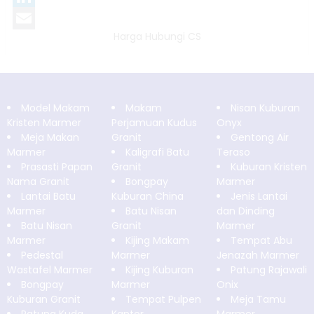
LinkedIn
Harga Hubungi CS
Email
Model Makam
Makam
Nisan Kuburan
Kristen Marmer
Perjamuan Kudus
Onyx
Meja Makan
Granit
Gentong Air
Marmer
Kaligrafi Batu
Teraso
Prasasti Papan
Granit
Kuburan Kristen
Nama Granit
Bongpay
Marmer
Lantai Batu
Kuburan China
Jenis Lantai
Marmer
Batu Nisan
dan Dinding
Batu Nisan
Granit
Marmer
Marmer
Kijing Makam
Tempat Abu
Pedestal
Marmer
Jenazah Marmer
Wastafel Marmer
Kijing Kuburan
Patung Rajawali
Bongpay
Marmer
Onix
Kuburan Granit
Tempat Pulpen
Meja Tamu