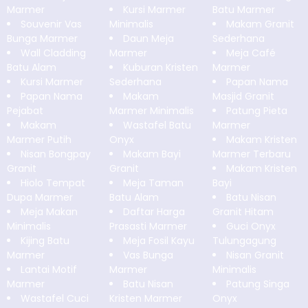
Marmer
Kursi Marmer
Batu Marmer
Souvenir Vas
Minimalis
Makam Granit
Bunga Marmer
Daun Meja
Sederhana
Wall Cladding
Marmer
Meja Café
Batu Alam
Kuburan Kristen
Marmer
Kursi Marmer
Sederhana
Papan Nama
Papan Nama
Makam
Masjid Granit
Pejabat
Marmer Minimalis
Patung Pieta
Makam
Wastafel Batu
Marmer
Marmer Putih
Onyx
Makam Kristen
Nisan Bongpay
Makam Bayi
Marmer Terbaru
Granit
Granit
Makam Kristen
Hiolo Tempat
Meja Taman
Bayi
Dupa Marmer
Batu Alam
Batu Nisan
Meja Makan
Daftar Harga
Granit Hitam
Minimalis
Prasasti Marmer
Guci Onyx
Kijing Batu
Meja Fosil Kayu
Tulungagung
Marmer
Vas Bunga
Nisan Granit
Lantai Motif
Marmer
Minimalis
Marmer
Batu Nisan
Patung Singa
Wastafel Cuci
Kristen Marmer
Onyx