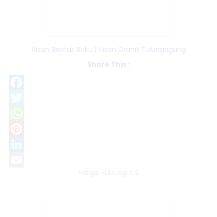
Nisan Bentuk Buku | Nisan Granit Tulungagung
Share This :
Facebook
Twitter
WhatsApp
Pinterest
LinkedIn
Harga Hubungi CS
Email