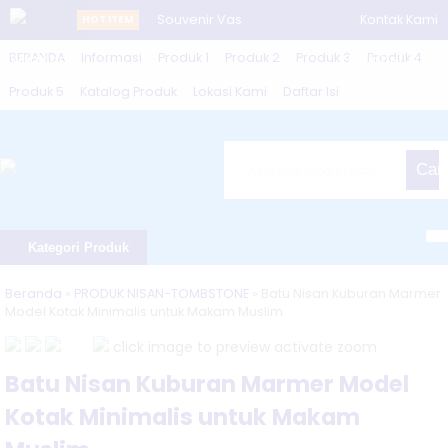
Souvenir Vas
Kontak Kami
HOT ITEM
BERANDA
Informasi
Produk 1
Produk 2
Produk 3
Produk 4
Whatsapp
Bunga
Member Area
Produk 5
Katalog Produk
Lokasi Kami
Daftar Isi
Marmer | Vas
Bunga
Cari
Marmer
Unik....
Kategori Produk
Wastafel
Beranda
»
PRODUK NISAN-TOMBSTONE
»
Batu Nisan Kuburan Marmer
Wudhu
Model Kotak Minimalis untuk Makam Muslim
Terbaru
click image to preview
activate zoom
Batu Nisan Kuburan Marmer Model
Bahan
Kotak Minimalis untuk Makam
Marmer