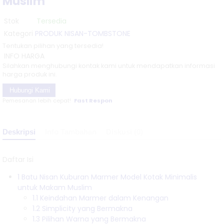
Muslim
Tulungagung....
Stok
Tersedia
Harga Kijing
Kategori
PRODUK NISAN-TOMBSTONE
Tentukan pilihan yang tersedia!
Islam Marmer
INFO HARGA
Silahkan menghubungi kontak kami untuk mendapatkan informasi
| Makam
harga produk ini.
Mataram
Hubungi Kami
Pemesanan lebih cepat!
Fast Respon
Marmer....
Makam Jenis
Deskripsi
Info Tambahan
Diskusi (0)
Masyaikh Di
Daftar Isi
Tulungagung....
1
Batu Nisan Kuburan Marmer Model Kotak Minimalis
Kijing Makam
untuk Makam Muslim
1.1
Keindahan Marmer dalam Kenangan
Kristen
1.2
Simplicity yang Bermakna
1.3
Pilihan Warna yang Bermakna