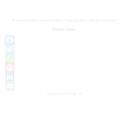
Prasasti Batu Nisan Granit | Harga Batu Nisan Makam
Share This :
Facebook
Twitter
WhatsApp
Pinterest
LinkedIn
Harga Hubungi CS
Email