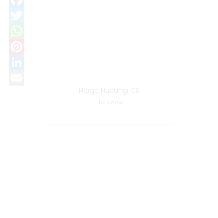
Facebook
Twitter
WhatsApp
Pinterest
LinkedIn
Harga Hubungi CS
Email
Tersedia