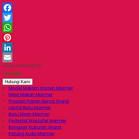
Facebook
Twitter
WhatsApp
Pinterest
LinkedIn
Harga Hubungi CS
Email
Tersedia
Hubungi Kami
Model Makam Kristen Marmer
Meja Makan Marmer
Prasasti Papan Nama Granit
Lantai Batu Marmer
Batu Nisan Marmer
Pedestal Wastafel Marmer
Bongpay Kuburan Granit
Patung Kuda Marmer