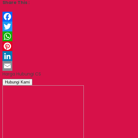
Share This :
Facebook
Twitter
WhatsApp
Pinterest
LinkedIn
Harga Hubungi CS
Email
Hubungi Kami