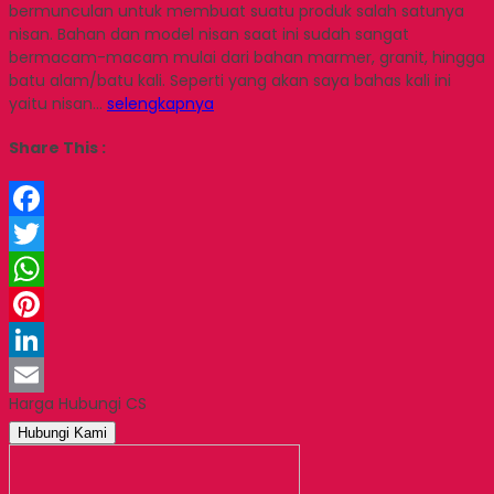
bermunculan untuk membuat suatu produk salah satunya
nisan. Bahan dan model nisan saat ini sudah sangat
bermacam-macam mulai dari bahan marmer, granit, hingga
batu alam/batu kali. Seperti yang akan saya bahas kali ini
yaitu nisan…
selengkapnya
Share This :
Facebook
Twitter
WhatsApp
Pinterest
LinkedIn
Harga Hubungi CS
Email
Hubungi Kami