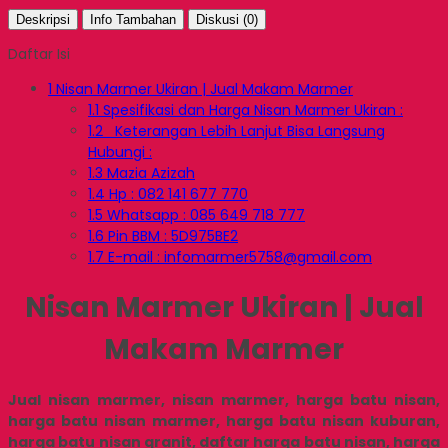
Deskripsi
Info Tambahan
Diskusi (0)
Daftar Isi
1
Nisan Marmer Ukiran | Jual Makam Marmer
1.1
Spesifikasi dan Harga Nisan Marmer Ukiran :
1.2
Keterangan Lebih Lanjut Bisa Langsung
Hubungi :
1.3
Mazia Azizah
1.4
Hp : 082 141 677 770
1.5
Whatsapp : 085 649 718 777
1.6
Pin BBM : 5D975BE2
1.7
E-mail : infomarmer5758@gmail.com
Nisan Marmer Ukiran | Jual
Makam Marmer
Jual nisan marmer, nisan marmer, harga batu nisan,
harga batu nisan marmer, harga batu nisan kuburan,
harga batu nisan granit, daftar harga batu nisan, harga