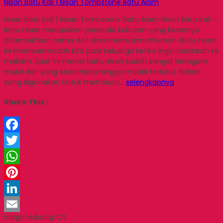
Nisan Batu Kali | Nisan Tombstone Batu Alam
Nisan Batu Kali | Nisan Tombstone Batu Alam Nisan Batu Kali –
Batu nisan merupakan penanda kuburan yang biasanya
ditambahkan nama dari almarhum/almarhumah. Batu nisan
ini mempermudah kita para keluarga ketika ingin berziarah ke
makam. Saat ini model batu nisan sudah sangat beragam
mulai dari yang sederhana hingga model terbaru. Bahan
yang digunakan untuk membuat…
selengkapnya
Share This :
Facebook
Twitter
WhatsApp
Pinterest
LinkedIn
Harga Hubungi CS
Email