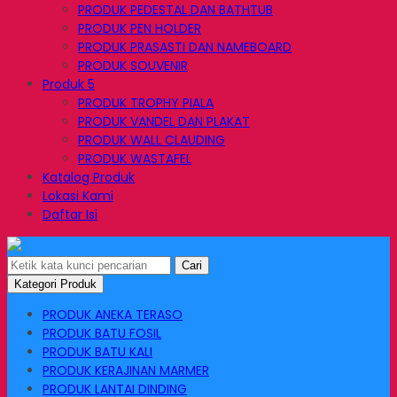
PRODUK PEDESTAL DAN BATHTUB
PRODUK PEN HOLDER
PRODUK PRASASTI DAN NAMEBOARD
PRODUK SOUVENIR
Produk 5
PRODUK TROPHY PIALA
PRODUK VANDEL DAN PLAKAT
PRODUK WALL CLAUDING
PRODUK WASTAFEL
Katalog Produk
Lokasi Kami
Daftar Isi
Cari
Kategori Produk
PRODUK ANEKA TERASO
PRODUK BATU FOSIL
PRODUK BATU KALI
PRODUK KERAJINAN MARMER
PRODUK LANTAI DINDING