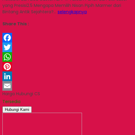
yang Presisi2.5 Mengapa Memilih Nisan Pipih Marmer dari
Bintang Antik Sejahtera?…
selengkapnya
Share This :
Facebook
Twitter
WhatsApp
Pinterest
LinkedIn
Harga Hubungi CS
Email
Tersedia
Hubungi Kami