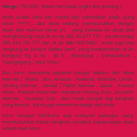
Harga :
750.000,- Belum termasuk ongkir dan packing )
Anda sudah tahu kan model dan perbedaan pada ujung
nisan ?????……..Jika anda sedang membutuhkan dengan
Nisan dari Marmer Ukiran ini yang berkelas ini ,anda bisa
menghubungi saya di via Hp 082 141 677 770 , via Whatsapp
085 649 718 777 dan di via BBM 5D975BE2 . Anda juga bisa
langsung ke tempat Gallery kami yang beralamatkan di Jln.
Kanigoro Gg 4 No . 35 B , Blumbang , Campurdarat ,
Tulungagung , Jawa Timur .
Dan kami menerima pesanan berupa Makam dan Nisan
Marmer / Granit , Abu Jenazah , Pedestal, Wastafel, Lantai ,
Dinding Marmer , Vandel / Plakat Marmer , Asbak , Prasasti
Nisan , Prasasti Peresmian , Kerajinan Patung ,Guci , Souvenir
Marmer , Souvenir Onix , dan masih banyak lagi kerajinan
yang lainnya . Kami juga menerima design dari anda .
Kami Sebagai Distributor siap melayani pelangan yang
membutuhkan bahan kerajinan tersebut. Kepercayaan anda
adalah aset kami.