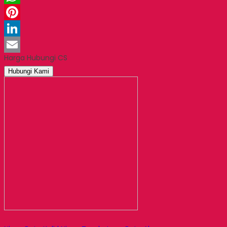
WhatsApp
Pinterest
LinkedIn
Harga Hubungi CS
Email
Hubungi Kami