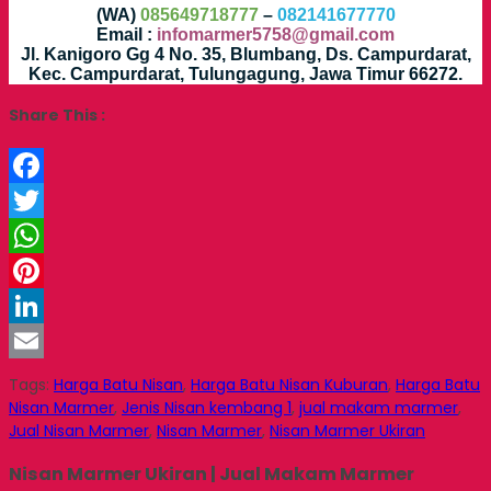
(WA)
085649718777
–
082141677770
Email :
infomarmer5758@gmail.com
Jl. Kanigoro Gg 4 No. 35, Blumbang, Ds. Campurdarat,
Kec. Campurdarat, Tulungagung, Jawa Timur 66272.
Share This :
Facebook
Twitter
WhatsApp
Pinterest
LinkedIn
Email
Tags:
Harga Batu Nisan
,
Harga Batu Nisan Kuburan
,
Harga Batu
Nisan Marmer
,
Jenis Nisan kembang 1
,
jual makam marmer
,
Jual Nisan Marmer
,
Nisan Marmer
,
Nisan Marmer Ukiran
Nisan Marmer Ukiran | Jual Makam Marmer