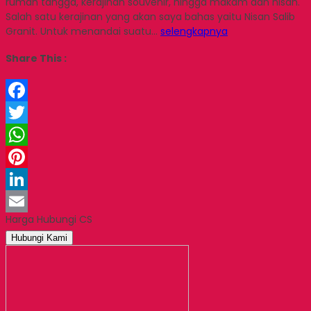
rumah tangga, kerajinan souvenir, hingga makam dan nisan.
Salah satu kerajinan yang akan saya bahas yaitu Nisan Salib
Granit. Untuk menandai suatu…
selengkapnya
Share This :
Facebook
Twitter
WhatsApp
Pinterest
LinkedIn
Harga Hubungi CS
Email
Hubungi Kami