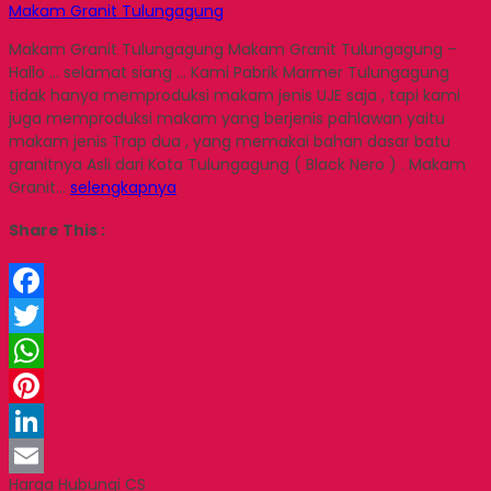
Makam Granit Tulungagung
Makam Granit Tulungagung Makam Granit Tulungagung –
Hallo … selamat siang … Kami Pabrik Marmer Tulungagung
tidak hanya memproduksi makam jenis UJE saja , tapi kami
juga memproduksi makam yang berjenis pahlawan yaitu
makam jenis Trap dua , yang memakai bahan dasar batu
granitnya Asli dari Kota Tulungagung ( Black Nero ) . Makam
Granit…
selengkapnya
Share This :
Facebook
Twitter
WhatsApp
Pinterest
LinkedIn
Harga Hubungi CS
Email