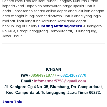
Segera konsultasikan kebutuhan Bongpay Kuburan Granit
kepada kami. Dapatkan penawaran harga spesial untuk
anda. Pemesanan secara online dapat anda lakukan dengan
cara menghubungi nomor dibawah. Untuk anda yang ingin
melihat-lihat langsung kerajinan kami anda dapat
berkunjung di Gallery
Bintang Antik Sejahtera
Jl. Kanigoro
No 40 A, Campurjanggrang, Campurdarat, Tulungagung,
Jawa Timur.
ICHSAN
(WA)
085649718777
–
082141677770
Email :
infomarmer5758@gmail.com
Jl. Kanigoro Gg 4 No. 35, Blumbang, Ds. Campurdarat,
Kec. Campurdarat, Tulungagung, Jawa Timur 66272.
Share This :