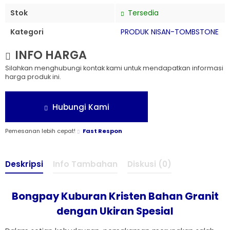
Stok
Tersedia
Kategori
PRODUK NISAN-TOMBSTONE
INFO HARGA
Silahkan menghubungi kontak kami untuk mendapatkan informasi
harga produk ini.
Hubungi Kami
Pemesanan lebih cepat!
Fast Respon
Deskripsi
Info Tambahan
Diskusi (0)
Bongpay Kuburan Kristen Bahan Granit
dengan Ukiran Spesial