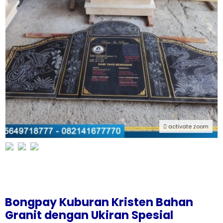
activate zoom
Bongpay Kuburan Kristen Bahan
Granit dengan Ukiran Spesial