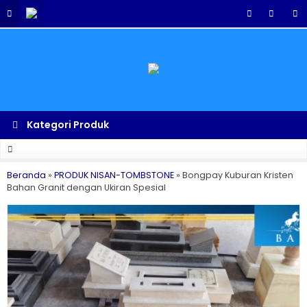
Kategori Produk
Beranda
»
PRODUK NISAN-TOMBSTONE
»
Bongpay Kuburan Kristen
Bahan Granit dengan Ukiran Spesial