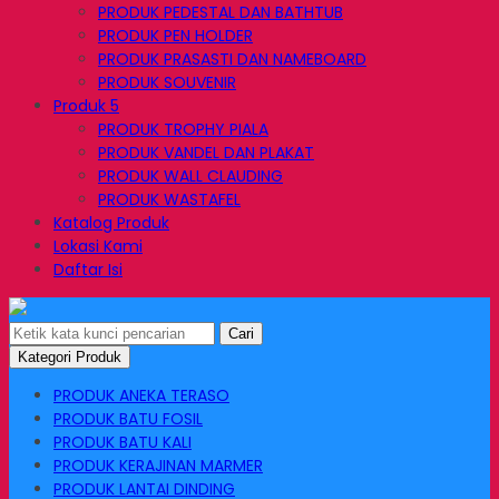
PRODUK PEDESTAL DAN BATHTUB
PRODUK PEN HOLDER
PRODUK PRASASTI DAN NAMEBOARD
PRODUK SOUVENIR
Produk 5
PRODUK TROPHY PIALA
PRODUK VANDEL DAN PLAKAT
PRODUK WALL CLAUDING
PRODUK WASTAFEL
Katalog Produk
Lokasi Kami
Daftar Isi
Cari
Kategori Produk
PRODUK ANEKA TERASO
PRODUK BATU FOSIL
PRODUK BATU KALI
PRODUK KERAJINAN MARMER
PRODUK LANTAI DINDING