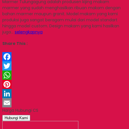
Marmer Tulungagung adalah produsen kijing makam
marmer yang sudah menghasilkan ribuan makam dengan
bahan marmer maupun granit. Model makam yang kami
produksi juga sangat beragam mulai dari model standart
hingga model custom. Design makam yang kami hasilkan
juga…
selengkapnya
Share This :
Facebook
Twitter
WhatsApp
Pinterest
LinkedIn
Harga Hubungi CS
Email
Hubungi Kami