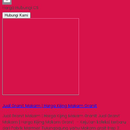
LinkedIn
Harga Hubungi CS
Email
Hubungi Kami
Jual Granit Makam | Harga Kijing Makam Granit
Jual Granit Makam | Harga Kijing Makam Granit Jual Granit
Makam | Harga Kijing Makam Granit – Kejutan koleksi terbaru
dari Pabrik Marmer Tulungagung yaitu Makam grait trap 2