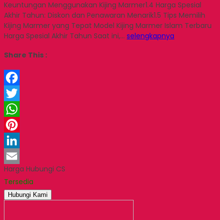
Keuntungan Menggunakan Kijing Marmer1.4 Harga Spesial
Akhir Tahun: Diskon dan Penawaran Menarik1.5 Tips Memilih
Kijing Marmer yang Tepat Model Kijing Marmer Islam Terbaru
Harga Spesial Akhir Tahun Saat ini,…
selengkapnya
Share This :
Facebook
Twitter
WhatsApp
Pinterest
LinkedIn
Harga Hubungi CS
Email
Tersedia
Hubungi Kami