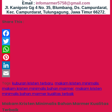
Email :
infomarmer5758@gmail.com
Jl. Kanigoro Gg 4 No. 35, Blumbang, Ds. Campurdarat,
Kec. Campurdarat, Tulungagung, Jawa Timur 66272.
Share This :
Facebook
Twitter
WhatsApp
Pinterest
LinkedIn
Email
Tags:
kuburan kristen terbaru
,
makam kristen minimalis
,
makam kristen minimalis bahan marmer
,
makam kristen
minimalis bahan marmer kualitas terbaik
Makam Kristen Minimalis Bahan Marmer Kualitas
Terbaik