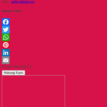
dari…
selengkapnya
Share This :
Facebook
Twitter
WhatsApp
Pinterest
LinkedIn
Harga Hubungi CS
Email
Hubungi Kami