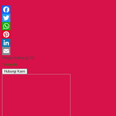
Facebook
Twitter
WhatsApp
Pinterest
LinkedIn
Harga Hubungi CS
Email
Tersedia
Hubungi Kami