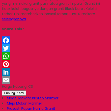
yang memakai granit pasir atau granit Impala . Granit ini
tidak kalah bagusnya dengan granit Black Nero . Koleksi
terbaru ini memberikan inovasi terbaru untuk makam…
selengkapnya
Share This :
Facebook
Twitter
WhatsApp
Pinterest
LinkedIn
Harga Hubungi CS
Email
Hubungi Kami
Model Makam Kristen Marmer
Meja Makan Marmer
Prasasti Papan Nama Granit