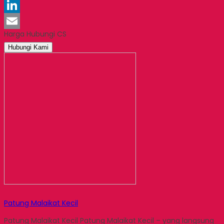
Pinterest
LinkedIn
Harga Hubungi CS
Email
Hubungi Kami
Patung Malaikat Kecil
Patung Malaikat Kecil Patung Malaikat Kecil – yang langsung