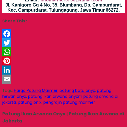
Jl. Kanigoro Gg 4 No. 35, Blumbang, Ds. Campurdarat,
Kec. Campurdarat, Tulungagung, Jawa Timur 66272.
Share This :
Facebook
Twitter
WhatsApp
Pinterest
LinkedIn
Email
Tags:
Harga Patung Marmer
,
patung batu onyx
,
patung
hewan onyx
,
patung ikan arwana onyxm patung arwana di
jakarta
,
patung onix
,
pengrajin patung marmer
Patung Ikan Arwana Onyx | Patung Ikan Arwana di
Jakarta