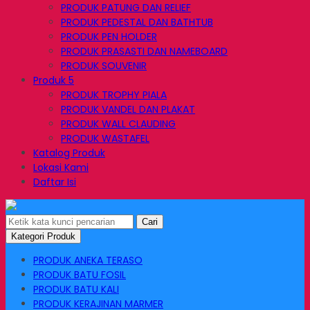
PRODUK PATUNG DAN RELIEF
PRODUK PEDESTAL DAN BATHTUB
PRODUK PEN HOLDER
PRODUK PRASASTI DAN NAMEBOARD
PRODUK SOUVENIR
Produk 5
PRODUK TROPHY PIALA
PRODUK VANDEL DAN PLAKAT
PRODUK WALL CLAUDING
PRODUK WASTAFEL
Katalog Produk
Lokasi Kami
Daftar Isi
Cari
Kategori Produk
PRODUK ANEKA TERASO
PRODUK BATU FOSIL
PRODUK BATU KALI
PRODUK KERAJINAN MARMER