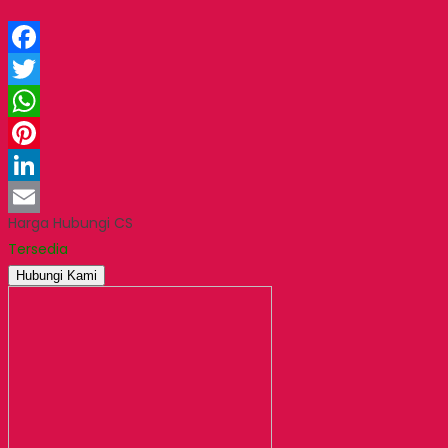
Facebook
Twitter
WhatsApp
Pinterest
LinkedIn
Harga Hubungi CS
Email
Tersedia
Hubungi Kami