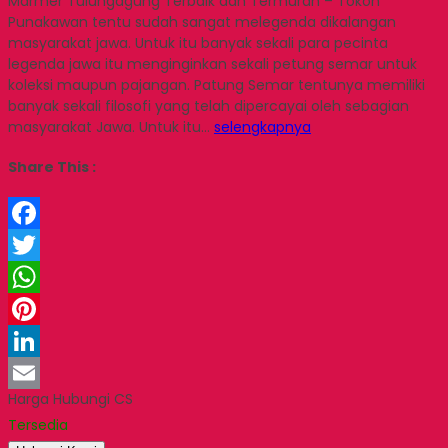
Marmer Tulungagung Terbaik dan Termurah – Tokoh
Punakawan tentu sudah sangat melegenda dikalangan
masyarakat jawa. Untuk itu banyak sekali para pecinta
legenda jawa itu menginginkan sekali petung semar untuk
koleksi maupun pajangan. Patung Semar tentunya memiliki
banyak sekali filosofi yang telah dipercayai oleh sebagian
masyarakat Jawa. Untuk itu…
selengkapnya
Share This :
Facebook
Twitter
WhatsApp
Pinterest
LinkedIn
Harga Hubungi CS
Email
Tersedia