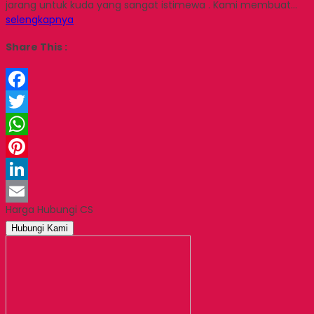
jarang untuk kuda yang sangat istimewa . Kami membuat…
selengkapnya
Share This :
Facebook
Twitter
WhatsApp
Pinterest
LinkedIn
Harga Hubungi CS
Email
Hubungi Kami