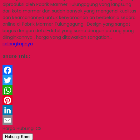
diproduksi oleh Pabrik Marmer Tulungagung yang langsung
dari kota marmer dan sudah banyak yang mengenal kualitas
dan keamanannya untuk kenyamanan an berbelanja secara
online di Pabrik Marmer Tulungagung . Design yang sangat
bagus dengan detal-detal yang sama dengan patung yang
diinginkannya , harga yang ditawarkan sangatlah…
selengkapnya
Share This :
Facebook
Twitter
WhatsApp
Pinterest
LinkedIn
Harga Hubungi CS
Email
Hubungi Kami