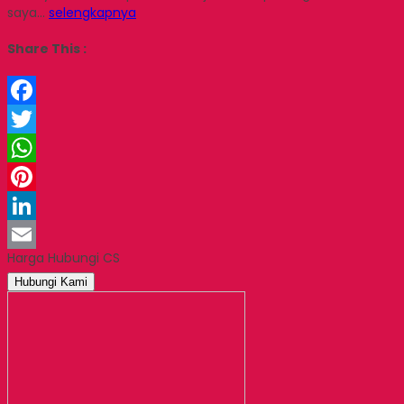
saya…
selengkapnya
Share This :
Facebook
Twitter
WhatsApp
Pinterest
LinkedIn
Harga Hubungi CS
Email
Hubungi Kami